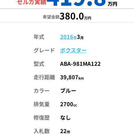
セルカ実績
万円
380.0
希望金額
万円
年式
2016
3
年
月
グレード
ボクスター
型式
ABA-981MA122
走行距離
39,807
km
カラー
ブルー
排気量
2700
cc
修復歴
なし
入札数
22
件