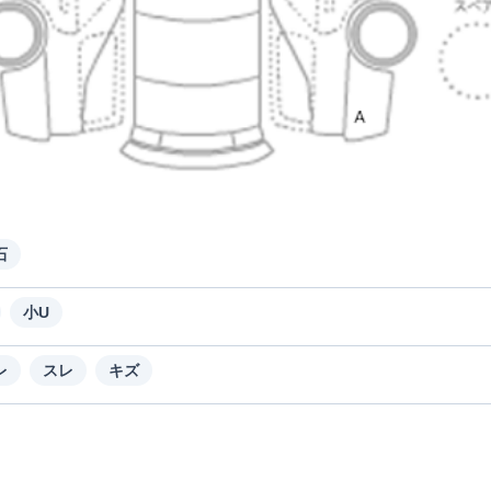
石
小U
レ
スレ
キズ