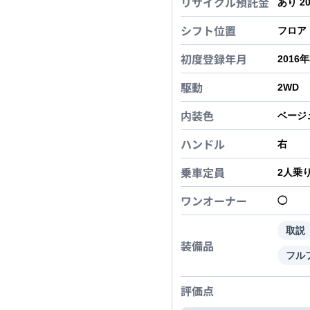
リサイクル預託金
あり 2
シフト位置
フロア
初度登録年月
2016
駆動
2WD
内装色
ベージ
ハンドル
右
乗車定員
2
人乗
ワンオーナー
◯
取説
装備品
フル
評価点