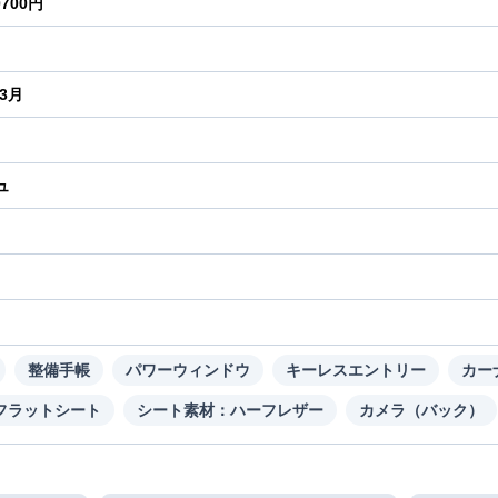
0700円
年3月
ュ
り
整備手帳
パワーウィンドウ
キーレスエントリー
カー
フラットシート
シート素材：ハーフレザー
カメラ（バック）