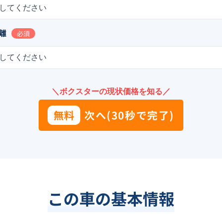
してください
離
必須
してください
＼ボクスターの現状価格を知る／
無料
次へ(30秒で完了)
この車の基本情報