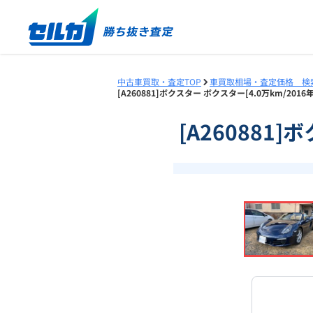
中古車買取・査定TOP
車買取相場・査定価格 検
[A260881]ボクスター ボクスター[4.0万km/20
[A260881
❮