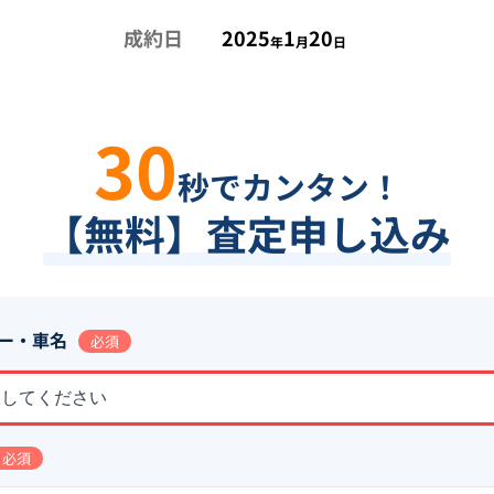
成約日
2025
1
20
年
月
日
30
秒でカンタン！
【無料】査定申し込み
ー・車名
必須
択してください
必須