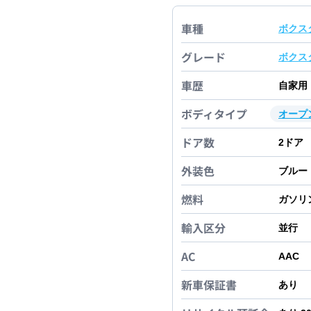
車種
ボクス
グレード
ボクス
車歴
自家用
ボディタイプ
オープ
ドア数
2
ドア
外装色
ブルー
燃料
ガソリ
輸入区分
並行
AC
AAC
新車保証書
あり