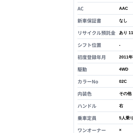
AC
AAC
新車保証書
なし
リサイクル預託金
あり 1
シフト位置
-
初度登録年月
2011
駆動
4WD
カラーNo
02C
内装色
その他
ハンドル
右
乗車定員
5
人乗
ワンオーナー
×