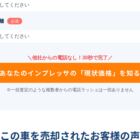
してください
離
必須
してください
＼他社からの電話なし！30秒で完了／
あなたの
インプレッサ
の
「現状価格」を知
※一括査定のような複数者からの電話ラッシュは一切ありません
この車を売却されたお客様の声