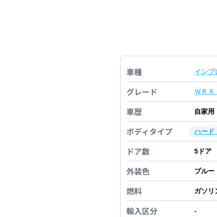
車種
インプ
グレード
ＷＲＸ
車歴
自家用
ボディタイプ
ハード
ドア数
5
ドア
外装色
ブルー
燃料
ガソリ
輸入区分
-