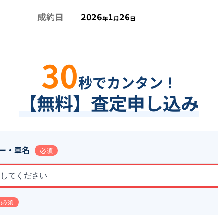
成約日
2026
1
26
年
月
日
30
秒でカンタン！
【無料】査定申し込み
ー・車名
必須
択してください
必須