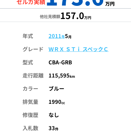
セルカ実績
万円
157.0
他社見積額
万円
年式
2011
5
年
月
グレード
ＷＲＸ ＳＴｉ スペックＣ
型式
CBA-GRB
走行距離
115,595
km
カラー
ブルー
排気量
1990
cc
修復歴
なし
入札数
33
件