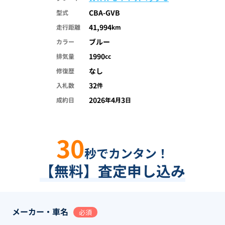
CBA-GVB
型式
41,994
走行距離
km
ブルー
カラー
1990
排気量
cc
なし
修復歴
32
入札数
件
2026
4
3
成約日
年
月
日
30
秒でカンタン！
【無料】査定申し込み
メーカー・車名
必須