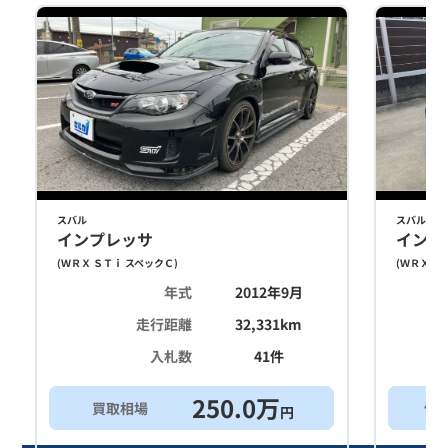
スバル
スバル
インプレッサ
インプ
(
ＷＲＸ ＳＴｉ スペックＣ
)
(
ＷＲＸ Ｓ
年式
2012年9月
走行距離
32,331
km
入札数
41
件
250.0
万
買取相場
他
円