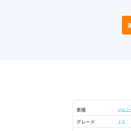
車種
ジムニ
グレード
ＪＣ