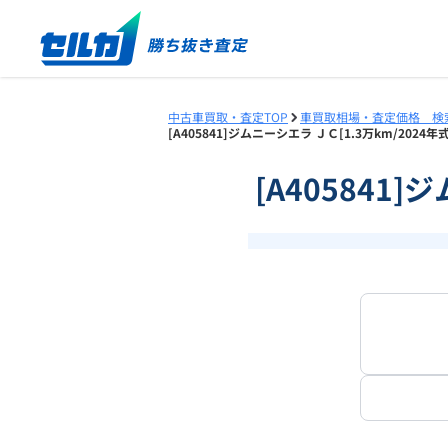
中古車買取・査定TOP
車買取相場・査定価格 検
[A405841]ジムニーシエラ ＪＣ[1.3万km/202
[A405841