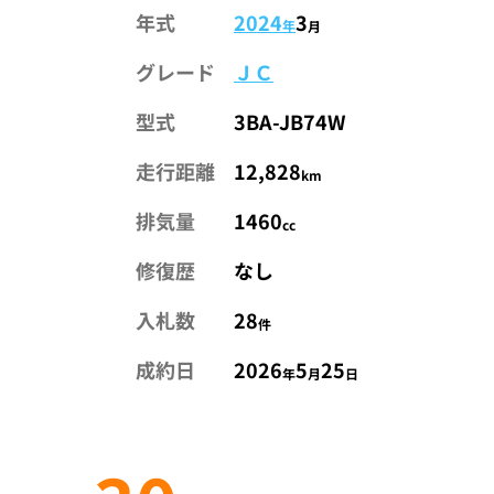
年式
2024
3
年
月
グレード
ＪＣ
型式
3BA-JB74W
走行距離
12,828
km
排気量
1460
cc
修復歴
なし
入札数
28
件
成約日
2026
5
25
年
月
日