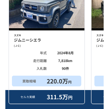
スズキ
スズキ
ジムニーシエラ
ジムニ
(
ＪＣ
)
(
ＪＣ
)
年式
2024年8月
走行距離
7,818
km
入札数
90
件
220.0
万
買取相場
希
円
311.5
万
円
セルカ実績
セル