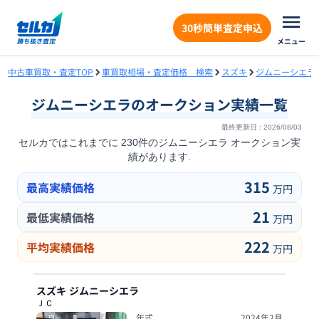
30秒簡単査定申込
メニュー
中古車買取・査定TOP
車買取相場・査定価格 検索
スズキ
ジムニーシエラ
ジムニーシエラ
のオークション実績一覧
最終更新日 :
2026/08/03
セルカではこれまでに
230
件の
ジムニーシエラ
オークション実
績があります.
315
最高実績価格
万円
21
最低実績価格
万円
222
平均実績価格
万円
スズキ
ジムニーシエラ
ＪＣ
年式
2024年2月