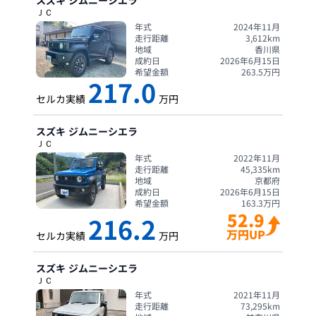
スズキ
ジムニーシエラ
ＪＣ
年式
2024年11月
走行距離
3,612
km
地域
香川県
成約日
2026年6月15日
希望金額
263.5
万円
217.0
セルカ実績
万円
スズキ
ジムニーシエラ
ＪＣ
年式
2022年11月
走行距離
45,335
km
地域
京都府
成約日
2026年6月15日
希望金額
163.3
万円
52.9
216.2
万円UP
セルカ実績
万円
スズキ
ジムニーシエラ
ＪＣ
年式
2021年11月
走行距離
73,295
km