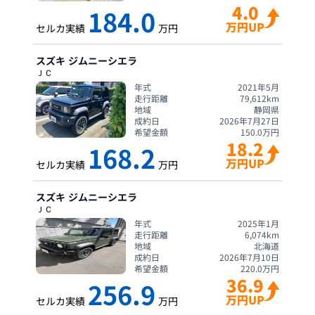
4.0
184.0
万円UP
セルカ実績
万円
スズキ
ジムニーシエラ
ＪＣ
年式
2021年5月
走行距離
79,612
km
地域
静岡県
成約日
2026年7月27日
希望金額
150.0
万円
18.2
168.2
万円UP
セルカ実績
万円
スズキ
ジムニーシエラ
ＪＣ
年式
2025年1月
走行距離
6,074
km
地域
北海道
成約日
2026年7月10日
希望金額
220.0
万円
36.9
256.9
万円UP
セルカ実績
万円