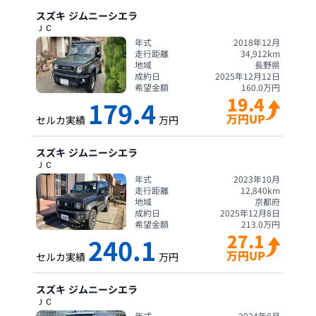
スズキ
ジムニーシエラ
ＪＣ
年式
2018年12月
走行距離
34,912
km
地域
長野県
成約日
2025年12月12日
希望金額
160.0
万円
19.4
179.4
万円UP
セルカ実績
万円
スズキ
ジムニーシエラ
ＪＣ
年式
2023年10月
走行距離
12,840
km
地域
京都府
成約日
2025年12月8日
希望金額
213.0
万円
27.1
240.1
万円UP
セルカ実績
万円
スズキ
ジムニーシエラ
ＪＣ
年式
2024年8月