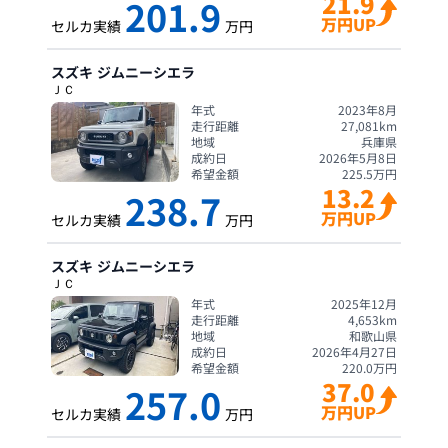
21.9
201.9
万円UP
セルカ実績
万円
スズキ
ジムニーシエラ
ＪＣ
年式
2023年8月
走行距離
27,081
km
地域
兵庫県
成約日
2026年5月8日
希望金額
225.5
万円
13.2
238.7
万円UP
セルカ実績
万円
スズキ
ジムニーシエラ
ＪＣ
年式
2025年12月
走行距離
4,653
km
地域
和歌山県
成約日
2026年4月27日
希望金額
220.0
万円
37.0
257.0
万円UP
セルカ実績
万円