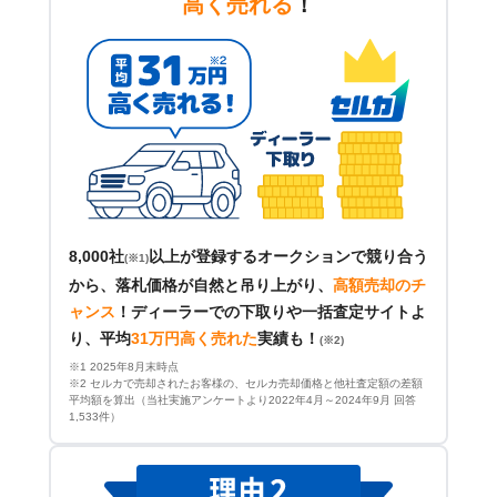
高く売れる
！
8,000社
以上が登録するオークションで競り合う
(※1)
から、落札価格が自然と吊り上がり、
高額売却のチ
ャンス
！
ディーラーでの下取りや一括査定サイトよ
り、平均
31万円高く売れた
実績も！
(※2)
※1 2025年8月末時点
※2 セルカで売却されたお客様の、セルカ売却価格と他社査定額の差額
平均額を算出（当社実施アンケートより2022年4月～2024年9月 回答
1,533件）