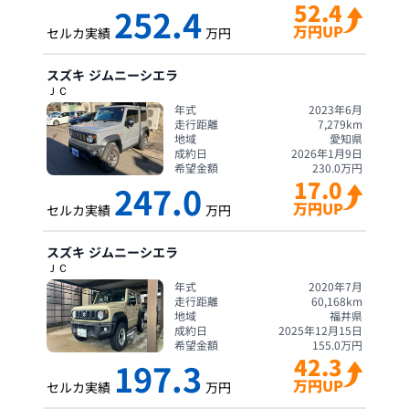
52.4
252.4
万円UP
セルカ実績
万円
スズキ
ジムニーシエラ
ＪＣ
年式
2023年6月
走行距離
7,279
km
地域
愛知県
成約日
2026年1月9日
希望金額
230.0
万円
17.0
247.0
万円UP
セルカ実績
万円
スズキ
ジムニーシエラ
ＪＣ
年式
2020年7月
走行距離
60,168
km
地域
福井県
成約日
2025年12月15日
希望金額
155.0
万円
42.3
197.3
万円UP
セルカ実績
万円