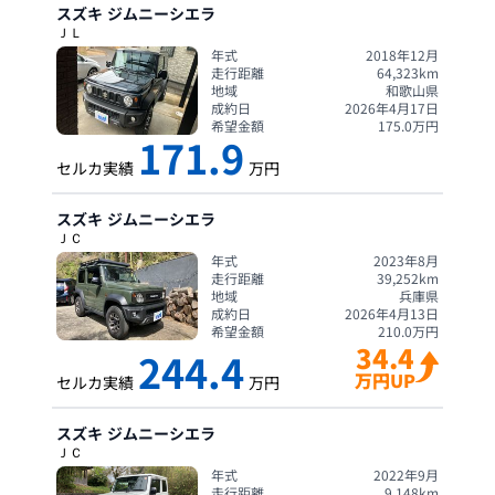
スズキ
ジムニーシエラ
ＪＬ
年式
2018年12月
走行距離
64,323
km
地域
和歌山県
成約日
2026年4月17日
希望金額
175.0
万円
171.9
セルカ実績
万円
スズキ
ジムニーシエラ
ＪＣ
年式
2023年8月
走行距離
39,252
km
地域
兵庫県
成約日
2026年4月13日
希望金額
210.0
万円
34.4
244.4
万円UP
セルカ実績
万円
スズキ
ジムニーシエラ
ＪＣ
年式
2022年9月
走行距離
9,148
km