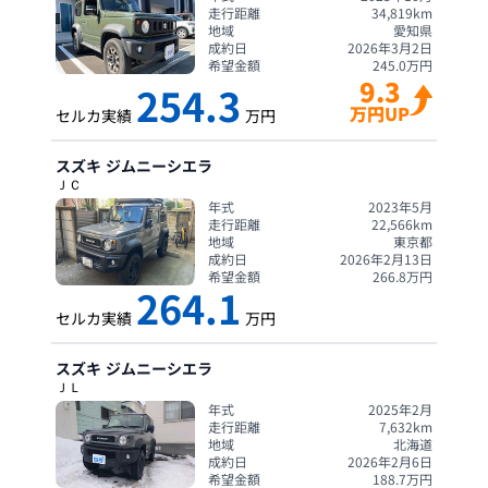
走行距離
34,819
km
地域
愛知県
成約日
2026年3月2日
希望金額
245.0
万円
9.3
254.3
万円UP
セルカ実績
万円
スズキ
ジムニーシエラ
ＪＣ
年式
2023年5月
走行距離
22,566
km
地域
東京都
成約日
2026年2月13日
希望金額
266.8
万円
264.1
セルカ実績
万円
スズキ
ジムニーシエラ
ＪＬ
年式
2025年2月
走行距離
7,632
km
地域
北海道
成約日
2026年2月6日
希望金額
188.7
万円