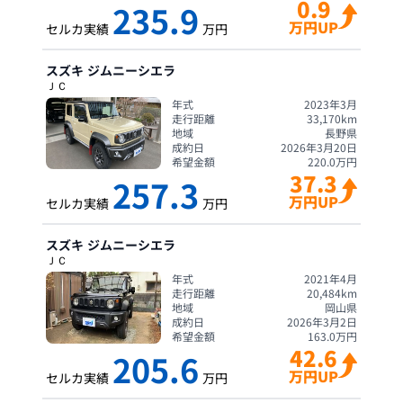
0.9
235.9
万円UP
セルカ実績
万円
スズキ
ジムニーシエラ
ＪＣ
年式
2023年3月
走行距離
33,170
km
地域
長野県
成約日
2026年3月20日
希望金額
220.0
万円
37.3
257.3
万円UP
セルカ実績
万円
スズキ
ジムニーシエラ
ＪＣ
年式
2021年4月
走行距離
20,484
km
地域
岡山県
成約日
2026年3月2日
希望金額
163.0
万円
42.6
205.6
万円UP
セルカ実績
万円