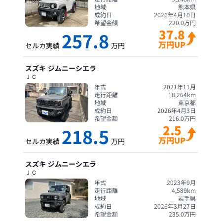
地域
熊本県
成約日
2026年4月10日
希望金額
220.0
万円
37.8
257.8
万円UP
セルカ実績
万円
スズキ
ジムニーシエラ
ＪＣ
年式
2021年11月
走行距離
18,264
km
地域
東京都
成約日
2026年4月3日
希望金額
216.0
万円
2.5
218.5
万円UP
セルカ実績
万円
スズキ
ジムニーシエラ
ＪＣ
年式
2023年9月
走行距離
4,589
km
地域
岩手県
成約日
2026年3月27日
希望金額
235.0
万円