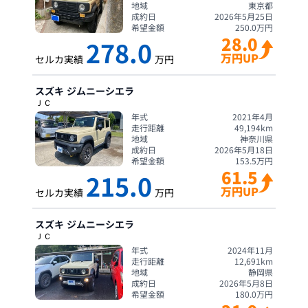
地域
東京都
成約日
2026年5月25日
希望金額
250.0
万円
28.0
278.0
万円UP
セルカ実績
万円
スズキ
ジムニーシエラ
ＪＣ
年式
2021年4月
走行距離
49,194
km
地域
神奈川県
成約日
2026年5月18日
希望金額
153.5
万円
61.5
215.0
万円UP
セルカ実績
万円
スズキ
ジムニーシエラ
ＪＣ
年式
2024年11月
走行距離
12,691
km
地域
静岡県
成約日
2026年5月8日
希望金額
180.0
万円