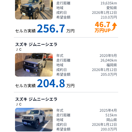
走行距離
19,635
km
地域
愛知県
成約日
2026年1月12日
希望金額
210.0
万円
46.7
256.7
万円UP
セルカ実績
万円
スズキ
ジムニーシエラ
ＪＣ
年式
2020年9月
走行距離
26,040
km
地域
福岡県
成約日
2026年1月12日
希望金額
205.0
万円
204.8
セルカ実績
万円
スズキ
ジムニーシエラ
ＪＣ
年式
2025年4月
走行距離
515
km
地域
岡山県
成約日
2026年1月12日
希望金額
200.0
万円