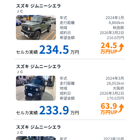
スズキ
ジムニーシエラ
ＪＣ
年式
2024年1月
走行距離
8,860
km
地域
秋田県
成約日
2026年3月2日
希望金額
210.0
万円
24.5
234.5
万円UP
セルカ実績
万円
スズキ
ジムニーシエラ
ＪＣ
年式
2024年3月
走行距離
28,052
km
地域
大阪府
成約日
2026年3月2日
希望金額
170.0
万円
63.9
233.9
万円UP
セルカ実績
万円
スズキ
ジムニーシエラ
ＪＣ
年式
2023年10月