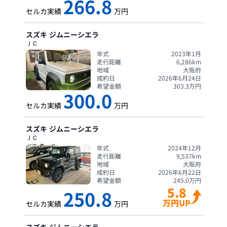
266.8
セルカ実績
万円
スズキ
ジムニーシエラ
ＪＣ
年式
2023年1月
走行距離
6,286
km
地域
大阪府
成約日
2026年6月24日
希望金額
303.3
万円
300.0
セルカ実績
万円
スズキ
ジムニーシエラ
ＪＣ
年式
2024年12月
走行距離
9,537
km
地域
大阪府
成約日
2026年6月22日
希望金額
245.0
万円
5.8
250.8
万円UP
セルカ実績
万円