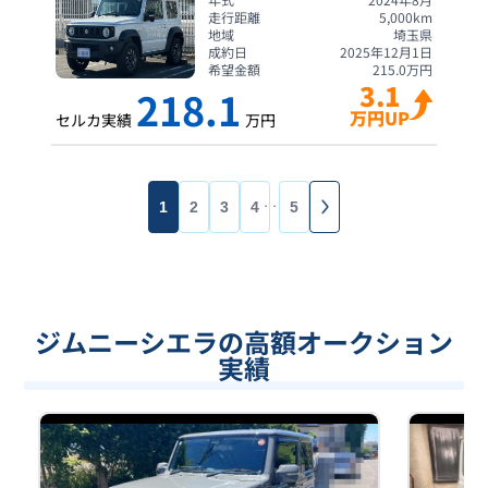
走行距離
5,000
km
地域
埼玉県
成約日
2025年12月1日
希望金額
215.0
万円
3.1
218.1
万円UP
セルカ実績
万円
1
2
3
4
5
・・・
ジムニーシエラの高額オークション
実績