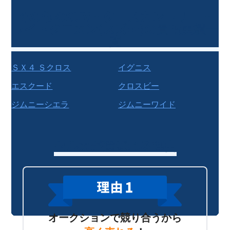
その他の
SUV・クロスカントリー・
ライトクロカン
(
スズキ
)の買取実績一
覧
ＳＸ４ Ｓクロス
イグニス
エスクード
クロスビー
ジムニーシエラ
ジムニーワイド
セルカが選ばれる理由
オークションで競り合うから