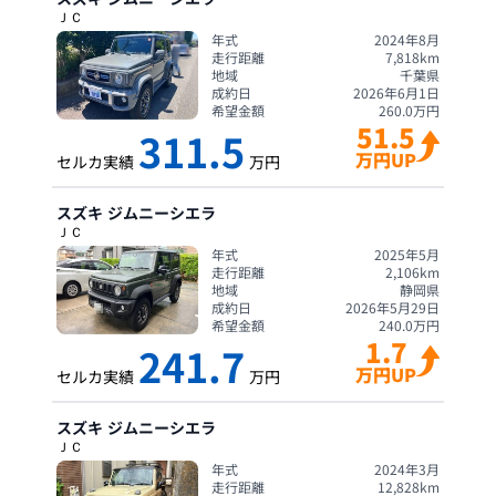
ＪＣ
年式
2024年8月
走行距離
7,818
km
地域
千葉県
成約日
2026年6月1日
希望金額
260.0
万円
51.5
311.5
万円UP
セルカ実績
万円
スズキ
ジムニーシエラ
ＪＣ
年式
2025年5月
走行距離
2,106
km
地域
静岡県
成約日
2026年5月29日
希望金額
240.0
万円
1.7
241.7
万円UP
セルカ実績
万円
スズキ
ジムニーシエラ
ＪＣ
年式
2024年3月
走行距離
12,828
km