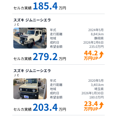
185.4
セルカ実績
万円
スズキ
ジムニーシエラ
ＪＣ
年式
2024年5月
走行距離
8,841
km
地域
静岡県
成約日
2026年2月6日
希望金額
235.0
万円
44.2
279.2
万円UP
セルカ実績
万円
スズキ
ジムニーシエラ
ＪＣ
年式
2020年5月
走行距離
3,401
km
地域
埼玉県
成約日
2026年1月30日
希望金額
180.0
万円
23.4
203.4
万円UP
セルカ実績
万円