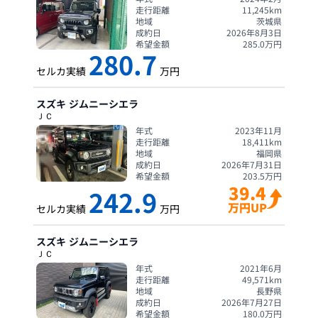
走行距離
11,245
km
地域
茨城県
成約日
2026年8月3日
希望金額
285.0
万円
280.7
セルカ実績
万円
スズキ
ジムニーシエラ
ＪＣ
年式
2023年11月
走行距離
18,411
km
地域
福岡県
成約日
2026年7月31日
希望金額
203.5
万円
39.4
242.9
万円UP
セルカ実績
万円
スズキ
ジムニーシエラ
ＪＣ
年式
2021年6月
走行距離
49,571
km
地域
長野県
成約日
2026年7月27日
希望金額
180.0
万円