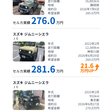
走行距離
16,882
km
地域
静岡県
成約日
2026年7月6日
希望金額
285.0
万円
276.0
セルカ実績
万円
スズキ
ジムニーシエラ
ＪＣ
年式
2022年2月
走行距離
12,389
km
地域
神奈川県
成約日
2026年6月29日
希望金額
260.0
万円
21.6
281.6
万円UP
セルカ実績
万円
スズキ
ジムニーシエラ
ＪＣ
年式
2025年2月
走行距離
952
km
地域
東京都
成約日
2026年6月27日
希望金額
270.0
万円