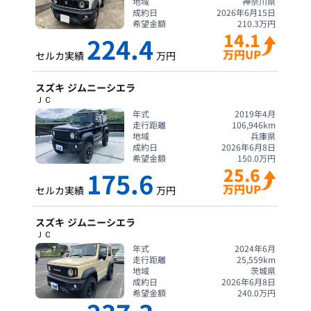
地域
神奈川県
成約日
2026年6月15日
希望金額
210.3
万円
14.1
224.4
万円UP
セルカ実績
万円
スズキ
ジムニーシエラ
ＪＣ
年式
2019年4月
走行距離
106,946
km
地域
兵庫県
成約日
2026年6月8日
希望金額
150.0
万円
25.6
175.6
万円UP
セルカ実績
万円
スズキ
ジムニーシエラ
ＪＣ
年式
2024年6月
走行距離
25,559
km
地域
茨城県
成約日
2026年6月8日
希望金額
240.0
万円