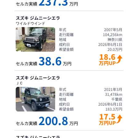
237.3
セルカ実績
万円
スズキ
ジムニーシエラ
ワイルドウインド
年式
2007年5月
走行距離
104,256
km
地域
神奈川県
成約日
2026年6月1日
希望金額
20.0
万円
18.6
38.6
万円UP
セルカ実績
万円
スズキ
ジムニーシエラ
ＪＣ
年式
2021年3月
走行距離
31,478
km
地域
千葉県
成約日
2026年6月1日
希望金額
183.3
万円
17.5
200.8
万円UP
セルカ実績
万円
スズキ
ジムニーシエラ