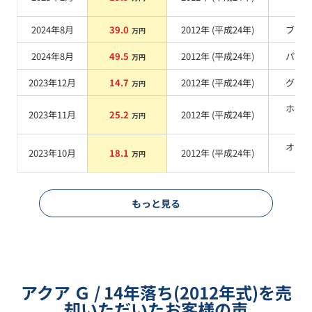
系
2024年8月
39.0
2012
年 (
平成24年
)
ブル
万円
2024年8月
49.5
2012
年 (
平成24年
)
パー
万円
2023年12月
14.7
2012
年 (
平成24年
)
グレ
万円
ホワ
2023年11月
25.2
2012
年 (
平成24年
)
万円
系
オレ
2023年10月
18.1
2012
年 (
平成24年
)
万円
系
もっと見る
アクア Ｇ / 14年落ち(2012年式)を売
却いただいたお客様の声