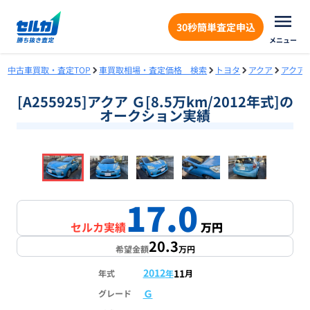
30秒簡単査定申込
メニュー
中古車買取・査定TOP
車買取相場・査定価格 検索
トヨタ
アクア
アクア
[A255925]アクア Ｇ[8.5万km/2012年式]の
オークション実績
❮
❯
1
/
18
17.0
セルカ実績
万円
20.3
希望金額
万円
2012
11
年式
年
月
Ｇ
グレード