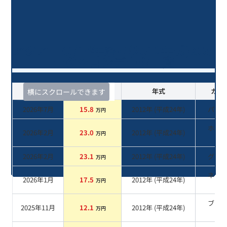
アクア Ｇ/14年落ち(2012年式)のオ
ークションデータ一覧
査定時期
セルカ実績
年式
カラ
横にスクロールできます
2026年7月
15.8
2012
年 (
平成24年
)
パー
万円
ホワ
2026年2月
23.0
2012
年 (
平成24年
)
万円
系
2026年2月
23.1
2012
年 (
平成24年
)
グレ
万円
ネイ
2026年1月
17.5
2012
年 (
平成24年
)
万円
系
ブラ
2025年11月
12.1
2012
年 (
平成24年
)
万円
系