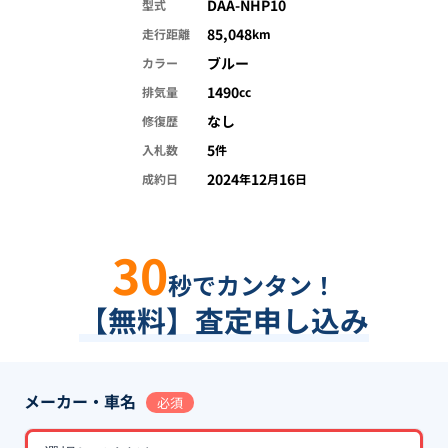
DAA-NHP10
型式
85,048
走行距離
km
ブルー
カラー
1490
排気量
cc
なし
修復歴
5
入札数
件
2024
12
16
成約日
年
月
日
30
秒でカンタン！
【無料】査定申し込み
メーカー・車名
必須