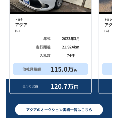
トヨタ
トヨタ
アクア
アクア
(
Ｇ
)
(
Ｇ
)
年式
2023年3月
走行距離
21,924
km
入札数
74
件
115.0
万
他社見積額
ス
円
120.7
万
円
セルカ実績
セル
アクアのオークション実績一覧はこちら