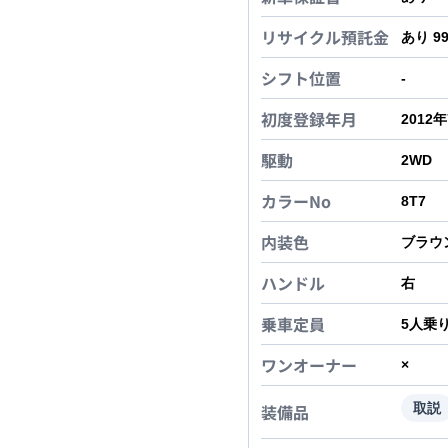
リサイクル預託金
あり 9
シフト位置
-
初度登録年月
2012
駆動
2WD
カラーNo
8T7
内装色
ブラウ
ハンドル
右
乗車定員
5
人乗
ワンオーナー
×
装備品
取説