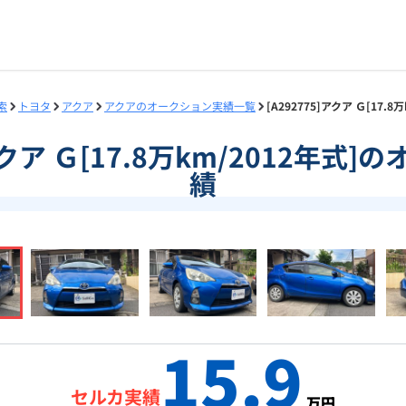
索
トヨタ
アクア
アクアのオークション実績一覧
[A292775]アクア Ｇ[17
]アクア Ｇ[17.8万km/2012年式
績
15.9
セルカ実績
万円