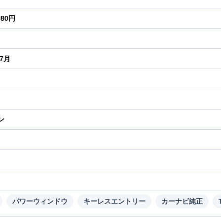
980円
年7月
ン
り
パワーウィンドウ
キーレスエントリー
カーナビ純正