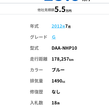
5.5
他社見積額
万円
年式
2012
7
年
月
グレード
Ｇ
型式
DAA-NHP10
走行距離
178,257
km
カラー
ブルー
排気量
1490
cc
修復歴
なし
入札数
18
件