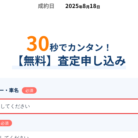
成約日
2025
8
18
年
月
日
30
秒でカンタン！
【無料】査定申し込み
ー・車名
必須
択してください
必須
してください