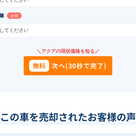
離
必須
してください
＼アクアの現状価格を知る／
無料
次へ(30秒で完了)
この車を売却されたお客様の声