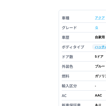
車種
アクア
グレード
Ｇ
車歴
自家用
ボディタイプ
ハッチ
ドア数
5
ドア
外装色
ブルー
燃料
ガソリ
輸入区分
-
AC
AAC
新車保証書
あり