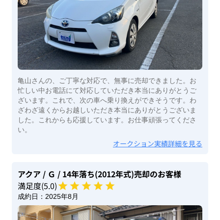
亀山さんの、ご丁寧な対応で、無事に売却できました。お
忙しい中お電話にて対応していただき本当にありがとうご
ざいます。これで、次の車へ乗り換えができそうです。わ
ざわざ遠くからお越しいただき本当にありがとうございま
した。これからも応援しています。お仕事頑張ってくださ
い。
オークション実績詳細を見る
アクア
/ Ｇ
/ 14年落ち(2012年式)
売却のお客様
満足度(
5
.0)
成約日：
2025年8月