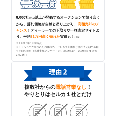
8,000社
以上が登録するオークションで競り合う
(※1)
から、落札価格が自然と吊り上がり、
高額売却のチ
ャンス
！
ディーラーでの下取りや一括査定サイトよ
り、平均
31万円高く売れた
実績も！
(※2)
※1 2025年8月末時点
※2 セルカで売却されたお客様の、セルカ売却価格と他社査定額の差額
平均額を算出（当社実施アンケートより2022年4月～2024年9月 回答
1,533件）
複数社からの
電話営業なし
！
やりとりはセルカ１社とだけ