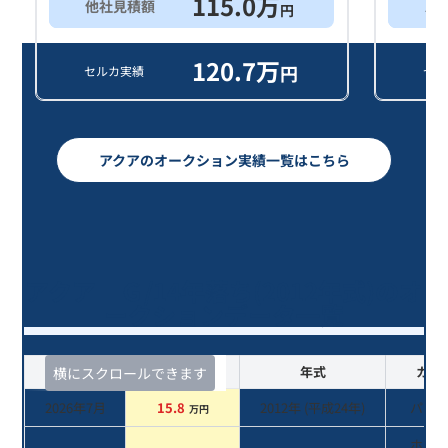
115.0
万
他社見積額
ス
円
120.7
万
円
セルカ実績
セル
アクアのオークション実績一覧はこちら
アクア Ｇ/14年落ち(2012年式)のオ
ークションデータ一覧
査定時期
セルカ実績
年式
カラ
横にスクロールできます
2026年7月
15.8
2012
年 (
平成24年
)
パー
万円
ホワ