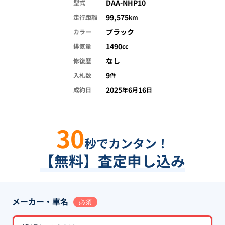
DAA-NHP10
型式
99,575
走行距離
km
ブラック
カラー
1490
排気量
cc
なし
修復歴
9
入札数
件
2025
6
16
成約日
年
月
日
30
秒でカンタン！
【無料】査定申し込み
メーカー・車名
必須