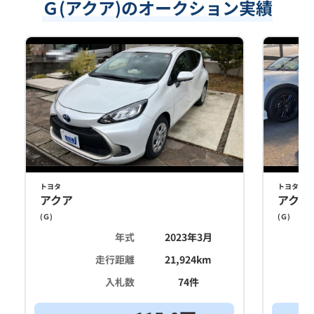
Ｇ(アクア)のオークション実績
トヨタ
トヨタ
アクア
アクア
(
Ｇ
)
(
Ｇ
)
年式
2023年3月
走行距離
21,924
km
入札数
74
件