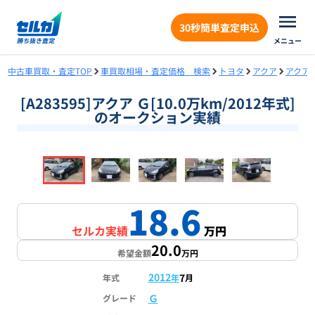
30秒簡単査定申込
メニュー
中古車買取・査定TOP
車買取相場・査定価格 検索
トヨタ
アクア
アクア
[A283595]アクア Ｇ[10.0万km/2012年式]
のオークション実績
❮
❯
1
/
18
18.6
セルカ実績
万円
20.0
希望金額
万円
2012
7
年式
年
月
Ｇ
グレード