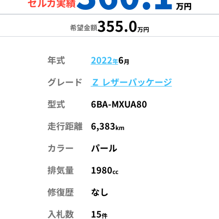
セルカ実績
万円
355.0
希望金額
万円
年式
2022
6
年
月
グレード
Ｚ レザーパッケージ
型式
6BA-MXUA80
走行距離
6,383
km
カラー
パール
排気量
1980
cc
修復歴
なし
入札数
15
件