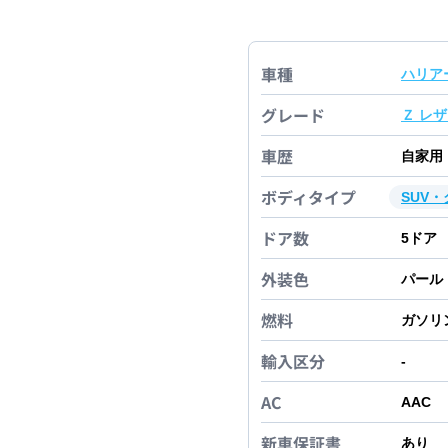
車種
ハリア
グレード
Ｚ レ
車歴
自家用
ボディタイプ
SUV
ドア数
5
ドア
外装色
パール
燃料
ガソリ
輸入区分
-
AC
AAC
新車保証書
あり