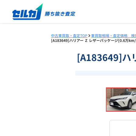
中古車買取・査定TOP
車買取相場・査定価格 検
[A183649]ハリアー Ｚ レザーパッケージ[0.6万k
[A183649]
❮