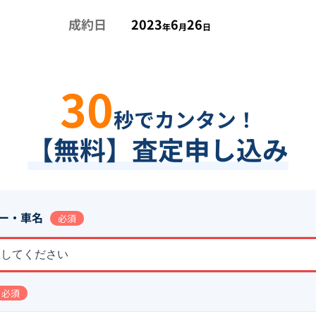
成約日
2023
6
26
年
月
日
30
秒でカンタン！
【無料】査定申し込み
ー・車名
必須
択してください
必須