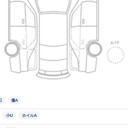
石
傷A
小U
ホイルA