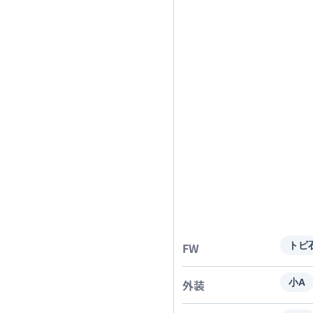
FW
トビ
外装
小A