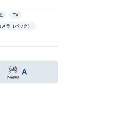
正
TV
カメラ（バック）
A