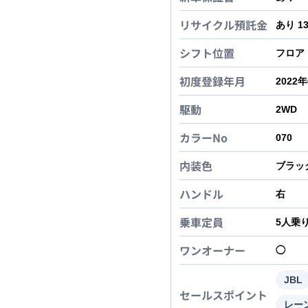
リサイクル預託金
あり 1
シフト位置
フロア
初度登録年月
2022
駆動
2WD
カラーNo
070
内装色
ブラッ
ハンドル
右
乗車定員
5
人乗
ワンオーナー
◯
JBL
セールスポイント
レー