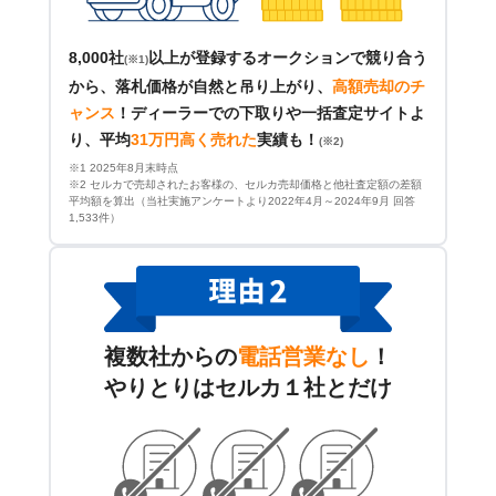
8,000社
以上が登録するオークションで競り合う
(※1)
から、落札価格が自然と吊り上がり、
高額売却のチ
ャンス
！
ディーラーでの下取りや一括査定サイトよ
り、平均
31万円高く売れた
実績も！
(※2)
※1 2025年8月末時点
※2 セルカで売却されたお客様の、セルカ売却価格と他社査定額の差額
平均額を算出（当社実施アンケートより2022年4月～2024年9月 回答
1,533件）
複数社からの
電話営業なし
！
やりとりはセルカ１社とだけ