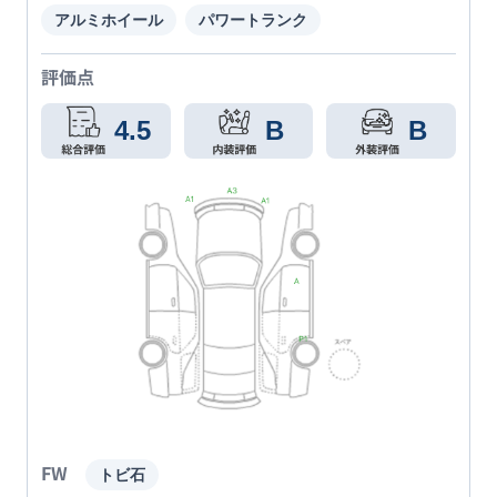
アルミホイール
パワートランク
評価点
4.5
B
B
FW
トビ石