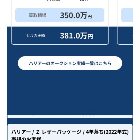
350.0
万
買取相場
買
円
381.0
万
円
セルカ実績
セル
ハリアーのオークション実績一覧はこちら
ハリアー Ｚ / 4年落ち(2022年式)を売
却いただいたお客様の声
ハリアー
/ Ｚ レザーパッケージ
/ 4年落ち(2022年式)
売却のお客様