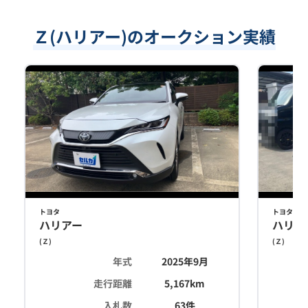
Ｚ(ハリアー)のオークション実績
トヨタ
トヨタ
ハリアー
ハリア
(
Ｚ
)
(
Ｚ
)
年式
2025年9月
走行距離
5,167
km
入札数
63
件