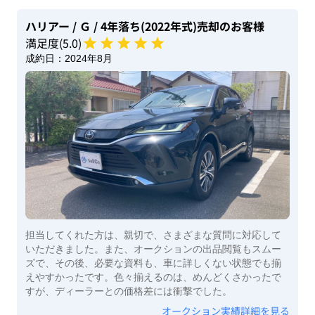
ハリアー
/ Ｇ
/ 4年落ち(2022年式)
売却のお客様
満足度(
5
.0)
成約日：
2024年8月
担当してくれた方は、親切で、さまざまな質問に対応して
いただきました。また、オークションの出品閲覧もスムー
ズで、その後、必要な資料も、車に詳しくない状態でも揃
えやすかったです。色々揃えるのは、めんどくさかったで
すが、ディーラーとの価格差には衝撃でした。
オークション実績詳細を見る