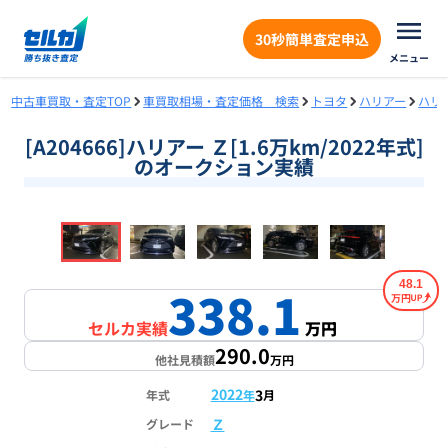
30秒簡単査定申込
メニュー
中古車買取・査定TOP
車買取相場・査定価格 検索
トヨタ
ハリアー
ハリ
[A204666]ハリアー Ｚ[1.6万km/2022年式]
のオークション実績
❮
❯
1
/
18
48.1
338.1
万円
セルカ実績
万円
290.0
他社見積額
万円
2022
3
年式
年
月
Ｚ
グレード