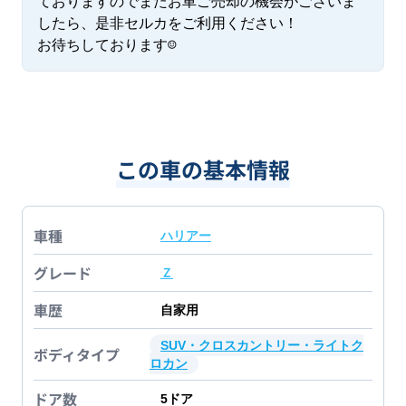
ておりますのでまたお車ご売却の機会がございま
したら、是非セルカをご利用ください！

お待ちしております☺
この車の基本情報
車種
ハリアー
グレード
Ｚ
車歴
自家用
SUV・クロスカントリー・ライトク
ボディタイプ
ロカン
ドア数
5
ドア