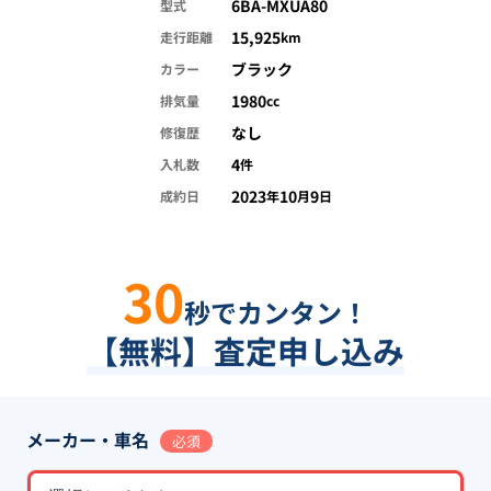
6BA-MXUA80
型式
15,925
走行距離
km
ブラック
カラー
1980
排気量
cc
なし
修復歴
4
入札数
件
2023
10
9
成約日
年
月
日
30
秒でカンタン！
【無料】査定申し込み
メーカー・車名
必須