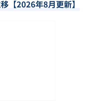
推移【
2026
年
8
月更新】