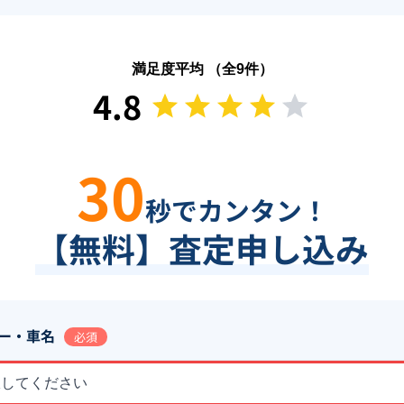
満足度平均 （全
9
件）
4.8
30
秒でカンタン！
【無料】査定申し込み
ー・車名
必須
択してください