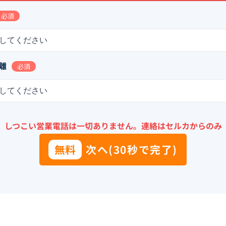
必須
してください
離
必須
してください
＼
しつこい営業電話は一切ありません。
連絡はセルカからのみ
無料
次へ(30秒で完了)