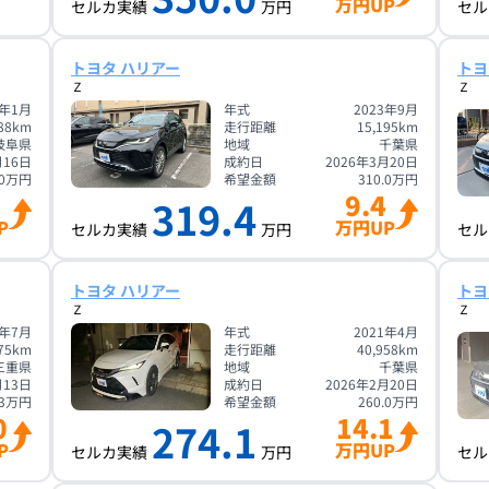
万円UP
セルカ実績
万円
セル
トヨタ ハリアー
トヨ
Ｚ
Ｚ
4年1月
年式
2023年9月
88
km
走行距離
15,195
km
岐阜県
地域
千葉県
月16日
成約日
2026年3月20日
0
万円
希望金額
310.0
万円
9.4
319.4
P
万円UP
セルカ実績
万円
セル
トヨタ ハリアー
トヨ
Ｚ
Ｚ
1年7月
年式
2021年4月
75
km
走行距離
40,958
km
三重県
地域
千葉県
月13日
成約日
2026年2月20日
3
万円
希望金額
260.0
万円
0
14.1
274.1
P
万円UP
セルカ実績
万円
セル