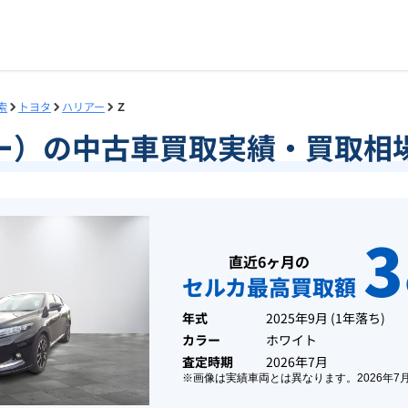
索
トヨタ
ハリアー
Ｚ
ー）の中古車買取実績・買取相
3
直近6ヶ月の
セルカ最高買取額
年式
2025年9月
(
1年落ち
)
カラー
ホワイト
査定時期
2026年7月
※画像は実績車両とは異なります。
2026年7