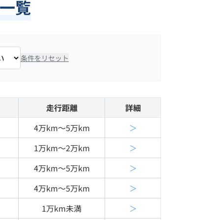
タ一覧
条件をリセット
名
走行距離
詳細
4万km〜5万km
＞
1万km〜2万km
＞
4万km〜5万km
＞
4万km〜5万km
＞
1万km未満
＞