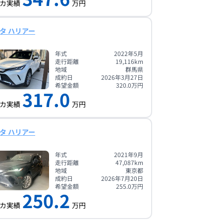
カ実績
万円
タ ハリアー
年式
2022年5月
走行距離
19,116
km
地域
群馬県
成約日
2026年3月27日
希望金額
320.0
万円
317.0
カ実績
万円
タ ハリアー
年式
2021年9月
走行距離
47,087
km
地域
東京都
成約日
2026年7月20日
希望金額
255.0
万円
250.2
カ実績
万円