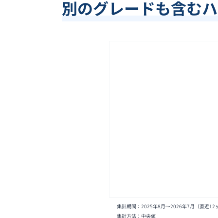
別のグレードも含む
ハ
集計期間：
2025年8月
〜
2026年7月
（直近12
集計方法：中央値