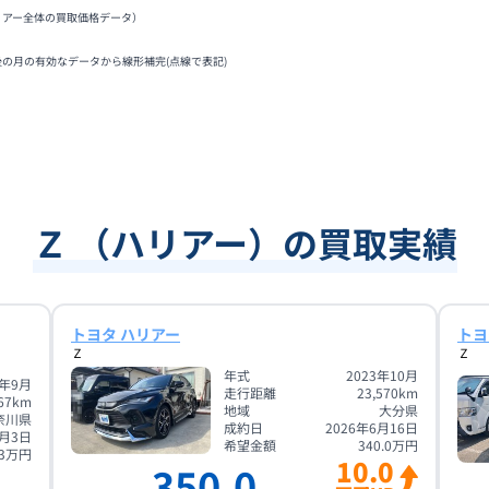
リアー全体の買取価格データ）
後の月の有効なデータから線形補完(点線で表記)
Ｚ （ハリアー）の買取実績
トヨタ ハリアー
トヨ
Ｚ
Ｚ
年式
2023年10月
5年9月
走行距離
23,570
km
67
km
地域
大分県
奈川県
成約日
2026年6月16日
7月3日
希望金額
340.0
万円
3
万円
10.0
350.0