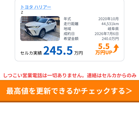
トヨタ ハリアー
Ｚ
年式
2020年10月
走行距離
44,531
km
地域
岐阜県
成約日
2026年7月6日
希望金額
240.0
万円
5.5
245.5
万円UP
セルカ実績
万円
＼
しつこい営業電話は一切ありません。
連絡はセルカからのみ
最高値を更新できるかチェックする＞