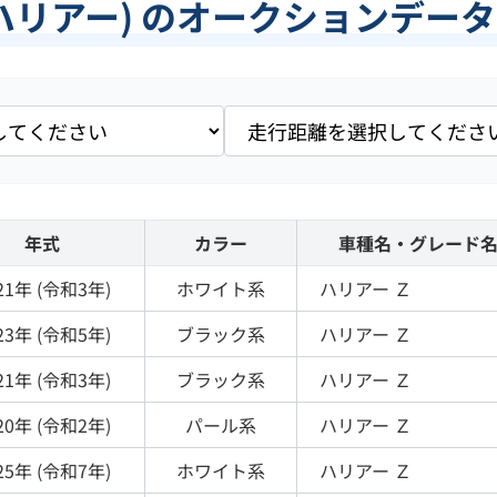
ハリアー) のオークションデー
年式
カラー
車種名・グレード
21
年 (
令和3年
)
ホワイト
系
ハリアー
Ｚ
23
年 (
令和5年
)
ブラック
系
ハリアー
Ｚ
21
年 (
令和3年
)
ブラック
系
ハリアー
Ｚ
20
年 (
令和2年
)
パール
系
ハリアー
Ｚ
25
年 (
令和7年
)
ホワイト
系
ハリアー
Ｚ