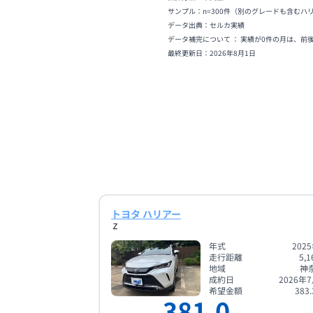
サンプル：n=
300
件
（別のグレードも含むハ
データ出典：セルカ実績
データ補完について ： 実績が0件の月は、前
最終更新日：
2026年8月1日
トヨタ ハリアー
Ｚ
年式
202
走行距離
5,1
地域
神
成約日
2026年
希望金額
383.
381.0