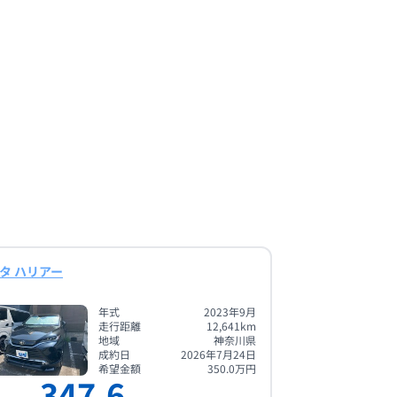
タ ハリアー
年式
2023年9月
走行距離
12,641
km
地域
神奈川県
成約日
2026年7月24日
希望金額
350.0
万円
347.6