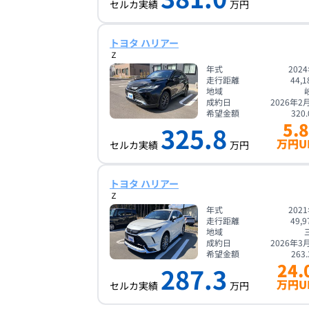
セルカ実績
万円
トヨタ ハリアー
Ｚ
年式
202
走行距離
44,1
地域
成約日
2026年2
希望金額
320.
5.8
325.8
万円U
セルカ実績
万円
トヨタ ハリアー
Ｚ
年式
202
走行距離
49,9
地域
成約日
2026年3
希望金額
263.
24.
287.3
万円U
セルカ実績
万円