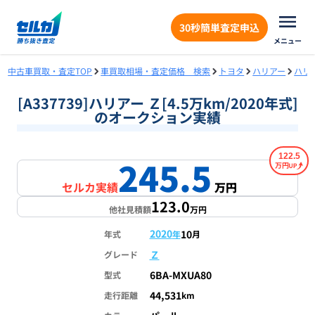
30秒簡単査定申込
メニュー
中古車買取・査定TOP
車買取相場・査定価格 検索
トヨタ
ハリアー
ハリ
[A337739]ハリアー Ｚ[4.5万km/2020年式]
のオークション実績
122.5
245.5
1
/
1
万円
セルカ実績
万円
123.0
他社見積額
万円
2020
10
年式
年
月
Ｚ
グレード
6BA-MXUA80
型式
44,531
走行距離
km