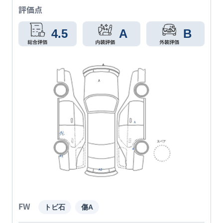
評価点
4.5
A
B
FW
トビ石
傷A