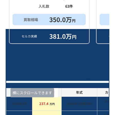
入札数
63
件
350.0
万
買取相場
買
円
381.0
万
円
セルカ実績
セル
ハリアー Ｚ/6年落ち(2020年式)の
オークションデータ一覧
査定時期
セルカ実績
年式
カラー
横にスクロールできます
ブラッ
2026年3月
237.4
2020
年 (
令和2年
)
万円
系