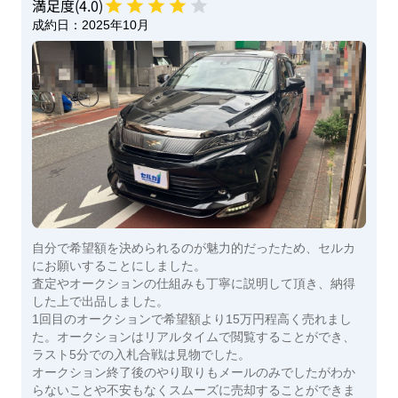
満足度(
4
.0)
成約日：
2025年10月
自分で希望額を決められるのが魅力的だったため、セルカ
にお願いすることにしました。
査定やオークションの仕組みも丁寧に説明して頂き、納得
した上で出品しました。
1回目のオークションで希望額より15万円程高く売れまし
た。オークションはリアルタイムで閲覧することができ、
ラスト5分での入札合戦は見物でした。
オークション終了後のやり取りもメールのみでしたがわか
らないことや不安もなくスムーズに売却することができま