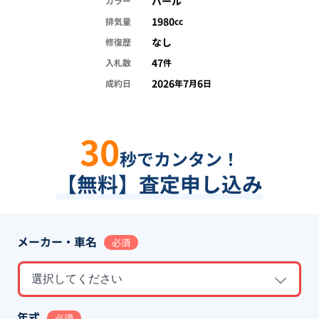
パール
カラー
1980
排気量
cc
なし
修復歴
47
入札数
件
2026
7
6
成約日
年
月
日
30
秒でカンタン！
【無料】査定申し込み
メーカー・車名
必須
選択してください
年式
必須