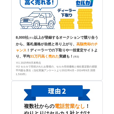
8,000社
以上が登録するオークションで競り合う
(※1)
から、落札価格が自然と吊り上がり、
高額売却のチ
ャンス
！
ディーラーでの下取りや一括査定サイトよ
り、平均
31万円高く売れた
実績も！
(※2)
※1 2025年8月末時点
※2 セルカで売却されたお客様の、セルカ売却価格と他社査定額の差額
平均額を算出（当社実施アンケートより2022年4月～2024年9月 回答
1,533件）
複数社からの
電話営業なし
！
やりとりはセルカ１社とだけ