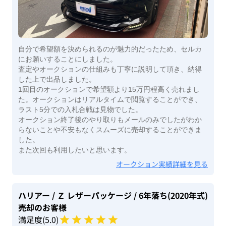
自分で希望額を決められるのが魅力的だったため、セルカ
にお願いすることにしました。
査定やオークションの仕組みも丁寧に説明して頂き、納得
した上で出品しました。
1回目のオークションで希望額より15万円程高く売れまし
た。オークションはリアルタイムで閲覧することができ、
ラスト5分での入札合戦は見物でした。
オークション終了後のやり取りもメールのみでしたがわか
らないことや不安もなくスムーズに売却することができま
した。
また次回も利用したいと思います。
オークション実績詳細を見る
ハリアー
/ Ｚ レザーパッケージ
/ 6年落ち(2020年式)
売却のお客様
満足度(
5
.0)