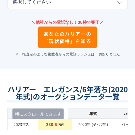
選択してください
＼他社からの電話なし！30秒で完了／
あなたの
ハリアー
の
「現状価格」を知る
※一括査定のような複数者からの電話ラッシュは一切ありません
ハリアー エレガンス/6年落ち(2020
年式)のオークションデータ一覧
査定時期
セルカ実績
年式
カラー
横にスクロールできます
2023年2月
230.6
2020
年 (
令和2年
)
パール
万円