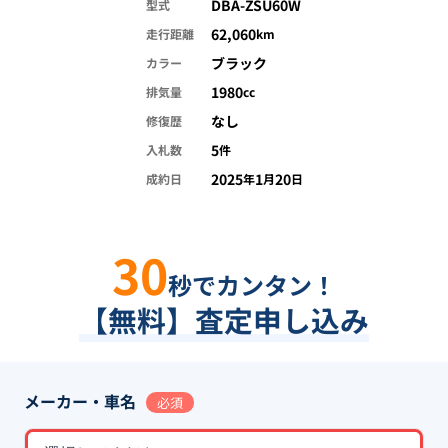
DBA-ZSU60W
型式
62,060
走行距離
km
ブラック
カラー
1980
排気量
cc
なし
修復歴
5
入札数
件
2025
1
20
成約日
年
月
日
30
秒でカンタン！
【無料】査定申し込み
メーカー・車名
必須