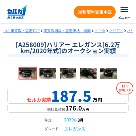
30秒簡単査定申込
メニュー
中古車買取・査定TOP
車買取相場・査定価格 検索
トヨタ
ハリアー
ハリ
[A258009]ハリアー エレガンス[6.2万
km/2020年式]のオークション実績
❮
❯
1
/
18
11.5
187.5
万円
セルカ実績
万円
176.0
他社見積額
万円
2020
3
年式
年
月
エレガンス
グレード