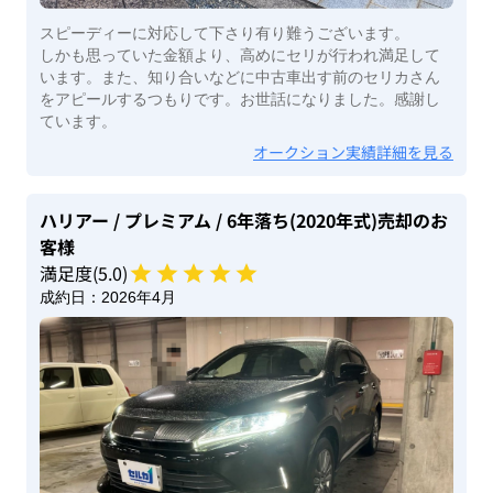
スピーディーに対応して下さり有り難うございます。
しかも思っていた金額より、高めにセリが行われ満足して
います。また、知り合いなどに中古車出す前のセリカさん
をアピールするつもりです。お世話になりました。感謝し
ています。
オークション実績詳細を見る
ハリアー
/ プレミアム
/ 6年落ち(2020年式)
売却のお
客様
満足度(
5
.0)
成約日：
2026年4月