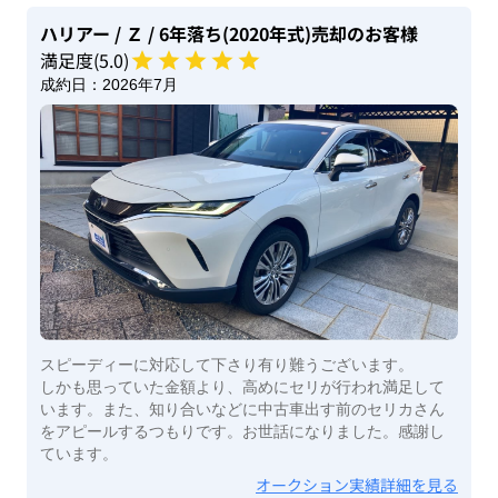
ハリアー
/ Ｚ
/ 6年落ち(2020年式)
売却のお客様
満足度(
5
.0)
成約日：
2026年7月
スピーディーに対応して下さり有り難うございます。
しかも思っていた金額より、高めにセリが行われ満足して
います。また、知り合いなどに中古車出す前のセリカさん
をアピールするつもりです。お世話になりました。感謝し
ています。
オークション実績詳細を見る