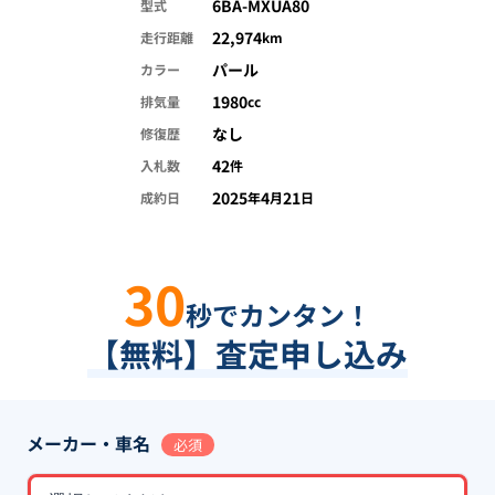
6BA-MXUA80
型式
22,974
走行距離
km
パール
カラー
1980
排気量
cc
なし
修復歴
42
入札数
件
2025
4
21
成約日
年
月
日
30
秒でカンタン！
【無料】査定申し込み
メーカー・車名
必須