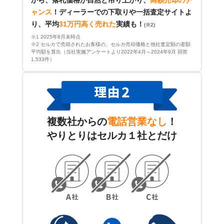
ャンス
！
ディーラーでの下取りや一括査定サイトよ
り、平均
31万円高く売れた
実績も！
(※2)
※1 2025年8月末時点
※2 セルカで売却されたお客様の、セルカ売却価格と他社査定額の差額
平均額を算出（当社実施アンケートより2022年4月～2024年9月 回答
1,533件）
複数社からの
電話営業なし
！
やりとりはセルカ１社とだけ