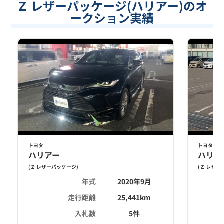
Ｚ レザーパッケージ(ハリアー)のオ
ークション実績
トヨタ
トヨタ
ハリアー
ハリア
(
Ｚ レザーパッケージ
)
(
Ｚ レザー
年式
2020年9月
走行距離
25,441
km
入札数
5
件