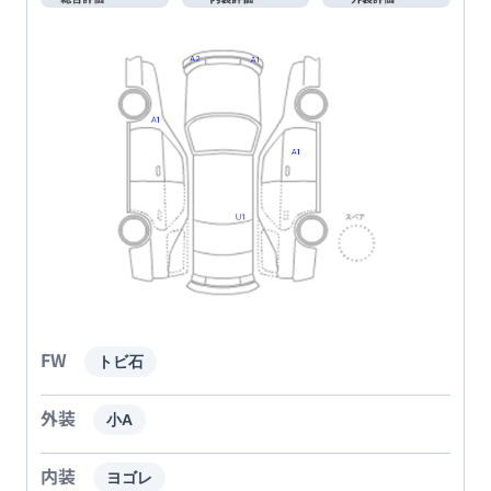
FW
トビ石
外装
小A
内装
ヨゴレ