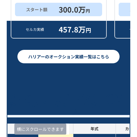
300.0
万
スタート額
ス
円
457.8
万
円
セルカ実績
セル
ハリアーのオークション実績一覧はこちら
ハリアー Ｚ レザーパッケージ/6年
落ち(2020年式)のオークションデー
タ一覧
査定時期
セルカ実績
年式
カラー
横にスクロールできます