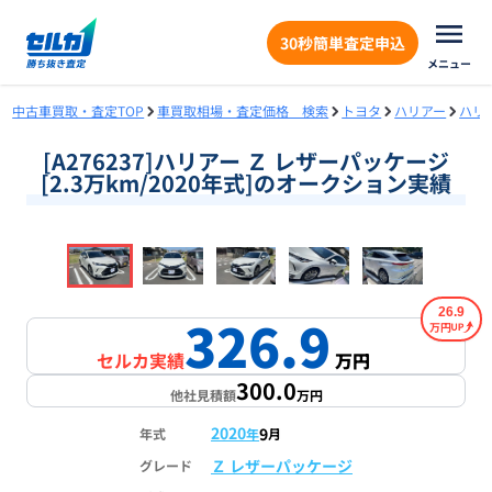
30秒簡単査定申込
メニュー
中古車買取・査定TOP
車買取相場・査定価格 検索
トヨタ
ハリアー
ハリ
[A276237]ハリアー Ｚ レザーパッケージ
[2.3万km/2020年式]のオークション実績
❮
❯
1
/
18
26.9
326.9
万円
セルカ実績
万円
300.0
他社見積額
万円
2020
9
年式
年
月
Ｚ レザーパッケージ
グレード