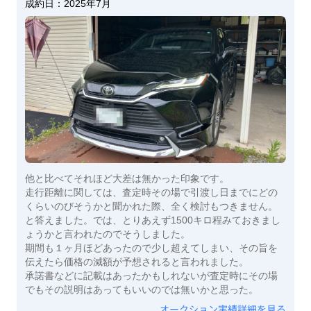
成約日：
2025年7月
他と比べてそれほど大差は無かった印象です。
走行距離に関しては、査定時その場で引渡し日までにどの
くらいのびそうかと聞かれた際、全く検討もつきません。
と答えました。では、とりあえず1500キロ程みておきまし
ょうかと言われたのでそうしました。
期間も１ヶ月ほどあったので少し超えてしまい、その旨を
伝えたら価格の減額が予想されると言われました。
承諾書などに記載はあったかもしれないが査定時にその場
でもその説明はあってもいいのでは無いかと思った。
オークション実績詳細を見る