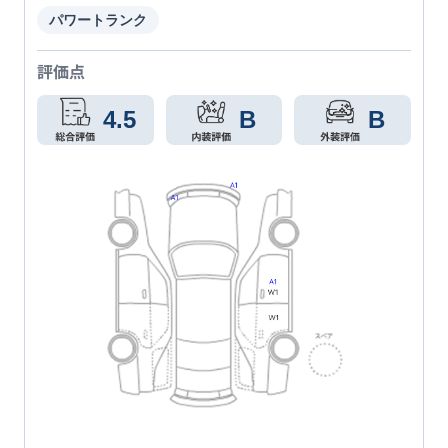
パワートランク
評価点
4.5
B
B