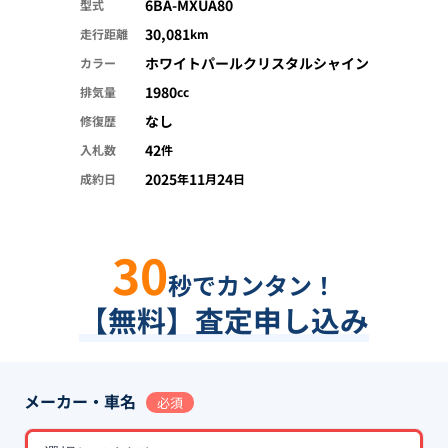
6BA-MXUA80
型式
30,081
走行距離
km
ホワイトパールクリスタルシャイン
カラー
1980
排気量
cc
なし
修復歴
42
入札数
件
2025
11
24
成約日
年
月
日
30
秒でカンタン！
【無料】査定申し込み
メーカー・車名
必須