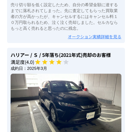
売り切り額を低く設定したため、自分の希望金額に達する
までに落札されてしまった。先に査定してもらった買取業
者の方が高かったが、キャンセルするにはキャンセル料１
０万円取られるため、泣く泣く売却しました。セルカなら
もっと高く売れると思ったのに残念。
オークション実績詳細を見る
ハリアー
/ Ｓ
/ 5年落ち(2021年式)
売却のお客様
満足度(
4
.0)
成約日：
2025年3月