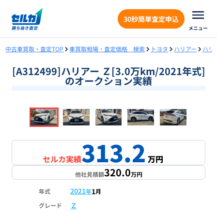
30秒簡単査定申込
メニュー
中古車買取・査定TOP
車買取相場・査定価格 検索
トヨタ
ハリアー
ハリ
[A312499]ハリアー Ｚ[3.0万km/2021年式]
のオークション実績
❮
❯
1
/
18
313.2
セルカ実績
万円
320.0
他社見積額
万円
2021
1
年式
年
月
Ｚ
グレード