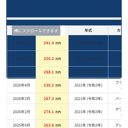
ハリアー Ｚ/5年落ち(2021年式)の
オークションデータ一覧
査定時期
セルカ実績
年式
カラー
横にスクロールできます
ホワイ
2026年7月
241.4
2021
年 (
令和3年
)
万円
系
ブラッ
2026年7月
250.2
2021
年 (
令和3年
)
万円
系
2026年6月
288.1
2021
年 (
令和3年
)
パール
万円
ブラッ
2026年4月
230.2
2021
年 (
令和3年
)
万円
系
2026年3月
287.3
2021
年 (
令和3年
)
パール
万円
ホワイ
2026年2月
274.1
2021
年 (
令和3年
)
万円
系
2025年9月
263.8
2021
年 (
令和3年
)
グレー
万円