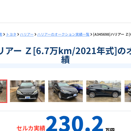
索
トヨタ
ハリアー
ハリアーのオークション実績一覧
[A345698]ハリアー 
]ハリアー Ｚ[6.7万km/2021年式
績
230.2
セルカ実績
万円