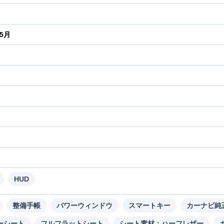
年5月
り
HUD
整備手帳
パワーウィンドウ
スマートキー
カーナビ純
ーシート
フルフラットシート
シート素材：ハーフレザー