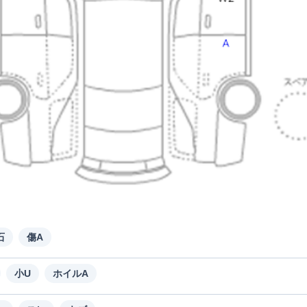
石
傷A
小U
ホイルA