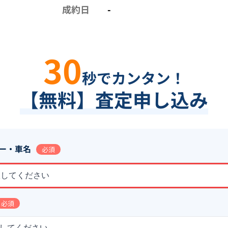
成約日
-
30
秒でカンタン！
【無料】査定申し込み
ー・車名
必須
択してください
必須
してください