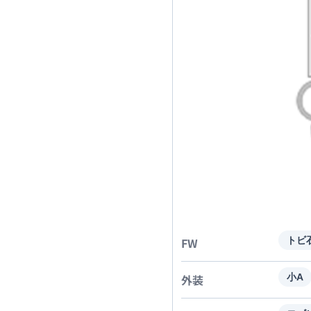
FW
トビ
外装
小A