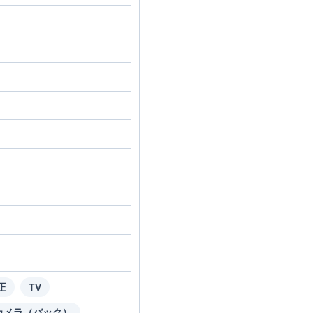
正
TV
カメラ（バック）