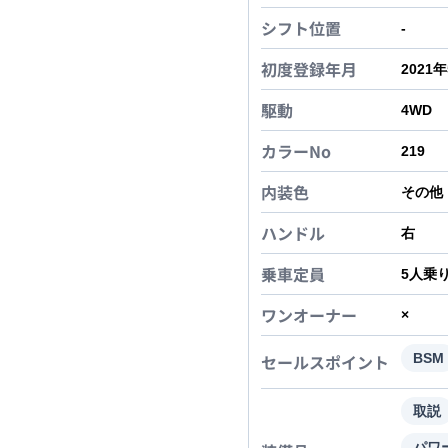
シフト位置
-
初度登録年月
2021
駆動
4WD
カラーNo
219
内装色
その他
ハンドル
右
乗車定員
5
人乗
ワンオーナー
×
セールスポイント
BSM
取説
パワ