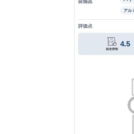
装備品
アル
評価点
4.5