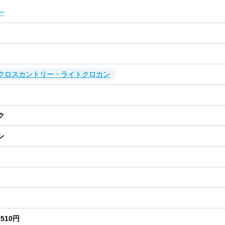
ー
・クロスカントリー・ライトクロカン
ク
ン
0510円