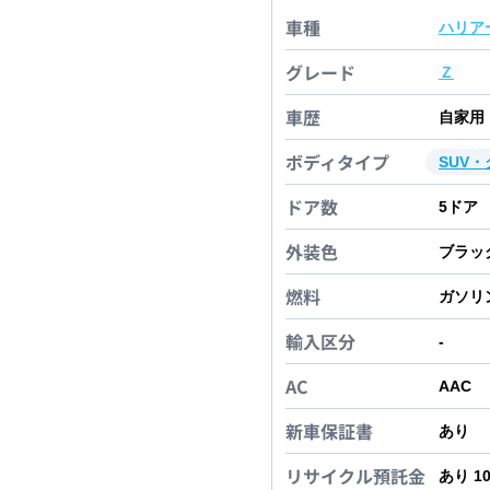
車種
ハリア
グレード
Ｚ
車歴
自家用
ボディタイプ
SUV
ドア数
5
ドア
外装色
ブラッ
燃料
ガソリ
輸入区分
-
AC
AAC
新車保証書
あり
リサイクル預託金
あり 1