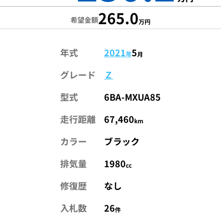
265.0
希望金額
万円
年式
2021
5
年
月
グレード
Ｚ
型式
6BA-MXUA85
走行距離
67,460
km
カラー
ブラック
排気量
1980
cc
修復歴
なし
入札数
26
件