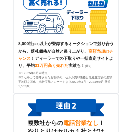
8,000社
以上が登録するオークションで競り合う
(※1)
から、落札価格が自然と吊り上がり、
高額売却のチ
ャンス
！
ディーラーでの下取りや一括査定サイトよ
り、平均
31万円高く売れた
実績も！
(※2)
※1 2025年8月末時点
※2 セルカで売却されたお客様の、セルカ売却価格と他社査定額の差額
平均額を算出（当社実施アンケートより2022年4月～2024年9月 回答
1,533件）
複数社からの
電話営業なし
！
やりとりはセルカ１社とだけ