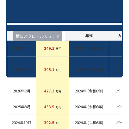
ハリアー Ｚ レザーパッケージ/2年
落ち(2024年式)のオークションデー
タ一覧
査定時期
セルカ実績
年式
カラー
横にスクロールできます
ホワイ
2026年7月
349.1
2024
年 (
令和6年
)
万円
系
プレシ
スブラ
2026年3月
395.1
2024
年 (
令和6年
)
万円
クパー
系
2026年2月
427.3
2024
年 (
令和6年
)
パール
万円
2025年8月
433.5
2024
年 (
令和6年
)
パール
万円
2024年10月
392.5
2024
年 (
令和6年
)
パール
万円