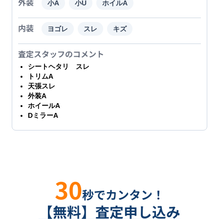
外装
小A
小U
ホイルA
内装
ヨゴレ
スレ
キズ
査定スタッフのコメント
シートヘタリ スレ
トリムA
天張スレ
外装A
ホイールA
DミラーA
30
秒でカンタン！
【無料】査定申し込み