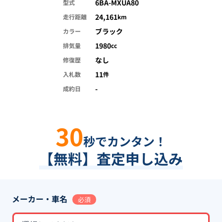
6BA-MXUA80
型式
24,161
走行距離
km
ブラック
カラー
1980
排気量
cc
なし
修復歴
11
入札数
件
-
成約日
30
秒でカンタン！
【無料】査定申し込み
メーカー・車名
必須