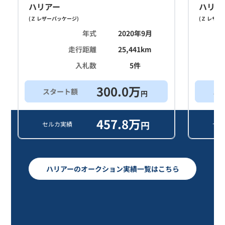
ハリアー
ハリア
(
Ｚ レザーパッケージ
)
(
Ｚ レザー
年式
2020年9月
走行距離
25,441
km
入札数
5
件
300.0
万
スタート額
ス
円
457.8
万
円
セルカ実績
セル
ハリアーのオークション実績一覧はこちら