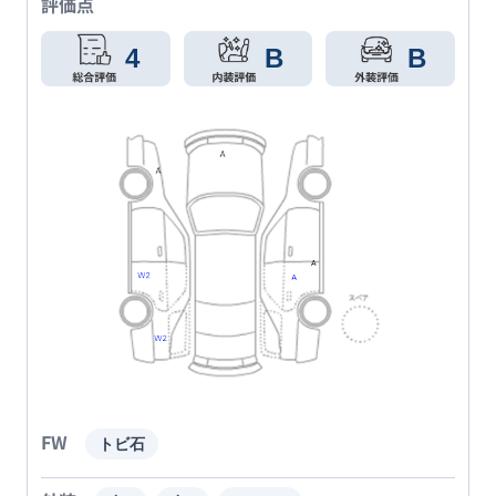
評価点
4
B
B
FW
トビ石