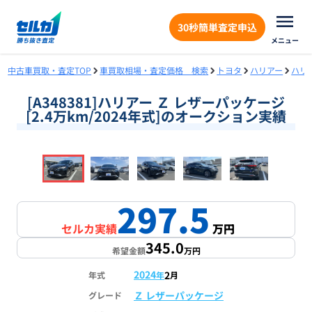
30秒簡単査定申込
メニュー
中古車買取・査定TOP
車買取相場・査定価格 検索
トヨタ
ハリアー
ハリ
[A348381]ハリアー Ｚ レザーパッケージ
[2.4万km/2024年式]のオークション実績
❮
❯
1
/
18
297.5
セルカ実績
万円
345.0
希望金額
万円
2024
2
年式
年
月
Ｚ レザーパッケージ
グレード