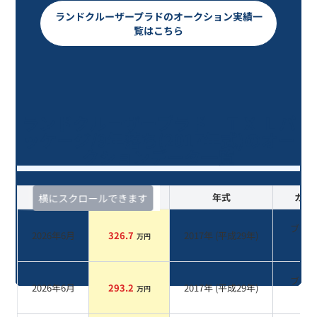
ランドクルーザープラドのオークション実績一
覧はこちら
ランドクルーザープラド ＴＸ Ｌパ
ッケージ/9年落ち(2017年式)のオー
クションデータ一覧
査定時期
セルカ実績
年式
カラ
横にスクロールできます
ブラ
2026年6月
326.7
2017
年 (
平成29年
)
万円
系
ブラ
2026年6月
293.2
2017
年 (
平成29年
)
万円
系