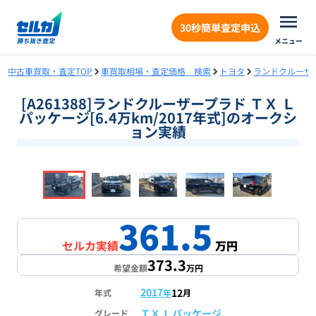
30秒簡単査定申込
メニュー
中古車買取・査定TOP
車買取相場・査定価格 検索
トヨタ
ランドクルーザ
[A261388]ランドクルーザープラド ＴＸ Ｌ
パッケージ[6.4万km/2017年式]のオークシ
ョン実績
❮
❯
1
/
18
361.5
セルカ実績
万円
373.3
希望金額
万円
2017
12
年式
年
月
ＴＸ Ｌパッケージ
グレード