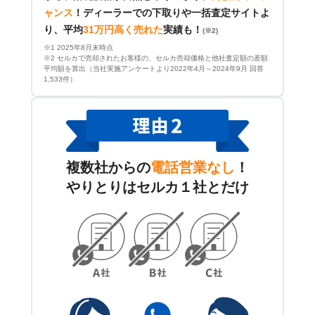
ャンス
！
ディーラーでの下取りや一括査定サイトよ
り、平均
31万円高く売れた
実績も！
(※2)
※1 2025年8月末時点
※2 セルカで売却されたお客様の、セルカ売却価格と他社査定額の差額
平均額を算出（当社実施アンケートより2022年4月～2024年9月 回答
1,533件）
複数社からの
電話営業なし
！
やりとりはセルカ１社とだけ