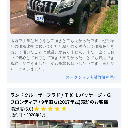
迅速で丁寧な対応をして頂きとても良かったです。他社様
との価格比較において会社と粘り強く対応して価格を引き
出して頂いたことは感謝しかありません。また、全てにお
いて安心して対応して頂き大変良かった。とても満足でき
る取引ができました。次も是非お願いしたいです。ありが
とうございました。
オークション実績詳細を見る
ランドクルーザープラド
/ ＴＸ Ｌパッケージ・Ｇ－
フロンティア
/ 9年落ち(2017年式)
売却のお客様
満足度(
5
.0)
成約日：
2026年2月