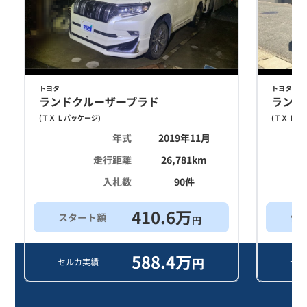
トヨタ
トヨタ
ランドクルーザープラド
ランド
(
ＴＸ Ｌパッケージ
)
(
ＴＸ Ｌパ
年式
2019年11月
走行距離
26,781
km
入札数
90
件
410.6
万
スタート額
他
円
588.4
万
円
セルカ実績
セル