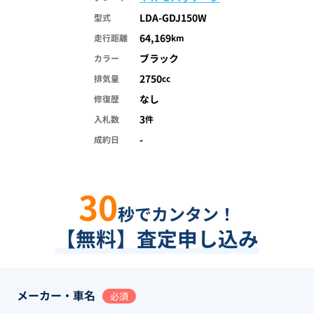
LDA-GDJ150W
型式
64,169
走行距離
km
ブラック
カラー
2750
排気量
cc
なし
修復歴
3
入札数
件
-
成約日
30
秒でカンタン！
【無料】査定申し込み
メーカー・車名
必須