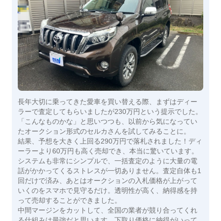
長年大切に乗ってきた愛車を買い替える際、まずはディー
ラーで査定してもらいましたが230万円という提示でした。
「こんなものかな」と思いつつも、以前から気になってい
たオークション形式のセルカさんを試してみることに。
​結果、予想を大きく上回る290万円で落札されました！ディ
ーラーより60万円も高く売却でき、本当に驚いています。
​システムも非常にシンプルで、一括査定のように大量の電
話がかかってくるストレスが一切ありません。査定自体も1
回だけで済み、あとはオークションの入札価格が上がって
いくのをスマホで見守るだけ。透明性が高く、納得感を持
って売却することができました。
​中間マージンをカットして、全国の業者が競り合ってくれ
る仕組みは最強だと思います。下取り価格に納得がいって