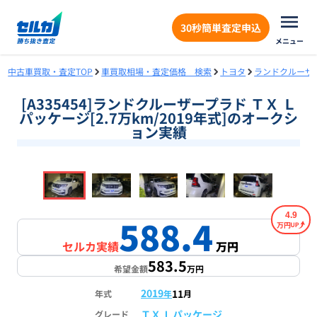
30秒簡単査定申込
メニュー
中古車買取・査定TOP
車買取相場・査定価格 検索
トヨタ
ランドクルーザ
[A335454]ランドクルーザープラド ＴＸ Ｌ
パッケージ[2.7万km/2019年式]のオークシ
ョン実績
❮
❯
1
/
18
4.9
588.4
万円
セルカ実績
万円
583.5
希望金額
万円
2019
11
年式
年
月
ＴＸ Ｌパッケージ
グレード