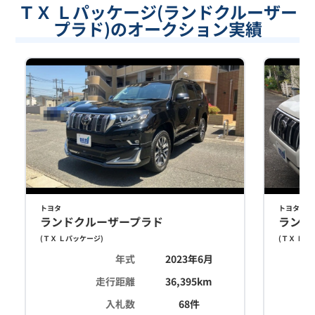
ＴＸ Ｌパッケージ(ランドクルーザー
プラド)のオークション実績
トヨタ
トヨタ
ランドクルーザープラド
ランド
(
ＴＸ Ｌパッケージ
)
(
ＴＸ Ｌパ
年式
2023年6月
走行距離
36,395
km
入札数
68
件