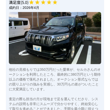
満足度(
5
.0)
成約日：
2026年4月
他社の見積もりでは350万円だった愛車が、セルカさんのオ
ークションを利用したところ、最終的に380万円という期待
以上の価格で落札されました。オークション形式ならでは
の競り上がりの強みを実感し、30万円もの差がついたこと
に大変満足しています。
査定の際も担当の方が現地まで足を運んでくださり、シス
テムの説明も非常にスムーズで分かりやすく、終始安心し
て取引を進めることができました。手間を最小限に抑えつ