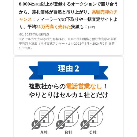
8,000社
以上が登録するオークションで競り合う
(※1)
から、落札価格が自然と吊り上がり、
高額売却のチ
ャンス
！
ディーラーでの下取りや一括査定サイトよ
り、平均
31万円高く売れた
実績も！
(※2)
※1 2025年8月末時点
※2 セルカで売却されたお客様の、セルカ売却価格と他社査定額の差額
平均額を算出（当社実施アンケートより2022年4月～2024年9月 回答
1,533件）
複数社からの
電話営業なし
！
やりとりはセルカ１社とだけ