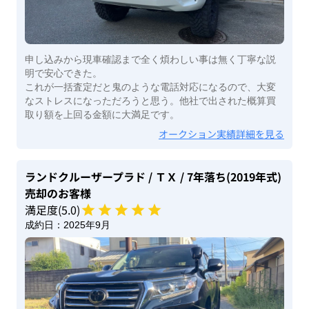
申し込みから現車確認まで全く煩わしい事は無く丁寧な説
明で安心できた。
これが一括査定だと鬼のような電話対応になるので、大変
なストレスになっただろうと思う。他社で出された概算買
取り額を上回る金額に大満足です。
オークション実績詳細を見る
ランドクルーザープラド
/ ＴＸ
/ 7年落ち(2019年式)
売却のお客様
満足度(
5
.0)
成約日：
2025年9月