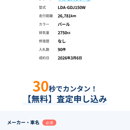
LDA-GDJ150W
型式
26,781
走行距離
km
パール
カラー
2750
排気量
cc
なし
修復歴
90
入札数
件
2026
3
6
成約日
年
月
日
30
秒でカンタン！
【無料】査定申し込み
メーカー・車名
必須