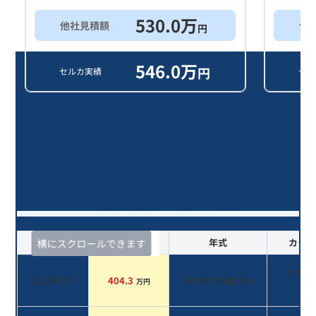
530.0
万
他社見積額
他
円
546.0
万
円
セルカ実績
セル
ランドクルーザープラド ＴＸ Ｌパ
ッケージ/7年落ち(2019年式)のオー
クションデータ一覧
査定時期
セルカ実績
年式
カラー
横にスクロールできます
ホワイ
2026年7月
404.3
2019
年 (
令和1年
)
万円
系