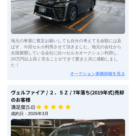
地元の車屋に査定お願いしても自分の考えてる金額には及
ばず、今回セルカ利用させて頂きました。地元の会社から
全国展開している会社に比べセルカオークション利用し、
20万円以上高く売ることができて驚きと共に感動しまし
た！
オークション実績詳細を見る
ヴェルファイア
/ ２．５Ｚ
/ 7年落ち(2019年式)
売却
のお客様
満足度(
5
.0)
成約日：
2026年3月