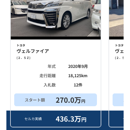
トヨタ
トヨタ
ヴェルファイア
ヴェル
(
２．５Ｚ
)
(
２．５Ｚ
)
年式
2020年9月
走行距離
18,125
km
入札数
12
件
270.0
万
スタート額
ス
円
436.3
万
円
セルカ実績
セル