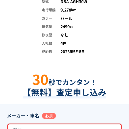
DBA-AGH30W
型式
9,278
走行距離
km
パール
カラー
2490
排気量
cc
なし
修復歴
4
入札数
件
2023
5
8
成約日
年
月
日
30
秒でカンタン！
【無料】査定申し込み
メーカー・車名
必須