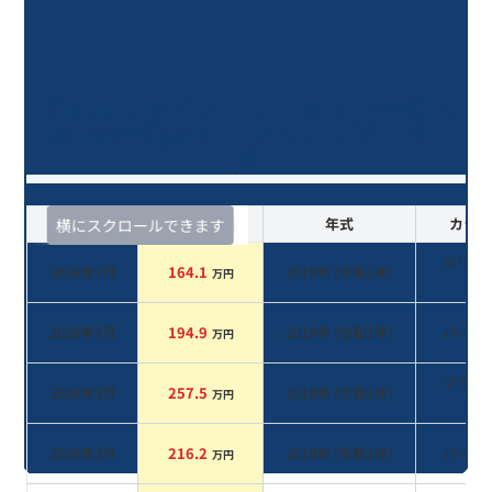
ヴェルファイア ２．５Ｚ/7年落ち
(2019年式)のオークションデータ一
覧
査定時期
セルカ実績
年式
カラー
横にスクロールできます
ホワイ
2026年7月
164.1
2019
年 (
令和1年
)
万円
系
2026年7月
194.9
2019
年 (
令和1年
)
パール
万円
ブラッ
2026年3月
257.5
2019
年 (
令和1年
)
万円
系
2026年2月
216.2
2019
年 (
令和1年
)
パール
万円