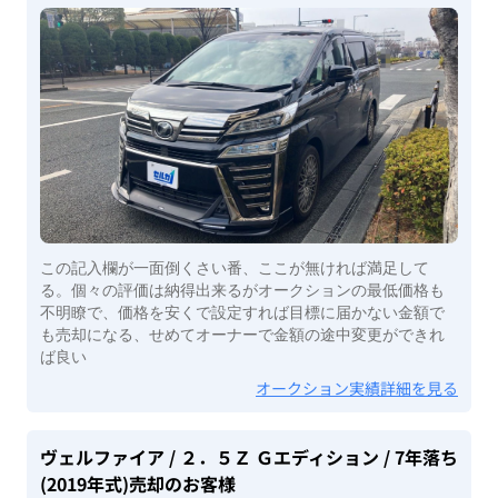
この記入欄が一面倒くさい番、ここが無ければ満足して
る。個々の評価は納得出来るがオークションの最低価格も
不明瞭で、価格を安くで設定すれば目標に届かない金額で
も売却になる、せめてオーナーで金額の途中変更ができれ
ば良い
オークション実績詳細を見る
ヴェルファイア
/ ２．５Ｚ Ｇエディション
/ 7年落ち
(2019年式)
売却のお客様