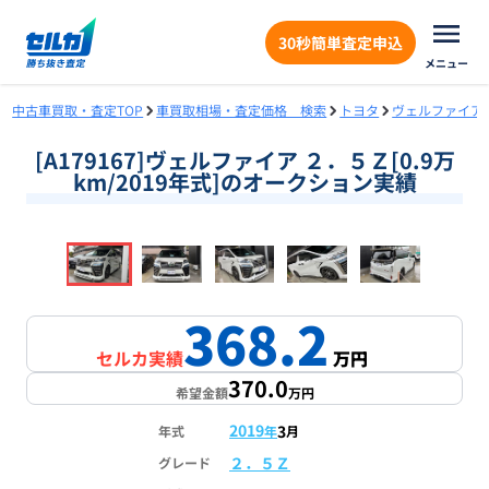
30秒簡単査定申込
メニュー
中古車買取・査定TOP
車買取相場・査定価格 検索
トヨタ
ヴェルファイア
[A179167]ヴェルファイア ２．５Ｚ[0.9万
km/2019年式]のオークション実績
❮
❯
1
/
18
368.2
セルカ実績
万円
370.0
希望金額
万円
2019
3
年式
年
月
２．５Ｚ
グレード