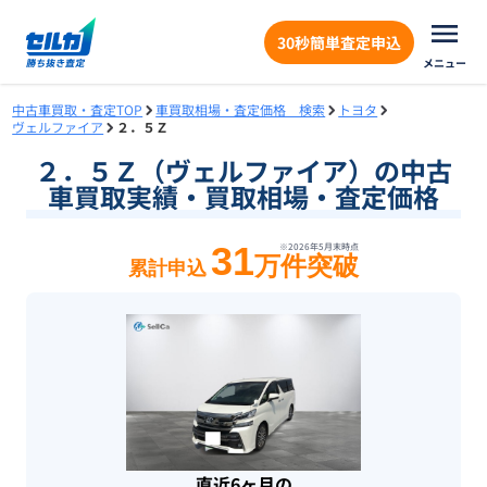
30秒簡単査定申込
メニュー
中古車買取・査定TOP
車買取相場・査定価格 検索
トヨタ
ヴェルファイア
２．５Ｚ
２．５Ｚ（ヴェルファイア）の中古
車買取実績・買取相場・査定価格
31
※
2026年5月末
時点
万件突破
累計申込
直近6ヶ月の