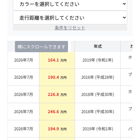
条件をリセット
査定時期
セルカ実績
年式
カラ
横にスクロールできます
ホワ
2026年7月
164.1
2019
年 (
令和1年
)
万円
系
ブラ
2026年7月
190.4
2016
年 (
平成28年
)
万円
系
ホワ
2026年7月
226.8
2018
年 (
平成30年
)
万円
系
ブラ
2026年7月
246.6
2018
年 (
平成30年
)
万円
系
2026年7月
194.9
2019
年 (
令和1年
)
パー
万円