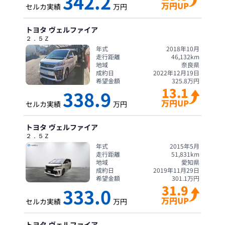
342.2
万円UP
セルカ実績
万円
トヨタ
ヴェルファイア
２．５Ｚ
年式
2018年10月
走行距離
46,132
km
地域
奈良県
成約日
2022年12月19日
希望金額
325.8
万円
13.1
338.9
万円UP
セルカ実績
万円
トヨタ
ヴェルファイア
２．５Ｚ
年式
2015年5月
走行距離
51,831
km
地域
愛知県
成約日
2019年11月29日
希望金額
301.1
万円
31.9
333.0
万円UP
セルカ実績
万円
トヨタ
ヴェルファイア