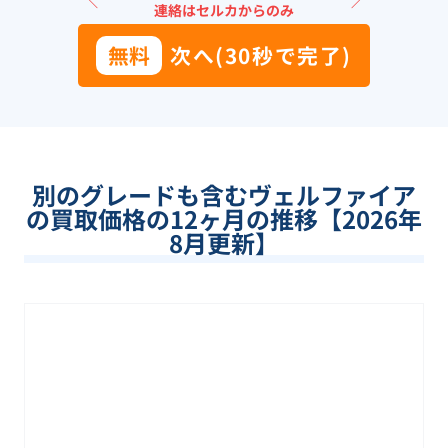
＼
／
連絡はセルカからのみ
無料
次へ(30秒で完了)
別のグレードも含む
ヴェルファイア
の買取価格の12ヶ月の推移【
2026
年
8
月更新】