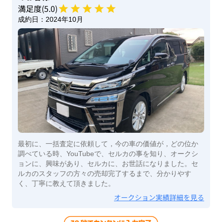
満足度(
5
.0)
成約日：
2024年10月
最初に、一括査定に依頼して，今の車の価値が，どの位か
調べている時、YouTubeで、セルカの事を知り、オークシ
ョンに、興味があり、セルカに、お世話になりました。セ
ルカのスタッフの方々の売却完了するまで、分かりやす
く、丁寧に教えて頂きました。
オークション実績詳細を見る