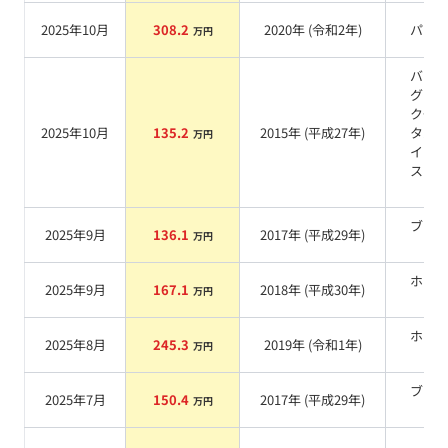
2025年10月
308.2
2020
年 (
令和2年
)
パー
万円
バー
グブ
クク
2025年10月
135.2
2015
年 (
平成27年
)
タル
万円
イン
スフ
ク
ブラ
2025年9月
136.1
2017
年 (
平成29年
)
万円
系
ホワ
2025年9月
167.1
2018
年 (
平成30年
)
万円
系
ホワ
2025年8月
245.3
2019
年 (
令和1年
)
万円
系
ブラ
2025年7月
150.4
2017
年 (
平成29年
)
万円
系