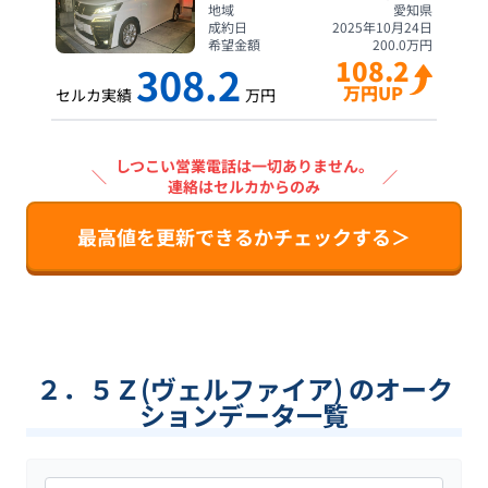
地域
愛知県
成約日
2025年10月24日
希望金額
200.0
万円
108.2
308.2
万円UP
セルカ実績
万円
しつこい営業電話は一切ありません。
＼
／
連絡はセルカからのみ
最高値を更新できるかチェックする＞
２．５Ｚ(ヴェルファイア) のオーク
ションデータ一覧