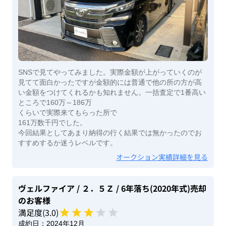
SNSで見てやってみました。実際金額が上がっていくのが
見てて面白かったですが金額的には普通で他の所の方が高
い金額をつけてくれるかも知れません。一括査定で1番高い
ところで160万～186万
くらいで実際来てもらった所で
161万数千円でした。
今回結果としてあまり納得の行く結果では無かったのでお
すすめするか迷うレベルです。
オークション実績詳細を見る
ヴェルファイア
/ ２．５Ｚ
/ 6年落ち(2020年式)
売却
のお客様
満足度(
3
.0)
成約日：
2024年12月