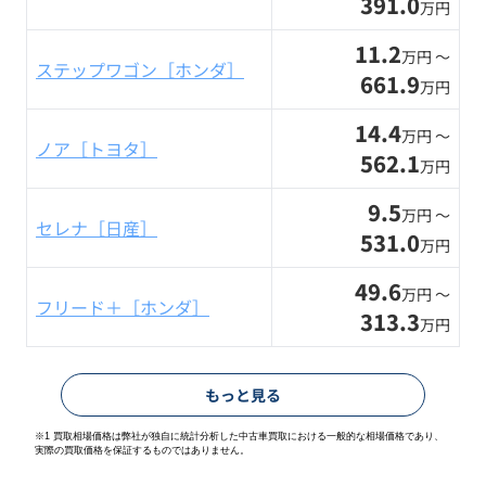
391.0
万円
11.2
万円 〜
ステップワゴン［ホンダ］
661.9
万円
14.4
万円 〜
ノア［トヨタ］
562.1
万円
9.5
万円 〜
セレナ［日産］
531.0
万円
49.6
万円 〜
フリード＋［ホンダ］
313.3
万円
もっと見る
※1 買取相場価格は弊社が独自に統計分析した中古車買取における一般的な相場価格であり、
実際の買取価格を保証するものではありません。