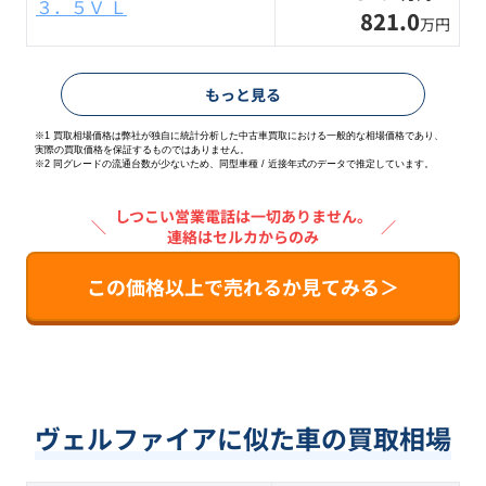
３．５Ｖ Ｌ
821.0
万円
もっと見る
※1 買取相場価格は弊社が独自に統計分析した中古車買取における一般的な相場価格であり、
実際の買取価格を保証するものではありません。
※2
同グレードの流通台数が少ないため、同型車種 / 近接年式のデータで推定しています。
しつこい営業電話は一切ありません。
＼
／
連絡はセルカからのみ
この価格以上で売れるか見てみる＞
ヴェルファイアに似た車の買取相場