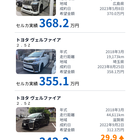
地域
広島県
成約日
2023年5月8日
希望金額
370.0
万円
368.2
セルカ実績
万円
トヨタ
ヴェルファイア
２．５Ｚ
年式
2018年3月
走行距離
19,173
km
地域
埼玉県
成約日
2023年8月25日
希望金額
358.1
万円
355.1
セルカ実績
万円
トヨタ
ヴェルファイア
２．５Ｚ
年式
2018年3月
走行距離
44,611
km
地域
滋賀県
成約日
2022年9月2日
希望金額
312.3
万円
29.9