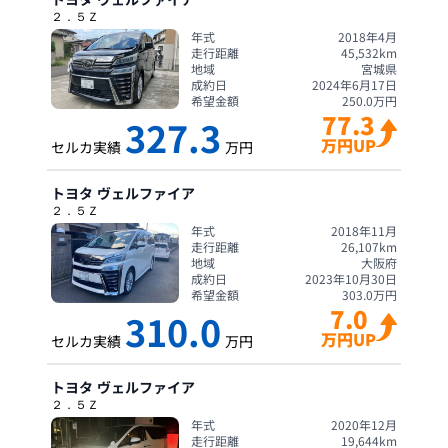
２．５Ｚ
年式
2018年4月
走行距離
45,532
km
地域
宮城県
成約日
2024年6月17日
希望金額
250.0
万円
77.3
327.3
万円UP
セルカ実績
万円
トヨタ
ヴェルファイア
２．５Ｚ
年式
2018年11月
走行距離
26,107
km
地域
大阪府
成約日
2023年10月30日
希望金額
303.0
万円
7.0
310.0
万円UP
セルカ実績
万円
トヨタ
ヴェルファイア
２．５Ｚ
年式
2020年12月
走行距離
19,644
km