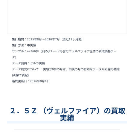
集計期間：
2025年8月
〜
2026年7月
（直近12ヶ月間）
集計方法：中央値
サンプル：n=
366
件
（別のグレードも含むヴェルファイア全体の買取価格デー
タ）
データ出典：セルカ実績
データ補完について ： 実績が0件の月は、前後の月の有効なデータから線形補完
(点線で表記)
最終更新日：
2026年8月1日
２．５Ｚ （ヴェルファイア）の買取
実績