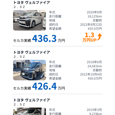
トヨタ
ヴェルファイア
２．５Ｚ
年式
2020年9月
走行距離
18,125
km
地域
京都府
成約日
2022年8月22日
希望金額
435.0
万円
1.3
436.3
万円UP
セルカ実績
万円
トヨタ
ヴェルファイア
２．５Ｚ
年式
2018年6月
走行距離
24,581
km
地域
京都府
成約日
2022年10月4日
希望金額
450.0
万円
426.4
セルカ実績
万円
トヨタ
ヴェルファイア
２．５Ｚ
年式
2019年3月
走行距離
9,278
km