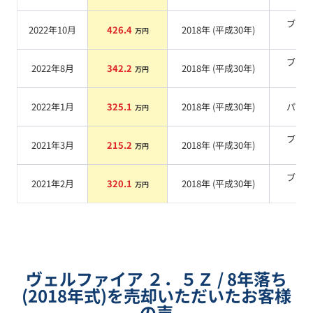
ブラ
2022年10月
426.4
2018
年 (
平成30年
)
万円
系
ブラ
2022年8月
342.2
2018
年 (
平成30年
)
万円
系
2022年1月
325.1
2018
年 (
平成30年
)
パー
万円
ブラ
2021年3月
215.2
2018
年 (
平成30年
)
万円
系
ブラ
2021年2月
320.1
2018
年 (
平成30年
)
万円
系
ヴェルファイア ２．５Ｚ / 8年落ち
(2018年式)を売却いただいたお客様
の声