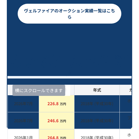
ヴェルファイアのオークション実績一覧はこち
ら
ヴェルファイア ２．５Ｚ/8年落ち
(2018年式)のオークションデータ一
覧
査定時期
セルカ実績
年式
カラ
横にスクロールできます
ホワ
2026年7月
226.8
2018
年 (
平成30年
)
万円
系
ブラ
2026年7月
246.6
2018
年 (
平成30年
)
万円
系
ホワ
2026年1月
264.8
2018
年 (
平成30年
)
万円