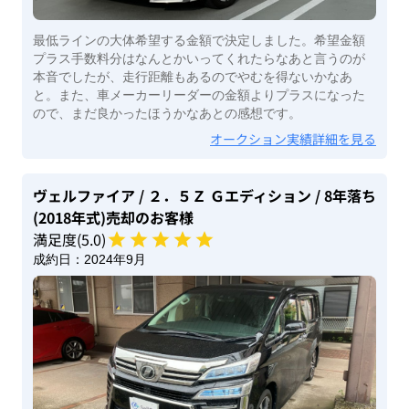
最低ラインの大体希望する金額で決定しました。希望金額
プラス手数料分はなんとかいってくれたらなあと言うのが
本音でしたが、走行距離もあるのでやむを得ないかなあ
と。また、車メーカーリーダーの金額よりプラスになった
ので、まだ良かったほうかなあとの感想です。
オークション実績詳細を見る
ヴェルファイア
/ ２．５Ｚ Ｇエディション
/ 8年落ち
(2018年式)
売却のお客様
満足度(
5
.0)
成約日：
2024年9月