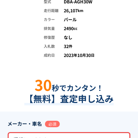
DBA-AGH30W
型式
26,107
走行距離
km
パール
カラー
2490
排気量
cc
なし
修復歴
32
入札数
件
2023
10
30
成約日
年
月
日
30
秒でカンタン！
【無料】査定申し込み
メーカー・車名
必須