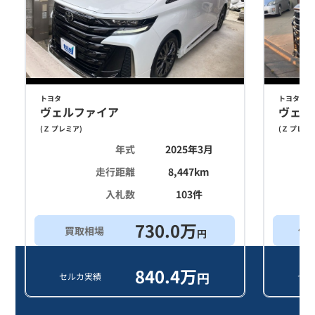
トヨタ
トヨタ
ヴェルファイア
ヴェル
(
Ｚ プレミア
)
(
Ｚ プレミ
年式
2025年3月
走行距離
8,447
km
入札数
103
件
730.0
万
買取相場
他
円
840.4
万
円
セルカ実績
セル