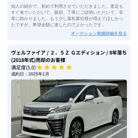
知人の紹介で、初めて利用させていただきました。査定も
すぐ来ていただいて、親切、丁寧にご説明いただいて、非
常に助かりました。もう少し落札業社様が増えてほしかっ
たですが、希望金額に達したのでよかったです。
オークション実績詳細を見る
ヴェルファイア
/ ２．５Ｚ Ｇエディション
/ 8年落ち
(2018年式)
売却のお客様
満足度(
5
.0)
成約日：
2025年1月