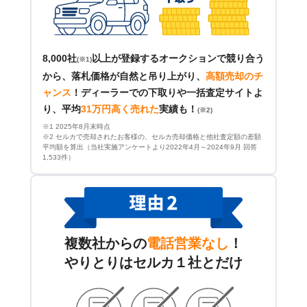
8,000社
以上が登録するオークションで競り合う
(※1)
から、落札価格が自然と吊り上がり、
高額売却のチ
ャンス
！
ディーラーでの下取りや一括査定サイトよ
り、平均
31万円高く売れた
実績も！
(※2)
※1 2025年8月末時点
※2 セルカで売却されたお客様の、セルカ売却価格と他社査定額の差額
平均額を算出（当社実施アンケートより2022年4月～2024年9月 回答
1,533件）
複数社からの
電話営業なし
！
やりとりはセルカ１社とだけ