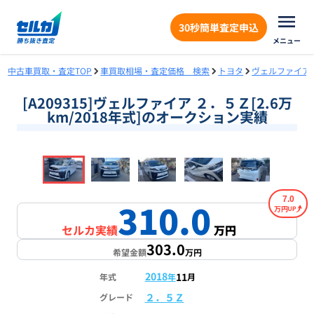
30秒簡単査定申込
メニュー
中古車買取・査定TOP
車買取相場・査定価格 検索
トヨタ
ヴェルファイア
[A209315]ヴェルファイア ２．５Ｚ[2.6万
km/2018年式]のオークション実績
❮
❯
1
/
18
7.0
310.0
万円
セルカ実績
万円
303.0
希望金額
万円
2018
11
年式
年
月
２．５Ｚ
グレード