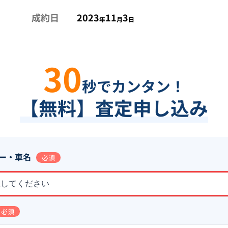
成約日
2023
11
3
年
月
日
30
秒でカンタン！
【無料】査定申し込み
ー・車名
必須
択してください
必須