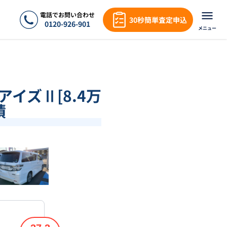
電話でお問い合わせ
30秒簡単査定申込
0120-926-901
メニュー
アイズⅡ[8.4万
績
❯
1
/
18