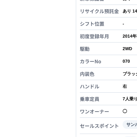
リサイクル預託金
あり 1
シフト位置
-
初度登録年月
2014
駆動
2WD
カラーNo
070
内装色
ブラッ
ハンドル
右
乗車定員
7
人乗
ワンオーナー
◯
セールスポイント
サン