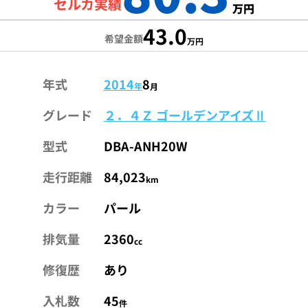
セルカ実績
万円
43.0
希望金額
万円
年式
2014
8
年
月
グレード
２．４Ｚ ゴールデンアイズⅡ
型式
DBA-ANH20W
走行距離
84,023
km
カラー
パール
排気量
2360
cc
修復歴
あり
入札数
45
件