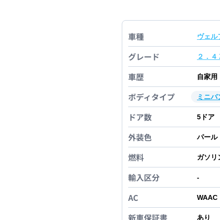
車種
ヴェル
グレード
２．４
車歴
自家用
ボディタイプ
ミニバ
ドア数
5
ドア
外装色
パール
燃料
ガソリ
輸入区分
-
AC
WAAC
新車保証書
あり