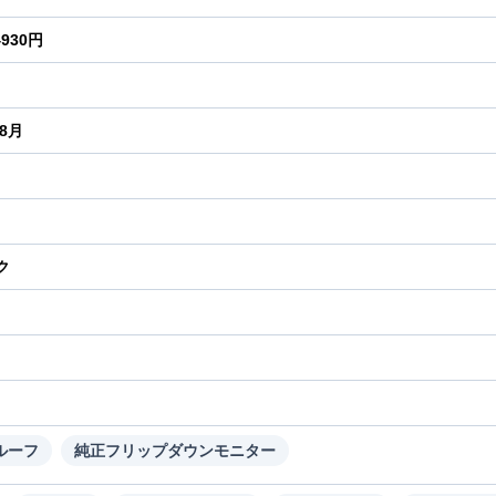
4930円
年8月
ク
り
ルーフ
純正フリップダウンモニター