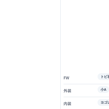
FW
トビ
外装
小A
内装
ヨゴ