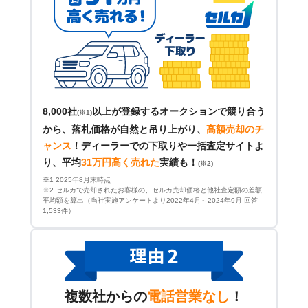
8,000社
以上が登録するオークションで競り合う
(※1)
から、落札価格が自然と吊り上がり、
高額売却のチ
ャンス
！
ディーラーでの下取りや一括査定サイトよ
り、平均
31万円高く売れた
実績も！
(※2)
※1 2025年8月末時点
※2 セルカで売却されたお客様の、セルカ売却価格と他社査定額の差額
平均額を算出（当社実施アンケートより2022年4月～2024年9月 回答
1,533件）
複数社からの
電話営業なし
！