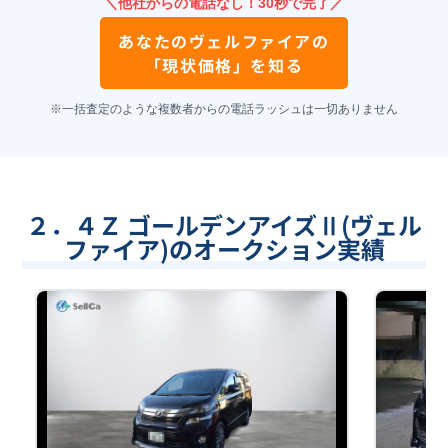
＼他社からの電話なし！30秒で完了／
あなたの
ヴェルファイア
の
「現状価格」を知る
※一括査定のような複数者からの電話ラッシュは一切ありません
２．４Ｚ ゴールデンアイズⅡ(ヴェル
ファイア)のオークション実績