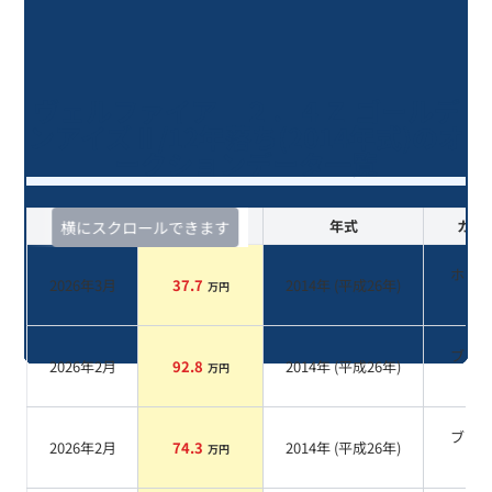
ヴェルファイア ２．４Ｚ ゴールデ
ンアイズⅡ/12年落ち(2014年式)のオ
ークションデータ一覧
査定時期
セルカ実績
年式
カラ
横にスクロールできます
ホワ
2026年3月
37.7
2014
年 (
平成26年
)
万円
系
ブラ
2026年2月
92.8
2014
年 (
平成26年
)
万円
系
ブラ
2026年2月
74.3
2014
年 (
平成26年
)
万円
系