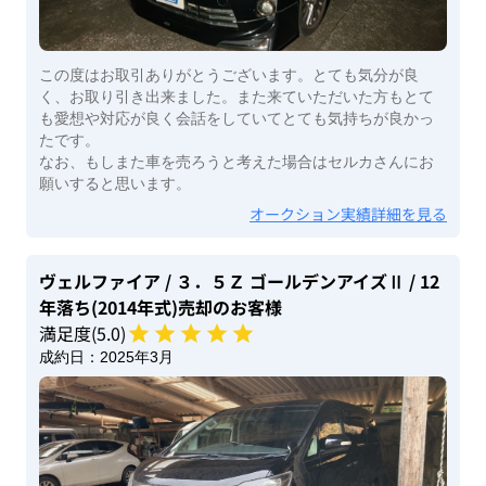
この度はお取引ありがとうございます。とても気分が良
く、お取り引き出来ました。また来ていただいた方もとて
も愛想や対応が良く会話をしていてとても気持ちが良かっ
たです。
なお、もしまた車を売ろうと考えた場合はセルカさんにお
願いすると思います。
オークション実績詳細を見る
ヴェルファイア
/ ３．５Ｚ ゴールデンアイズⅡ
/ 12
年落ち(2014年式)
売却のお客様
満足度(
5
.0)
成約日：
2025年3月