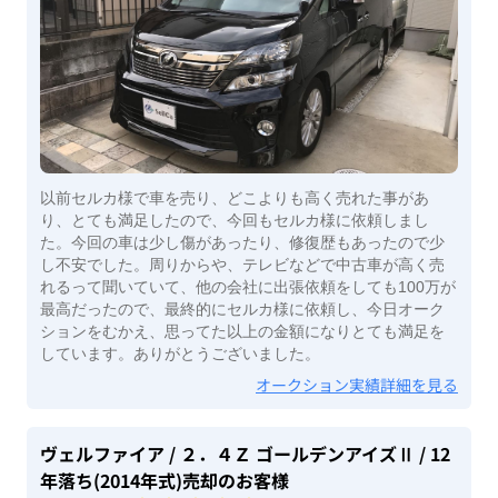
以前セルカ様で車を売り、どこよりも高く売れた事があ
り、とても満足したので、今回もセルカ様に依頼しまし
た。今回の車は少し傷があったり、修復歴もあったので少
し不安でした。周りからや、テレビなどで中古車が高く売
れるって聞いていて、他の会社に出張依頼をしても100万が
最高だったので、最終的にセルカ様に依頼し、今日オーク
ションをむかえ、思ってた以上の金額になりとても満足を
しています。ありがとうございました。
オークション実績詳細を見る
ヴェルファイア
/ ２．４Ｚ ゴールデンアイズⅡ
/ 12
年落ち(2014年式)
売却のお客様