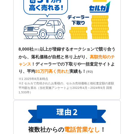
8,000社
以上が登録するオークションで競り合う
(※1)
から、落札価格が自然と吊り上がり、
高額売却のチ
ャンス
！
ディーラーでの下取りや一括査定サイトよ
り、平均
31万円高く売れた
実績も！
(※2)
※1 2025年8月末時点
※2 セルカで売却されたお客様の、セルカ売却価格と他社査定額の差額
平均額を算出（当社実施アンケートより2022年4月～2024年9月 回答
1,533件）
複数社からの
電話営業なし
！