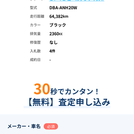
DBA-ANH20W
型式
64,382
走行距離
km
ブラック
カラー
2360
排気量
cc
なし
修復歴
4
入札数
件
-
成約日
30
秒でカンタン！
【無料】査定申し込み
メーカー・車名
必須