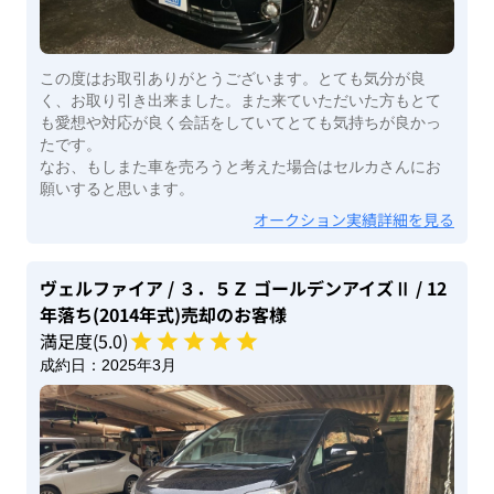
この度はお取引ありがとうございます。とても気分が良
く、お取り引き出来ました。また来ていただいた方もとて
も愛想や対応が良く会話をしていてとても気持ちが良かっ
たです。
なお、もしまた車を売ろうと考えた場合はセルカさんにお
願いすると思います。
オークション実績詳細を見る
ヴェルファイア
/ ３．５Ｚ ゴールデンアイズⅡ
/ 12
年落ち(2014年式)
売却のお客様
満足度(
5
.0)
成約日：
2025年3月