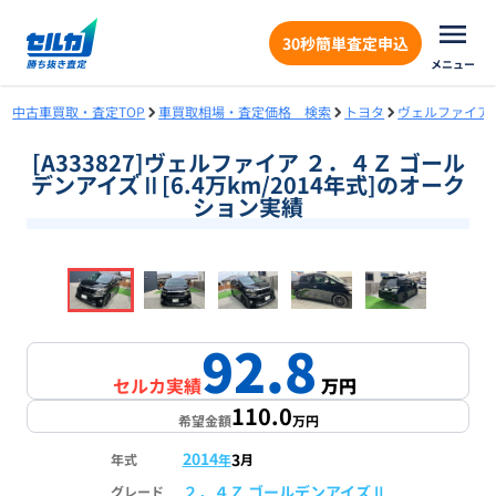
30秒簡単査定申込
メニュー
中古車買取・査定TOP
車買取相場・査定価格 検索
トヨタ
ヴェルファイア
[A333827]ヴェルファイア ２．４Ｚ ゴール
デンアイズⅡ[6.4万km/2014年式]のオーク
ション実績
❮
❯
1
/
17
92.8
セルカ実績
万円
110.0
希望金額
万円
2014
3
年式
年
月
２．４Ｚ ゴールデンアイズⅡ
グレード