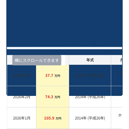
ヴェルファイア ２．４Ｚ ゴールデ
ンアイズⅡ/12年落ち(2014年式)のオ
ークションデータ一覧
査定時期
セルカ実績
年式
カラ
横にスクロールできます
ホワ
2026年3月
37.7
2014
年 (
平成26年
)
万円
系
ブラ
2026年2月
74.3
2014
年 (
平成26年
)
万円
系
ホワ
2026年1月
105.9
2014
年 (
平成26年
)
万円
系