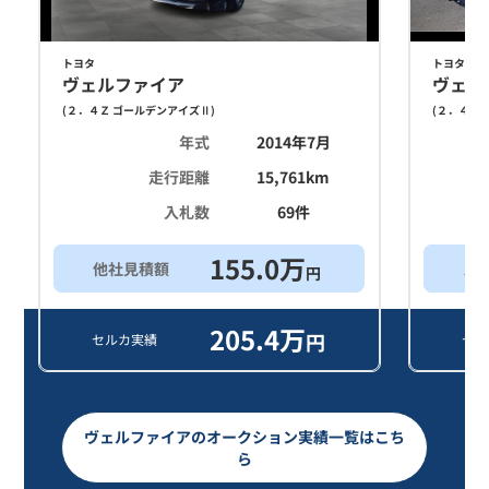
トヨタ
トヨタ
ヴェルファイア
ヴェル
(
２．４Ｚ ゴールデンアイズⅡ
)
(
２．４Ｚ 
年式
2014年7月
走行距離
15,761
km
入札数
69
件
155.0
万
他社見積額
ス
円
205.4
万
円
セルカ実績
セル
ヴェルファイアのオークション実績一覧はこち
ら