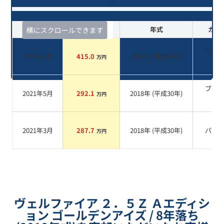
覧
査定時期
セルカ実績
年式
カラ
横にスクロールできます
ブラ
2022年6月
415.0
2018
年 (
平成30年
)
万円
系
ブラ
2021年5月
292.1
2018
年 (
平成30年
)
万円
系
2021年3月
287.7
2018
年 (
平成30年
)
パー
万円
ヴェルファイア ２．５Ｚ Ａエディシ
ョン ゴールデンアイズ / 8年落ち