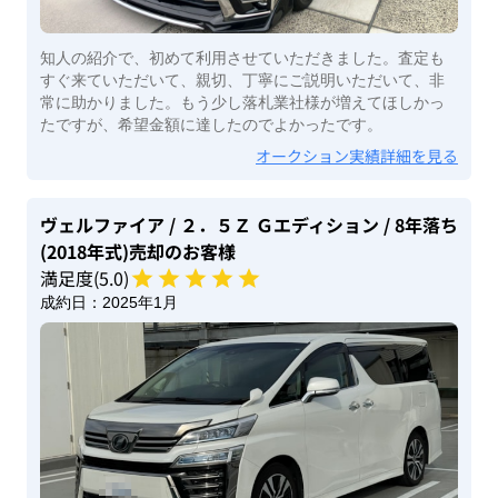
知人の紹介で、初めて利用させていただきました。査定も
すぐ来ていただいて、親切、丁寧にご説明いただいて、非
常に助かりました。もう少し落札業社様が増えてほしかっ
たですが、希望金額に達したのでよかったです。
オークション実績詳細を見る
ヴェルファイア
/ ２．５Ｚ Ｇエディション
/ 8年落ち
(2018年式)
売却のお客様
満足度(
5
.0)
成約日：
2025年1月