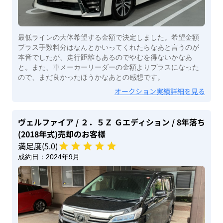
最低ラインの大体希望する金額で決定しました。希望金額
プラス手数料分はなんとかいってくれたらなあと言うのが
本音でしたが、走行距離もあるのでやむを得ないかなあ
と。また、車メーカーリーダーの金額よりプラスになった
ので、まだ良かったほうかなあとの感想です。
オークション実績詳細を見る
ヴェルファイア
/ ２．５Ｚ Ｇエディション
/ 8年落ち
(2018年式)
売却のお客様
満足度(
5
.0)
成約日：
2024年9月