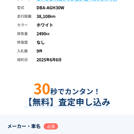
DBA-AGH30W
型式
38,108
走行距離
km
ホワイト
カラー
2490
排気量
cc
なし
修復歴
9
入札数
件
2025
6
6
成約日
年
月
日
30
秒でカンタン！
【無料】査定申し込み
メーカー・車名
必須