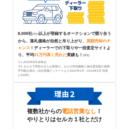
8,000社
以上が登録するオークションで競り合う
(※1)
から、落札価格が自然と吊り上がり、
高額売却のチ
ャンス
！
ディーラーでの下取りや一括査定サイトよ
り、平均
31万円高く売れた
実績も！
(※2)
※1 2025年8月末時点
※2 セルカで売却されたお客様の、セルカ売却価格と他社査定額の差額
平均額を算出（当社実施アンケートより2022年4月～2024年9月 回答
1,533件）
複数社からの
電話営業なし
！
やりとりはセルカ１社とだけ