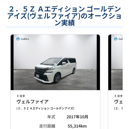
２．５Ｚ Ａエディション ゴールデン
アイズ(ヴェルファイア)のオークショ
ン実績
トヨタ
トヨタ
ヴェルファイア
ヴェル
(
２．５Ｚ Ａエディション ゴールデンアイズ
)
(
２．５Ｚ 
年式
2017年10月
走行距離
55,314
km