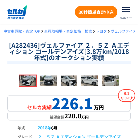
30秒簡単査定申込
メニュー
中古車買取・査定TOP
車買取相場・査定価格 検索
トヨタ
ヴェルファイア
[A282436]ヴェルファイア ２．５Ｚ Ａエデ
ィション ゴールデンアイズ[3.8万km/2018
年式]のオークション実績
❮
❯
1
/
18
6.1
226.1
万円
セルカ実績
万円
220.0
希望金額
万円
2018
6
年式
年
月
２．５Ｚ Ａエディション ゴールデンアイズ
グレード