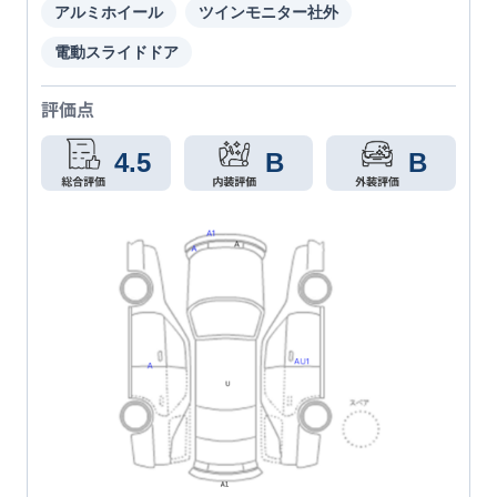
アルミホイール
ツインモニター社外
電動スライドドア
評価点
4.5
B
B