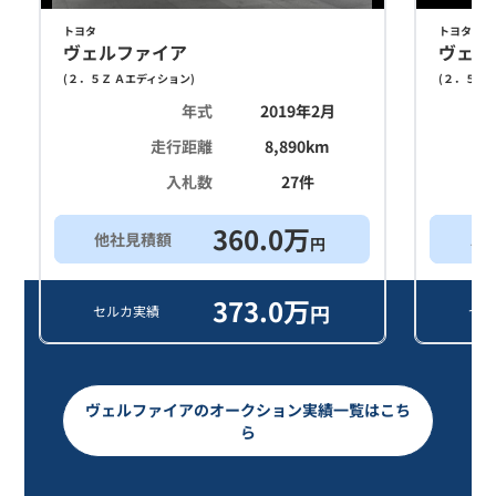
トヨタ
トヨタ
ヴェルファイア
ヴェル
(
２．５Ｚ Ａエディション
)
(
２．５Ｚ 
年式
2019年2月
走行距離
8,890
km
入札数
27
件
360.0
万
他社見積額
ス
円
373.0
万
円
セルカ実績
セル
ヴェルファイアのオークション実績一覧はこち
ら