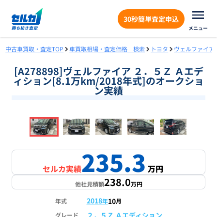
30秒簡単査定申込
メニュー
中古車買取・査定TOP
車買取相場・査定価格 検索
トヨタ
ヴェルファイア
[A278898]ヴェルファイア ２．５Ｚ Ａエデ
ィション[8.1万km/2018年式]のオークショ
ン実績
❮
❯
1
/
18
235.3
セルカ実績
万円
238.0
他社見積額
万円
2018
10
年式
年
月
２．５Ｚ Ａエディション
グレード