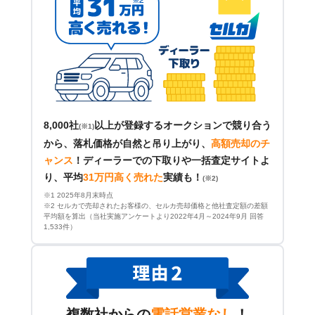
8,000社
以上が登録するオークションで競り合う
(※1)
から、落札価格が自然と吊り上がり、
高額売却のチ
ャンス
！
ディーラーでの下取りや一括査定サイトよ
り、平均
31万円高く売れた
実績も！
(※2)
※1 2025年8月末時点
※2 セルカで売却されたお客様の、セルカ売却価格と他社査定額の差額
平均額を算出（当社実施アンケートより2022年4月～2024年9月 回答
1,533件）
複数社からの
電話営業なし
！