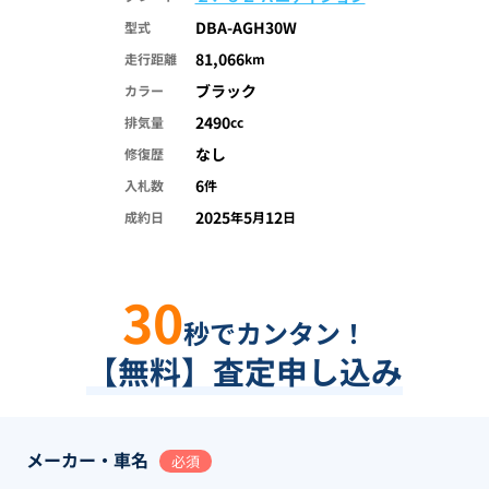
DBA-AGH30W
型式
81,066
走行距離
km
ブラック
カラー
2490
排気量
cc
なし
修復歴
6
入札数
件
2025
5
12
成約日
年
月
日
30
秒でカンタン！
【無料】査定申し込み
メーカー・車名
必須