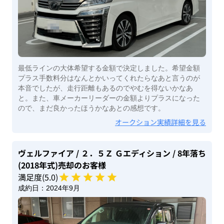
最低ラインの大体希望する金額で決定しました。希望金額
プラス手数料分はなんとかいってくれたらなあと言うのが
本音でしたが、走行距離もあるのでやむを得ないかなあ
と。また、車メーカーリーダーの金額よりプラスになった
ので、まだ良かったほうかなあとの感想です。
オークション実績詳細を見る
ヴェルファイア
/ ２．５Ｚ Ｇエディション
/ 8年落ち
(2018年式)
売却のお客様
満足度(
5
.0)
成約日：
2024年9月