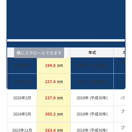
ヴェルファイア ２．５Ｚ Ａエディ
ション/8年落ち(2018年式)のオーク
ションデータ一覧
査定時期
セルカ実績
年式
カラ
横にスクロールできます
ホワ
2026年4月
194.8
2018
年 (
平成30年
)
万円
系
2026年3月
227.4
2018
年 (
平成30年
)
パー
万円
2026年2月
237.9
2018
年 (
平成30年
)
パー
万円
ブラ
2024年5月
305.3
2018
年 (
平成30年
)
万円
系
ブラ
2023年11月
283.4
2018
年 (
平成30年
)
万円