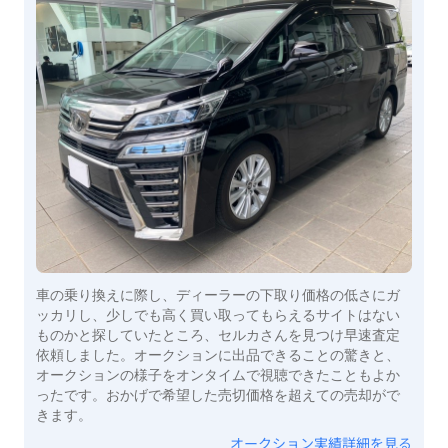
車の乗り換えに際し、ディーラーの下取り価格の低さにガ
ッカリし、少しでも高く買い取ってもらえるサイトはない
ものかと探していたところ、セルカさんを見つけ早速査定
依頼しました。オークションに出品できることの驚きと、
オークションの様子をオンタイムで視聴できたこともよか
ったです。おかげで希望した売切価格を超えての売却がで
きます。
オークション実績詳細を見る