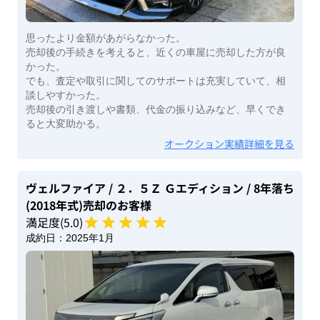
思ったより金額があがらなかった。
売却後の手続きを考えると、近くの車屋に売却した方が良
かった。
でも、査定や取引に関してのサポートは充実していて、相
談しやすかった。
売却後の引き渡しや書類、代金の振り込みなど、早くでき
ると大変助かる。
オークション実績詳細を見る
ヴェルファイア
/ ２．５Ｚ Ｇエディション
/ 8年落ち
(2018年式)
売却のお客様
満足度(
5
.0)
成約日：
2025年1月