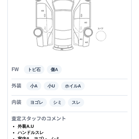
FW
トビ石
傷A
外装
小A
小U
ホイルA
内装
ヨゴレ
シミ
スレ
査定スタッフのコメント
外装A.U
ハンドルスレ
室内A、ヨゴレ、シミ