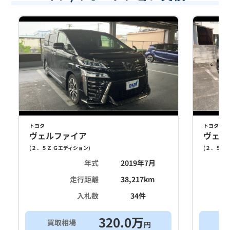
トヨタ
トヨタ
ヴェルファイア
ヴェル
(
２．５Ｚ Ｇエディション
)
(
２．５Ｚ 
年式
2019年7月
走行距離
38,217
km
入札数
34
件
320.0
万
買取相場
買
円