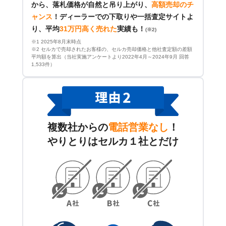
から、落札価格が自然と吊り上がり、
高額売却のチ
ャンス
！
ディーラーでの下取りや一括査定サイトよ
り、平均
31万円高く売れた
実績も！
(※2)
※1 2025年8月末時点
※2 セルカで売却されたお客様の、セルカ売却価格と他社査定額の差額
平均額を算出（当社実施アンケートより2022年4月～2024年9月 回答
1,533件）
複数社からの
電話営業なし
！
やりとりはセルカ１社とだけ