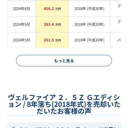
ブラ
2024年6月
406.2
2018
年 (
平成30年
)
万円
系
ブラ
2024年5月
383.4
2018
年 (
平成30年
)
万円
系
2024年5月
281.5
2018
年 (
平成30年
)
パー
万円
もっと見る
ヴェルファイア ２．５Ｚ Ｇエディシ
ョン / 8年落ち(2018年式)を売却いた
だいたお客様の声