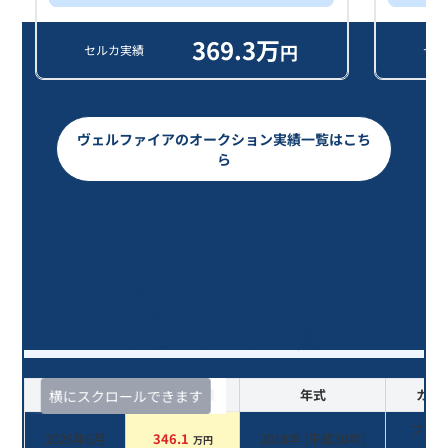
369.3
万
円
セルカ実績
セル
ヴェルファイアのオークション実績一覧はこち
ら
ヴェルファイア ２．５Ｚ Ｇエディ
ション/8年落ち(2018年式)のオーク
ションデータ一覧
査定時期
セルカ実績
年式
カラ
横にスクロールできます
ブラ
2026年6月
346.1
2018
年 (
平成30年
)
万円