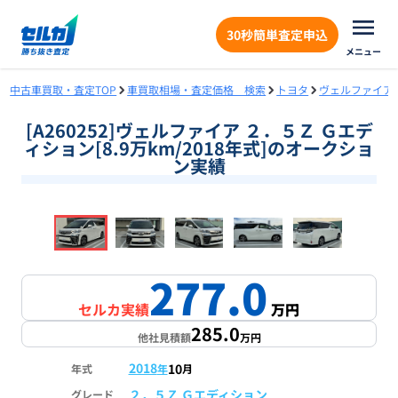
30秒簡単査定申込
メニュー
中古車買取・査定TOP
車買取相場・査定価格 検索
トヨタ
ヴェルファイア
[A260252]ヴェルファイア ２．５Ｚ Ｇエデ
ィション[8.9万km/2018年式]のオークショ
ン実績
❮
❯
1
/
19
277.0
セルカ実績
万円
285.0
他社見積額
万円
2018
10
年式
年
月
２．５Ｚ Ｇエディション
グレード