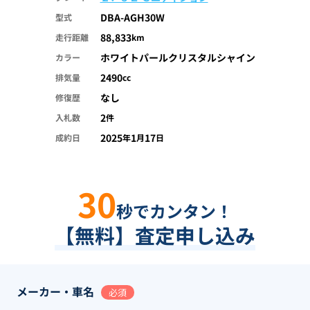
DBA-AGH30W
型式
88,833
走行距離
km
ホワイトパールクリスタルシャイン
カラー
2490
排気量
cc
なし
修復歴
2
入札数
件
2025
1
17
成約日
年
月
日
30
秒でカンタン！
【無料】査定申し込み
メーカー・車名
必須