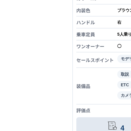
内装色
ブラウ
ハンドル
右
乗車定員
5
人乗
ワンオーナー
◯
セールスポイント
モデ
取説
装備品
ETC
カメ
評価点
4