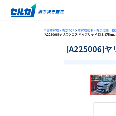
中古車買取・査定TOP
車買取相場・査定価格 検
[A225006]ヤリスクロス ハイブリッドＺ[3.1万k
[A225006
❮