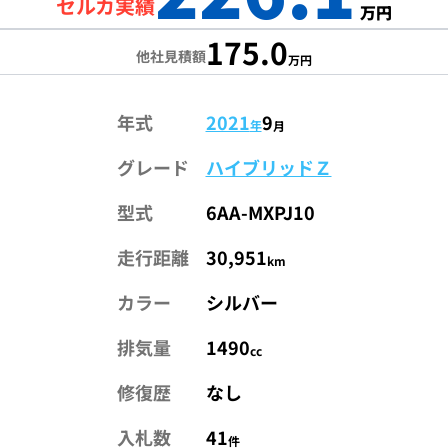
セルカ実績
万円
175.0
他社見積額
万円
年式
2021
9
年
月
グレード
ハイブリッドＺ
型式
6AA-MXPJ10
走行距離
30,951
km
カラー
シルバー
排気量
1490
cc
修復歴
なし
入札数
41
件