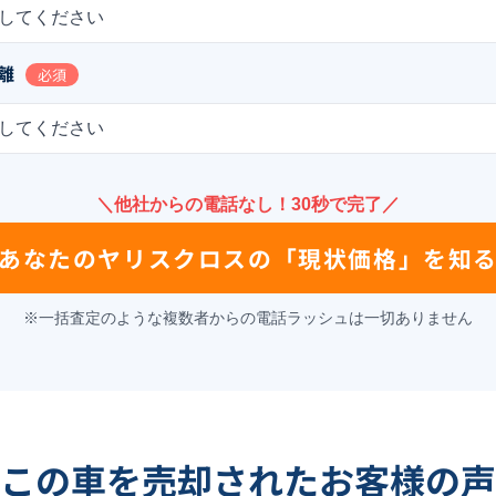
してください
離
必須
してください
＼他社からの電話なし！30秒で完了／
あなたの
ヤリスクロス
の
「現状価格」を知
※一括査定のような複数者からの電話ラッシュは一切ありません
この車を売却されたお客様の声