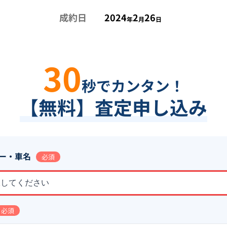
成約日
2024
2
26
年
月
日
30
秒でカンタン！
【無料】査定申し込み
ー・車名
必須
択してください
必須