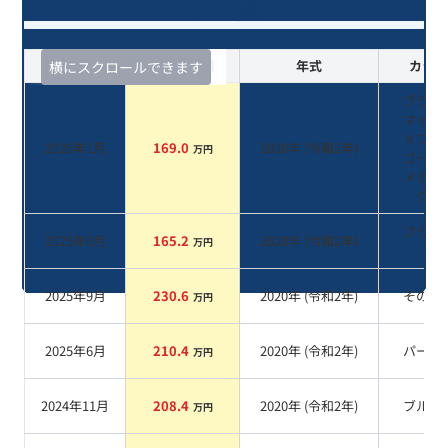
タ一覧
査定時期
セルカ実績
年式
カラー
横にスクロールできます
ブラッ
マイカ
×ブラ
2026年1月
169.0
2020
年 (
令和2年
)
万円
ゴール
メタリ
ク
系
ブラッ
2025年9月
165.2
2020
年 (
令和2年
)
万円
系
2025年9月
230.6
2020
年 (
令和2年
)
その他
万円
2025年6月
210.4
2020
年 (
令和2年
)
パール
万円
2024年11月
208.4
2020
年 (
令和2年
)
ブルー
万円