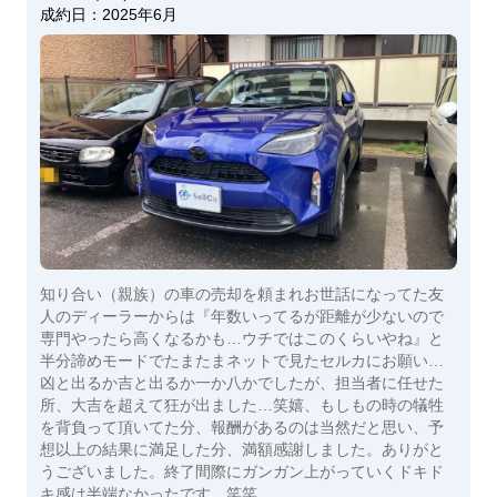
成約日：
2025年6月
知り合い（親族）の車の売却を頼まれお世話になってた友
人のディーラーからは『年数いってるが距離が少ないので
専門やったら高くなるかも…ウチではこのくらいやね』と
半分諦めモードでたまたまネットで見たセルカにお願い…
凶と出るか吉と出るか一か八かでしたが、担当者に任せた
所、大吉を超えて狂が出ました…笑嬉、もしもの時の犠牲
を背負って頂いてた分、報酬があるのは当然だと思い、予
想以上の結果に満足した分、満額感謝しました。ありがと
うございました。終了間際にガンガン上がっていくドキド
キ感は半端なかったです。笑笑