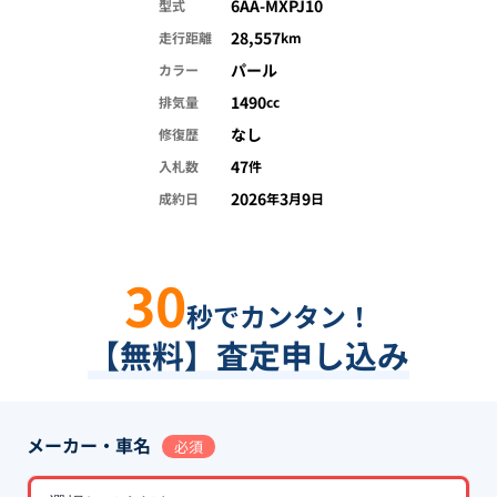
6AA-MXPJ10
型式
28,557
走行距離
km
パール
カラー
1490
排気量
cc
なし
修復歴
47
入札数
件
2026
3
9
成約日
年
月
日
30
秒でカンタン！
【無料】査定申し込み
メーカー・車名
必須