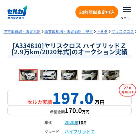
30秒簡単査定申込
メニュー
中古車買取・査定TOP
車買取相場・査定価格 検索
トヨタ
ヤリスクロス
[A334810]ヤリスクロス ハイブリッドＺ
[2.9万km/2020年式]のオークション実績
❮
❯
1
/
18
27.0
197.0
万円
セルカ実績
万円
170.0
希望金額
万円
2020
10
年式
年
月
ハイブリッドＺ
グレード