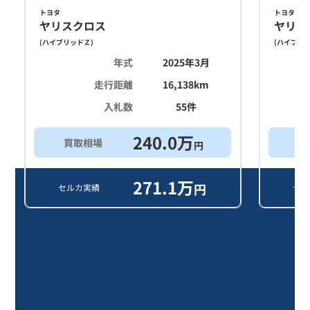
トヨタ
トヨタ
ヤリスクロス
ヤリス
(
ハイブリッドＺ
)
(
ハイブリ
年式
2025年3月
走行距離
16,138
km
入札数
55
件
240.0
万
買取相場
買
円
271.1
万
円
セルカ実績
セル
ヤリスクロス ハイブリッドＺ/6年
落ち(2020年式)のオークションデー