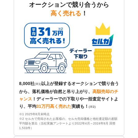
オークションで競り合うから
高く売れる
！
8,000社
以上が登録するオークションで競り合う
(※1)
から、落札価格が自然と吊り上がり、
高額売却のチ
ャンス
！
ディーラーでの下取りや一括査定サイトよ
り、平均
31万円高く売れた
実績も！
(※2)
※1 2025年8月末時点
※2 セルカで売却されたお客様の、セルカ売却価格と他社査定額の差額
平均額を算出（当社実施アンケートより2022年4月～2024年9月 回答
1,533件）