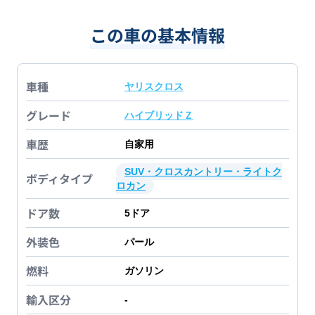
この車の基本情報
車種
ヤリスクロス
グレード
ハイブリッドＺ
車歴
自家用
SUV・クロスカントリー・ライトク
ボディタイプ
ロカン
ドア数
5
ドア
外装色
パール
燃料
ガソリン
輸入区分
-