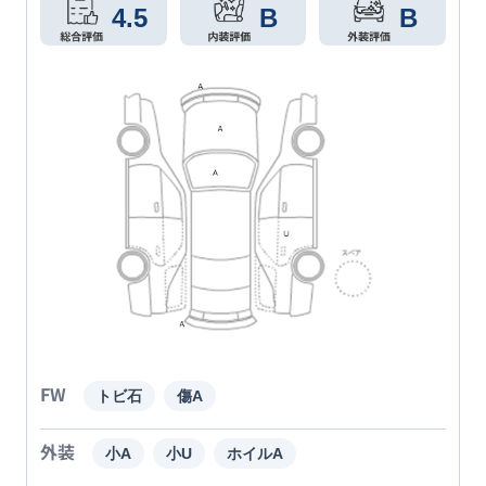
4.5
B
B
FW
トビ石
傷A
外装
小A
小U
ホイルA