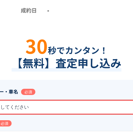
成約日
-
30
秒でカンタン！
【無料】査定申し込み
ー・車名
必須
択してください
必須