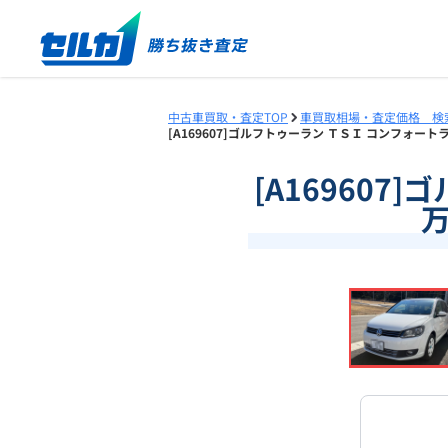
中古車買取・査定TOP
車買取相場・査定価格 検
[A169607]ゴルフトゥーラン ＴＳＩ コンフォートラ
[A169607
万
❮