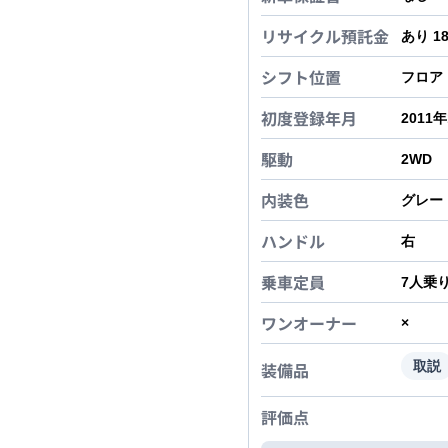
リサイクル預託金
あり 1
シフト位置
フロア
初度登録年月
2011
駆動
2WD
内装色
グレー
ハンドル
右
乗車定員
7
人乗
ワンオーナー
×
装備品
取説
評価点