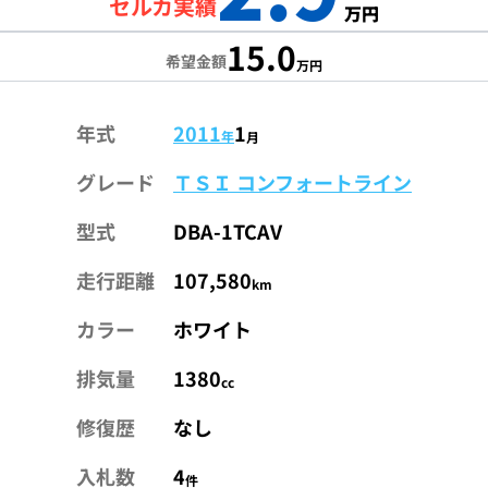
セルカ実績
万円
15.0
希望金額
万円
年式
2011
1
年
月
グレード
ＴＳＩ コンフォートライン
型式
DBA-1TCAV
走行距離
107,580
km
カラー
ホワイト
排気量
1380
cc
修復歴
なし
入札数
4
件