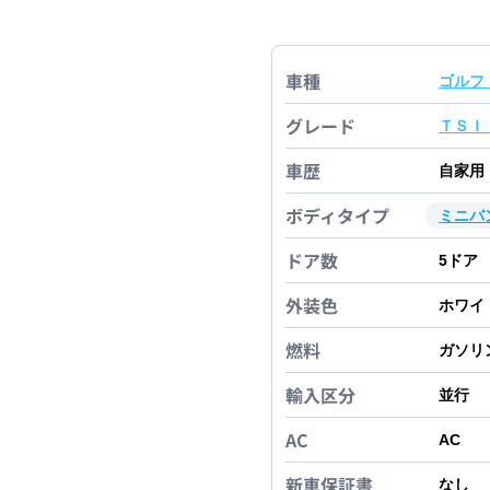
車種
ゴルフ
グレード
ＴＳＩ
車歴
自家用
ボディタイプ
ミニバ
ドア数
5
ドア
外装色
ホワイ
燃料
ガソリ
輸入区分
並行
AC
AC
新車保証書
なし