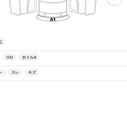
石
小U
ホイルA
レ
スレ
キズ