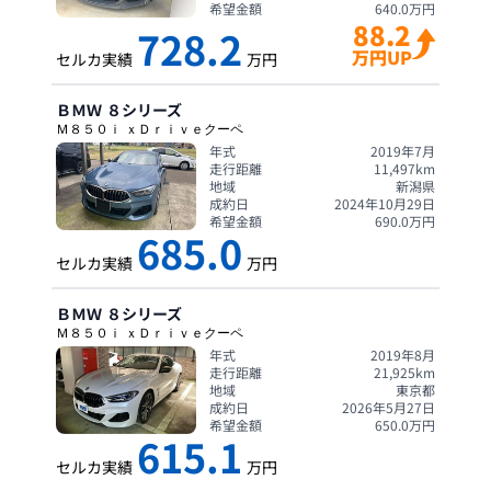
希望金額
640.0
万円
88.2
728.2
万円UP
セルカ実績
万円
ＢＭＷ
８シリーズ
Ｍ８５０ｉ ｘＤｒｉｖｅクーペ
年式
2019年7月
走行距離
11,497
km
地域
新潟県
成約日
2024年10月29日
希望金額
690.0
万円
685.0
セルカ実績
万円
ＢＭＷ
８シリーズ
Ｍ８５０ｉ ｘＤｒｉｖｅクーペ
年式
2019年8月
走行距離
21,925
km
地域
東京都
成約日
2026年5月27日
希望金額
650.0
万円
615.1
セルカ実績
万円