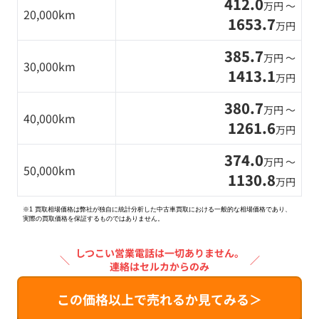
412.0
万円 〜
20,000km
1653.7
万円
385.7
万円 〜
30,000km
1413.1
万円
380.7
万円 〜
40,000km
1261.6
万円
374.0
万円 〜
50,000km
1130.8
万円
※1 買取相場価格は弊社が独自に統計分析した中古車買取における一般的な相場価格であり、
実際の買取価格を保証するものではありません。
しつこい営業電話は一切ありません。
＼
／
連絡はセルカからのみ
この価格以上で売れるか見てみる＞