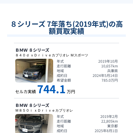
８シリーズ 7年落ち(2019年式)の高
額買取実績
ＢＭＷ
８シリーズ
８４０ｄ ｘＤｒｉｖｅカブリオレ Ｍスポーツ
年式
2019年10月
走行距離
10,657
km
地域
兵庫県
成約日
2024年5月14日
希望金額
785.0
万円
744.1
セルカ実績
万円
ＢＭＷ
８シリーズ
Ｍ８５０ｉ ｘＤｒｉｖｅカブリオレ
年式
2019年2月
走行距離
22,805
km
地域
東京都
成約日
2025年8月1日