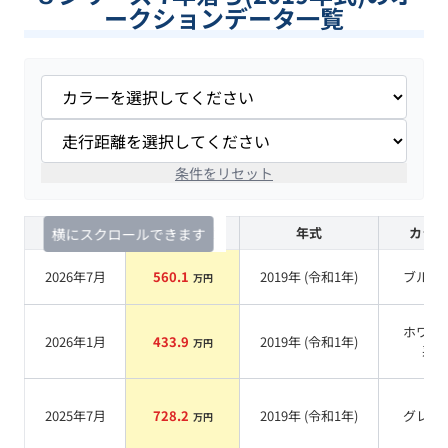
ークションデータ一覧
条件をリセット
査定時期
セルカ実績
年式
カラー
横にスクロールできます
2026年7月
560.1
2019
年 (
令和1年
)
ブルー
万円
ホワイ
2026年1月
433.9
2019
年 (
令和1年
)
万円
系
2025年7月
728.2
2019
年 (
令和1年
)
グレー
万円