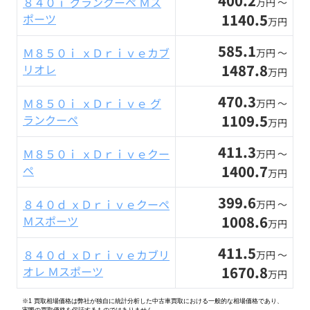
400.2
８４０ｉ グランクーペ Ｍス
万円 〜
1140.5
ポーツ
万円
585.1
Ｍ８５０ｉ ｘＤｒｉｖｅカブ
万円 〜
1487.8
リオレ
万円
470.3
Ｍ８５０ｉ ｘＤｒｉｖｅ グ
万円 〜
1109.5
ランクーペ
万円
411.3
Ｍ８５０ｉ ｘＤｒｉｖｅクー
万円 〜
1400.7
ペ
万円
399.6
８４０ｄ ｘＤｒｉｖｅクーペ
万円 〜
1008.6
Ｍスポーツ
万円
411.5
８４０ｄ ｘＤｒｉｖｅカブリ
万円 〜
1670.8
オレ Ｍスポーツ
万円
※1 買取相場価格は弊社が独自に統計分析した中古車買取における一般的な相場価格であり、