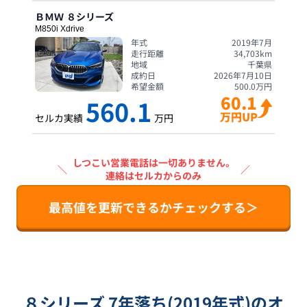
ＢＭＷ
８シリーズ
M850i Xdrive
年式
2019年7月
走行距離
34,703
km
地域
千葉県
成約日
2026年7月10日
希望金額
500.0
万円
60.1
560.1
万円UP
セルカ実績
万円
しつこい営業電話は一切ありません。
＼
／
連絡はセルカからのみ
最高値を更新できるかチェックする＞
８シリーズ 7年落ち(2019年式)のオ