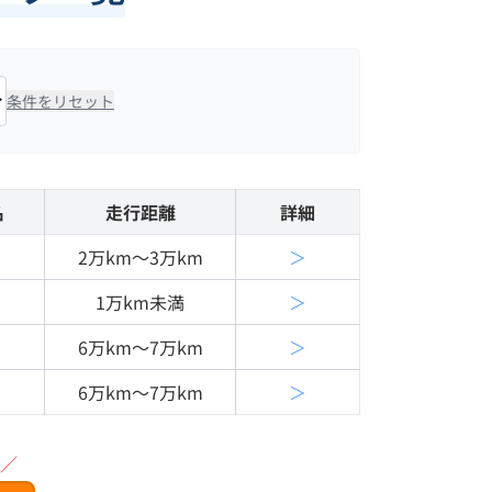
条件をリセット
名
走行距離
詳細
2万km〜3万km
＞
1万km未満
＞
6万km〜7万km
＞
6万km〜7万km
＞
／