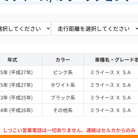
年式
カラー
車種名・グレード
15
年 (
平成27年
)
ピンク
系
ミライース
Ｘ ＳＡ
15
年 (
平成27年
)
ホワイト
系
ミライース
Ｘ ＳＡ
13
年 (
平成25年
)
ブラック
系
ミライース
Ｘ ＳＡ
14
年 (
平成26年
)
その他
系
ミライース
Ｘ ＳＡ
＼
しつこい営業電話は一切ありません。
連絡はセルカからのみ