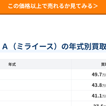
この価格以上で売れるか見てみる＞
ＳＡ（ミライース）の年式別買
年式
買
49.7
万
43.8
万
41.1
万