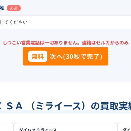
離
必須
してください
＼
しつこい営業電話は一切ありません。
連絡はセルカからのみ
無料
次へ(30秒で完了)
Ｘ ＳＡ （ミライース）の買取実
ダイハツ
ミライース
ダイ