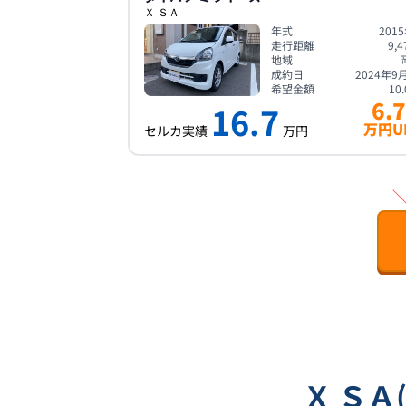
Ｘ ＳＡ
年式
201
走行距離
9,4
地域
成約日
2024年9
希望金額
10.
6.7
16.7
万円U
セルカ実績
万円
Ｘ ＳＡ