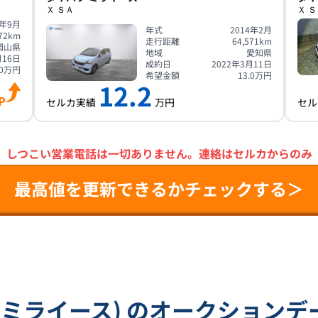
Ｘ ＳＡ
Ｘ 
5年9月
年式
2014年2月
72
km
走行距離
64,571
km
岡山県
地域
愛知県
月16日
成約日
2022年3月11日
0
万円
希望金額
13.0
万円
12.2
P
セルカ実績
万円
セル
＼
しつこい営業電話は一切ありません。
連絡はセルカからのみ
最高値を更新できるかチェックする＞
(ミライース) のオークション