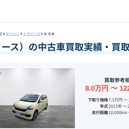
索
ダイハツ
ミライース
Ｘ ＳＡ
イース）の中古車買取実績・買
買取参考
8.0万円 〜 12
下取り価格
7.3万円 〜 
年式
2013年 〜 
走行距離
10,000km