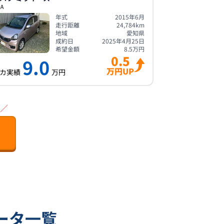
ＳＡ
年式
2015年6月
走行距離
24,784
km
地域
愛知県
成約日
2025年4月25日
希望金額
8.5
万円
0.5
9.0
万円UP
カ実績
万円
／
データ一覧