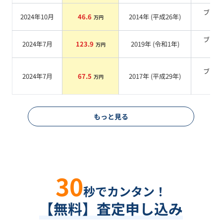
ブラ
2024年10月
46.6
2014
年 (
平成26年
)
万円
系
ブラ
2024年7月
123.9
2019
年 (
令和1年
)
万円
系
ブラ
2024年7月
67.5
2017
年 (
平成29年
)
万円
系
もっと見る
30
秒でカンタン！
【無料】査定申し込み