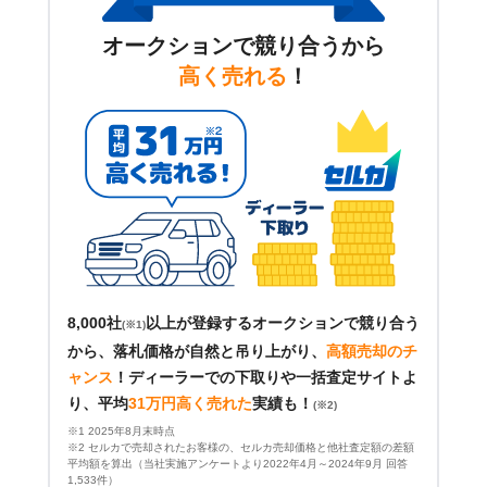
オークションで競り合うから
高く売れる
！
8,000社
以上が登録するオークションで競り合う
(※1)
から、落札価格が自然と吊り上がり、
高額売却のチ
ャンス
！
ディーラーでの下取りや一括査定サイトよ
り、平均
31万円高く売れた
実績も！
(※2)
※1 2025年8月末時点
※2 セルカで売却されたお客様の、セルカ売却価格と他社査定額の差額
平均額を算出（当社実施アンケートより2022年4月～2024年9月 回答
1,533件）