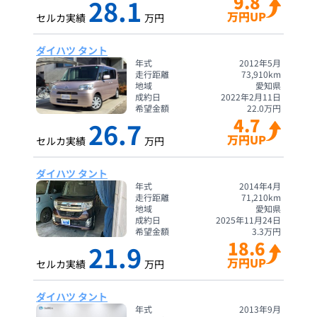
9.8
28.1
万円UP
セルカ実績
万円
ダイハツ タント
年式
2012年5月
走行距離
73,910
km
地域
愛知県
成約日
2022年2月11日
希望金額
22.0
万円
4.7
26.7
万円UP
セルカ実績
万円
ダイハツ タント
年式
2014年4月
走行距離
71,210
km
地域
愛知県
成約日
2025年11月24日
希望金額
3.3
万円
18.6
21.9
万円UP
セルカ実績
万円
ダイハツ タント
年式
2013年9月