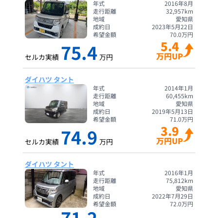
年式
2016年8月
走行距離
32,957
km
地域
愛知県
成約日
2023年5月22日
希望金額
70.0
万円
5.4
75.4
万円UP
セルカ実績
万円
ダイハツ タント
年式
2014年1月
走行距離
60,455
km
地域
愛知県
成約日
2019年5月13日
希望金額
71.0
万円
3.9
74.9
万円UP
セルカ実績
万円
ダイハツ タント
年式
2016年1月
走行距離
75,812
km
地域
愛知県
成約日
2022年7月29日
希望金額
72.0
万円
71.2