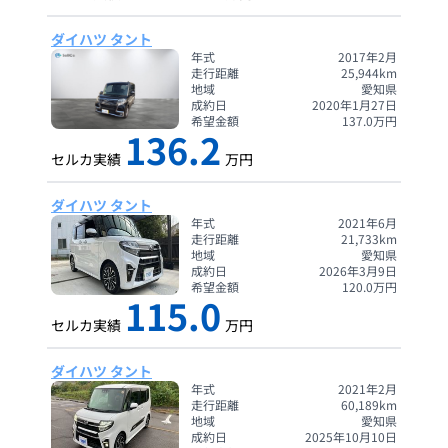
ダイハツ タント
年式
2017年2月
走行距離
25,944
km
地域
愛知県
成約日
2020年1月27日
希望金額
137.0
万円
136.2
セルカ実績
万円
ダイハツ タント
年式
2021年6月
走行距離
21,733
km
地域
愛知県
成約日
2026年3月9日
希望金額
120.0
万円
115.0
セルカ実績
万円
ダイハツ タント
年式
2021年2月
走行距離
60,189
km
地域
愛知県
成約日
2025年10月10日