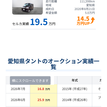
走行距離
111,598
km
地域
愛知県
成約日
2020年8月21日
希望金額
5.0
万円
14.5
19.5
万円UP
セルカ実績
万円
愛知県タントのオークション実績一
覧
査定時期
セルカ実績
年式
カラ
横にスクロールできます
2026年7月
16.8
2015
年 (
平成27年
)
その
万円
ブラ
2026年6月
25.9
2014
年 (
平成26年
)
万円
系