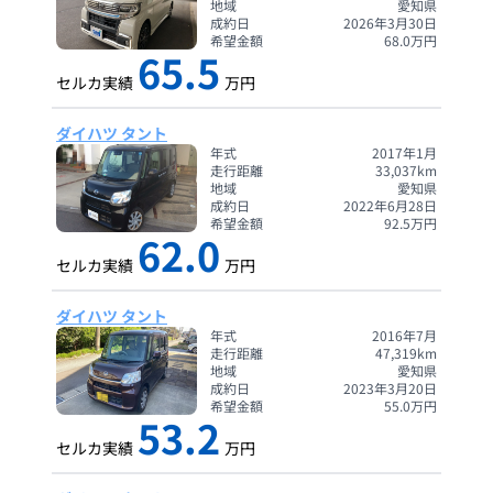
地域
愛知県
成約日
2026年3月30日
希望金額
68.0
万円
65.5
セルカ実績
万円
ダイハツ タント
年式
2017年1月
走行距離
33,037
km
地域
愛知県
成約日
2022年6月28日
希望金額
92.5
万円
62.0
セルカ実績
万円
ダイハツ タント
年式
2016年7月
走行距離
47,319
km
地域
愛知県
成約日
2023年3月20日
希望金額
55.0
万円
53.2
セルカ実績
万円