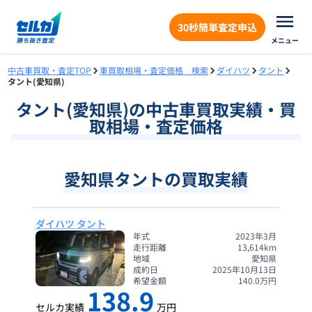
30秒簡単査定申込
メニュー
中古車買取・査定TOP
車買取相場・査定価格 検索
ダイハツ
タント
タント(愛知県)
タント
(
愛知県
)の中古車買取実績・買
取相場・査定価格
愛知県タントの買取実績
ダイハツ タント
年式
2023年3月
走行距離
13,614
km
地域
愛知県
成約日
2025年10月13日
希望金額
140.0
万円
138.9
セルカ実績
万円