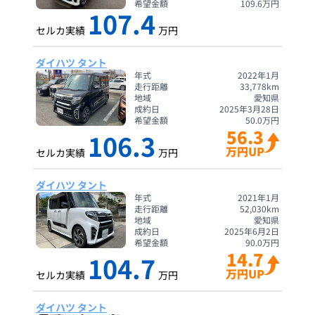
希望金額
109.6
万円
107.4
セルカ実績
万円
ダイハツ タント
年式
2022年1月
走行距離
33,778
km
地域
愛知県
成約日
2025年3月28日
希望金額
50.0
万円
56.3
106.3
万円UP
セルカ実績
万円
ダイハツ タント
年式
2021年1月
走行距離
52,030
km
地域
愛知県
成約日
2025年6月2日
希望金額
90.0
万円
14.7
104.7
万円UP
セルカ実績
万円
ダイハツ タント