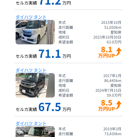
セルカ実績
万円
ダイハツ タント
年式
2015年10月
走行距離
51,050
km
地域
愛知県
成約日
2023年10月30日
希望金額
63.0
万円
8.1
71.1
万円UP
セルカ実績
万円
ダイハツ タント
年式
2017年1月
走行距離
86,445
km
地域
愛知県
成約日
2024年7月15日
希望金額
59.0
万円
8.5
67.5
万円UP
セルカ実績
万円
ダイハツ タント
年式
2019年3月
走行距離
73,430
km