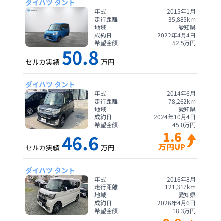
ダイハツ タント
年式
2015年1月
走行距離
35,885
km
地域
愛知県
成約日
2022年4月4日
希望金額
52.5
万円
50.8
セルカ実績
万円
ダイハツ タント
年式
2014年6月
走行距離
78,262
km
地域
愛知県
成約日
2024年10月4日
希望金額
45.0
万円
1.6
46.6
万円UP
セルカ実績
万円
ダイハツ タント
年式
2016年8月
走行距離
121,317
km
地域
愛知県
成約日
2026年4月6日
希望金額
18.3
万円