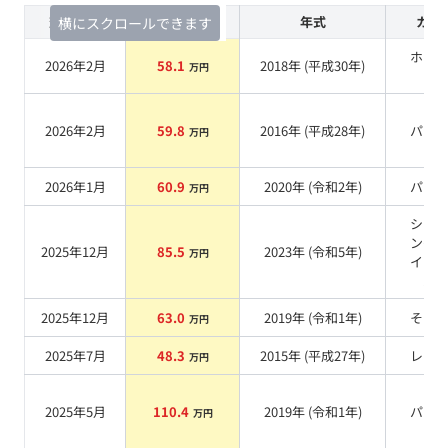
査定時期
セルカ実績
年式
カラ
横にスクロールできます
ホワ
2026年2月
58.1
2018
年 (
平成30年
)
万円
系
2026年2月
59.8
2016
年 (
平成28年
)
パー
万円
2026年1月
60.9
2020
年 (
令和2年
)
パー
万円
シャ
ング
2025年12月
85.5
2023
年 (
令和5年
)
万円
イト
ル
2025年12月
63.0
2019
年 (
令和1年
)
その
万円
2025年7月
48.3
2015
年 (
平成27年
)
レッ
万円
2025年5月
110.4
2019
年 (
令和1年
)
パー
万円