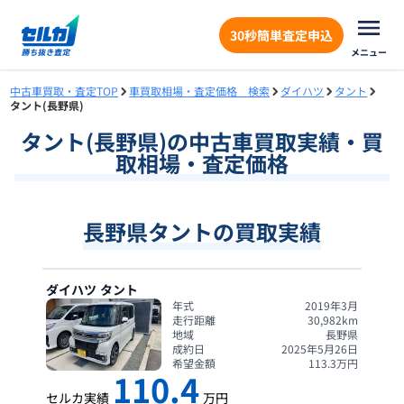
30秒簡単査定申込
メニュー
中古車買取・査定TOP
車買取相場・査定価格 検索
ダイハツ
タント
タント(長野県)
タント
(
長野県
)の中古車買取実績・買
取相場・査定価格
長野県タントの買取実績
ダイハツ
タント
年式
2019年3月
走行距離
30,982
km
地域
長野県
成約日
2025年5月26日
希望金額
113.3
万円
110.4
セルカ実績
万円