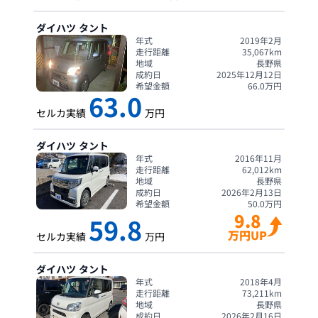
ダイハツ
タント
年式
2019年2月
走行距離
35,067
km
地域
長野県
成約日
2025年12月12日
希望金額
66.0
万円
63.0
セルカ実績
万円
ダイハツ
タント
年式
2016年11月
走行距離
62,012
km
地域
長野県
成約日
2026年2月13日
希望金額
50.0
万円
9.8
59.8
万円UP
セルカ実績
万円
ダイハツ
タント
年式
2018年4月
走行距離
73,211
km
地域
長野県
成約日
2026年2月16日