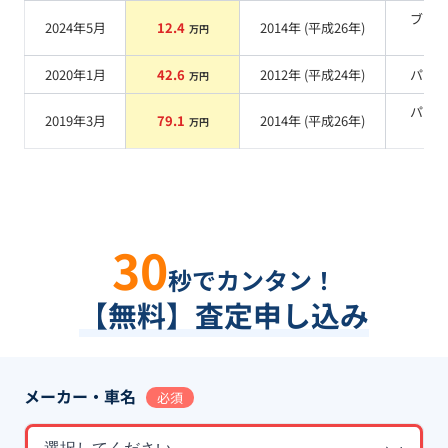
ブラ
2024年5月
12.4
2014
年 (
平成26年
)
万円
系
2020年1月
42.6
2012
年 (
平成24年
)
パー
万円
パー
2019年3月
79.1
2014
年 (
平成26年
)
万円
系
30
秒でカンタン！
【無料】査定申し込み
メーカー・車名
必須