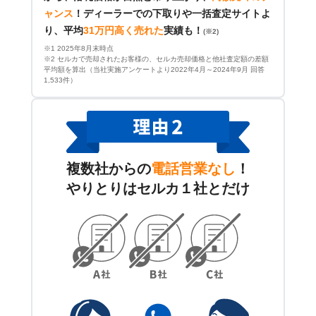
ャンス
！
ディーラーでの下取りや一括査定サイトよ
り、平均
31万円高く売れた
実績も！
(※2)
※1 2025年8月末時点
※2 セルカで売却されたお客様の、セルカ売却価格と他社査定額の差額
平均額を算出（当社実施アンケートより2022年4月～2024年9月 回答
1,533件）
複数社からの
電話営業なし
！
やりとりはセルカ１社とだけ