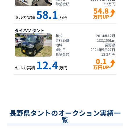
希望金額
3.3
万円
54.8
58.1
万円UP
セルカ実績
万円
ダイハツ
タント
年式
2014年12月
走行距離
133,155
km
地域
長野県
成約日
2024年5月27日
希望金額
12.3
万円
0.1
12.4
万円UP
セルカ実績
万円
長野県タントのオークション実績一
覧