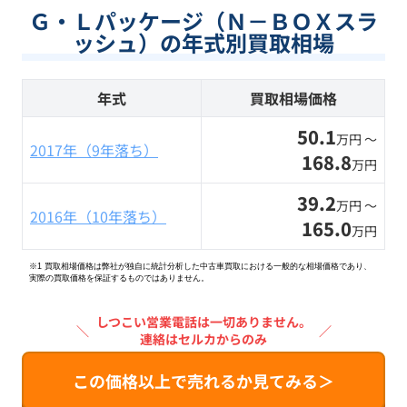
Ｇ・Ｌパッケージ（Ｎ－ＢＯＸスラ
ッシュ）の年式別買取相場
年式
買取相場価格
50.1
万円 〜
2017年（9年落ち）
168.8
万円
39.2
万円 〜
2016年（10年落ち）
165.0
万円
※1 買取相場価格は弊社が独自に統計分析した中古車買取における一般的な相場価格であり、
実際の買取価格を保証するものではありません。
しつこい営業電話は一切ありません。
＼
／
連絡はセルカからのみ
この価格以上で売れるか見てみる＞