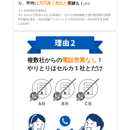
り、平均
31万円高く売れた
実績も！
(※2)
※1 2025年8月末時点
※2 セルカで売却されたお客様の、セルカ売却価格と他社査定額の差額
平均額を算出（当社実施アンケートより2022年4月～2024年9月 回答
1,533件）
複数社からの
電話営業なし
！
やりとりはセルカ１社とだけ