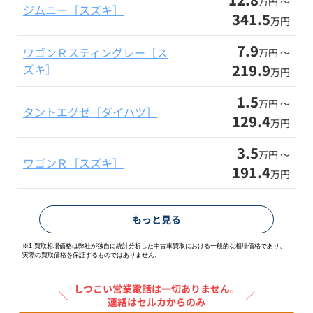
万円 〜
ジムニー［スズキ］
341.5
万円
7.9
ワゴンＲスティングレー［ス
万円 〜
219.9
ズキ］
万円
1.5
万円 〜
タントエグゼ［ダイハツ］
129.4
万円
3.5
万円 〜
ワゴンＲ［スズキ］
191.4
万円
もっと見る
※1 買取相場価格は弊社が独自に統計分析した中古車買取における一般的な相場価格であり、
実際の買取価格を保証するものではありません。
しつこい営業電話は一切ありません。
＼
／
連絡はセルカからのみ