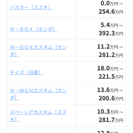
0.0
万円 〜
ハスラー［スズキ］
254.6
万円
5.4
万円 〜
Ｎ－ＢＯＸ［ホンダ］
392.3
万円
11.2
Ｎ－ＢＯＸカスタム［ホン
万円 〜
281.2
ダ］
万円
18.0
万円 〜
デイズ［日産］
221.5
万円
13.6
Ｎ－ＷＧＮカスタム［ホン
万円 〜
200.6
ダ］
万円
10.3
スペーシアカスタム［スズ
万円 〜
281.7
キ］
万円
12.8