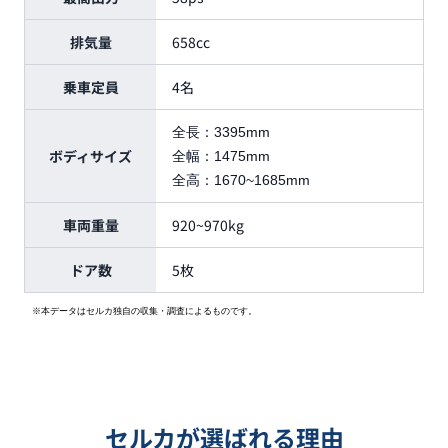
排気量
658cc
乗車定員
4名
全長：
3395mm
ボディサイズ
全幅：
1475mm
全高：
1670~1685mm
車両重量
920~970kg
ドア数
5枚
※本データはセルカ独自の収集・調査によるものです。
セルカが選ばれる理由