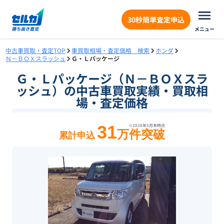
30秒簡単査定申込
メニュー
中古車買取・査定TOP
車買取相場・査定価格 検索
ホンダ
Ｎ－ＢＯＸスラッシュ
Ｇ・Ｌパッケージ
Ｇ・Ｌパッケージ（Ｎ－ＢＯＸスラ
ッシュ）の中古車買取実績・買取相
場・査定価格
31
※
2026年5月末
時点
万件突破
累計申込