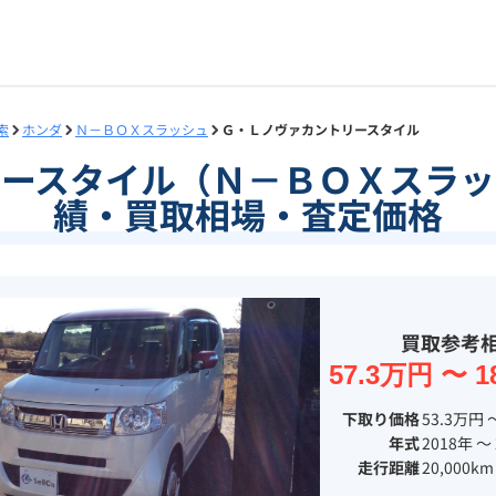
索
ホンダ
Ｎ－ＢＯＸスラッシュ
Ｇ・Ｌノヴァカントリースタイル
リースタイル（Ｎ－ＢＯＸスラッ
績・買取相場・査定価格
買取参考
57.3万円 〜 1
下取り価格
53.3万円 
年式
2018年 〜
走行距離
20,000km