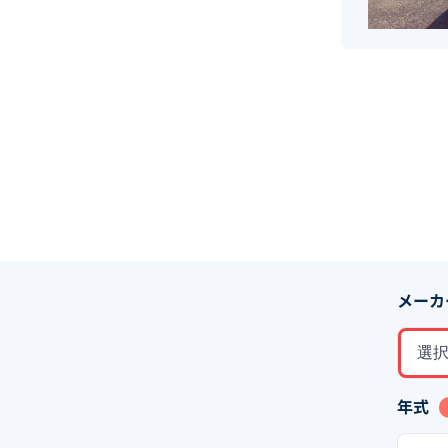
メーカ
選
年式