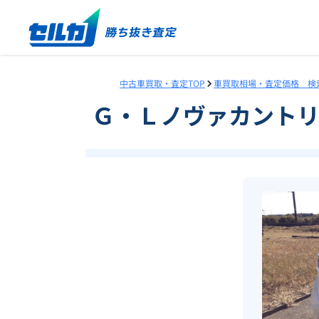
中古車買取・査定TOP
車買取相場・査定価格 検
Ｇ・Ｌノヴァカント