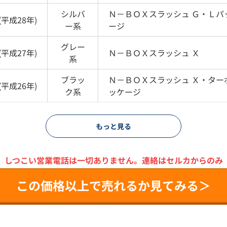
シルバ
Ｎ－ＢＯＸスラッシュ
Ｇ・Ｌパ
(
平成28年
)
ー
系
ージ
グレー
(
平成27年
)
Ｎ－ＢＯＸスラッシュ
Ｘ
系
ブラッ
Ｎ－ＢＯＸスラッシュ
Ｘ・ター
(
平成26年
)
ク
系
ッケージ
もっと見る
＼
しつこい営業電話は一切ありません。
連絡はセルカからのみ
この価格以上で売れるか見てみる＞