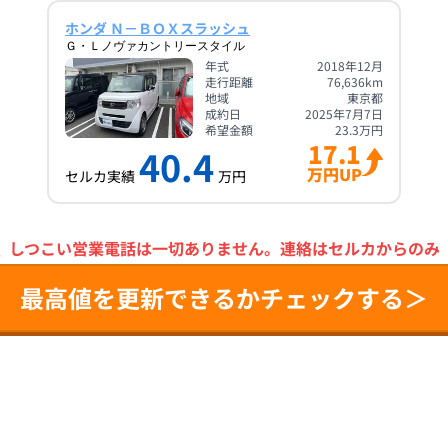
ホンダ Ｎ－ＢＯＸスラッシュ
Ｇ・Ｌノヴァカントリースタイル
年式
2018年12月
走行距離
76,636
km
地域
東京都
成約日
2025年7月7日
希望金額
23.3
万円
17.1
40.4
万円UP
セルカ実績
万円
＼
しつこい営業電話は一切ありません。
連絡はセルカからのみ
最高値を更新できるかチェックする＞