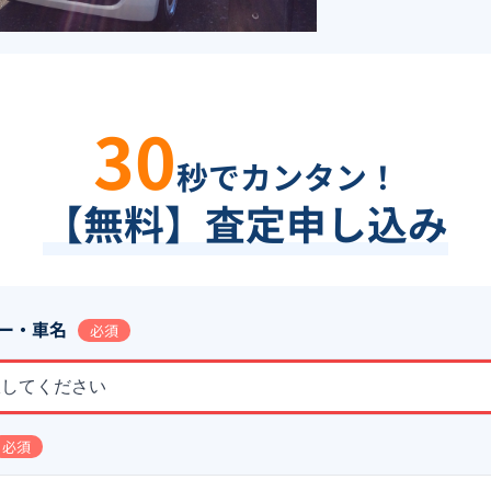
30
秒でカンタン！
【無料】査定申し込み
ー・車名
必須
択してください
必須