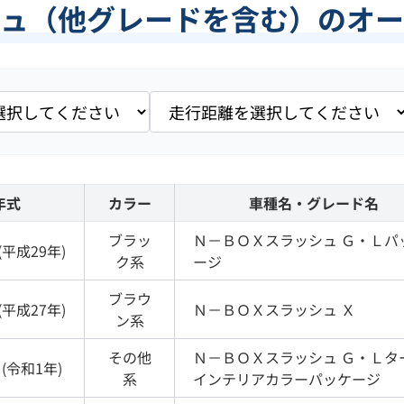
ュ（他グレードを含む）のオー
年式
カラー
車種名・グレード名
ブラッ
Ｎ－ＢＯＸスラッシュ
Ｇ・Ｌパ
(
平成29年
)
ク
系
ージ
ブラウ
(
平成27年
)
Ｎ－ＢＯＸスラッシュ
Ｘ
ン
系
その他
Ｎ－ＢＯＸスラッシュ
Ｇ・Ｌタ
(
令和1年
)
系
インテリアカラーパッケージ