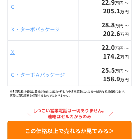
22.9
万円 〜
Ｇ
205.1
万円
28.8
万円 〜
Ｘ・ターボパッケージ
202.6
万円
22.0
万円 〜
Ｘ
174.2
万円
25.5
万円 〜
Ｇ・ターボＡパッケージ
158.9
万円
※1 買取相場価格は弊社が独自に統計分析した中古車買取における一般的な相場価格であり、
実際の買取価格を保証するものではありません。
しつこい営業電話は一切ありません。
＼
／
連絡はセルカからのみ
この価格以上で売れるか見てみる＞