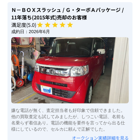
Ｎ－ＢＯＸスラッシュ
/ Ｇ・ターボＡパッケージ
/
11年落ち(2015年式)
売却のお客様
満足度(
5
.0)
成約日：
2026年6月
嫌な電話が無く、査定担当者も好印象で信頼できました。
他の買取査定も試してみましたが、しつこい電話、名前も
名乗らず着信あり。電話の機能を要件を言ってから出る仕
様にしているので、セルカに頼んで正解でした。
オークション実績詳細を見る