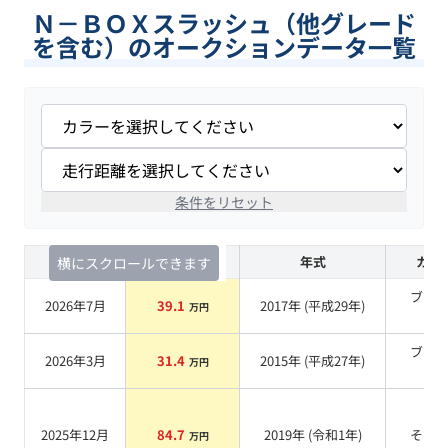
Ｎ－ＢＯＸスラッシュ（他グレード
を含む）のオークションデータ一覧
条件をリセット
査定時期
セルカ実績
年式
カラ
横にスクロールできます
ブラ
2026年7月
39.1
2017
年 (
平成29年
)
万円
系
ブラ
2026年3月
31.4
2015
年 (
平成27年
)
万円
系
2025年12月
84.7
2019
年 (
令和1年
)
その
万円