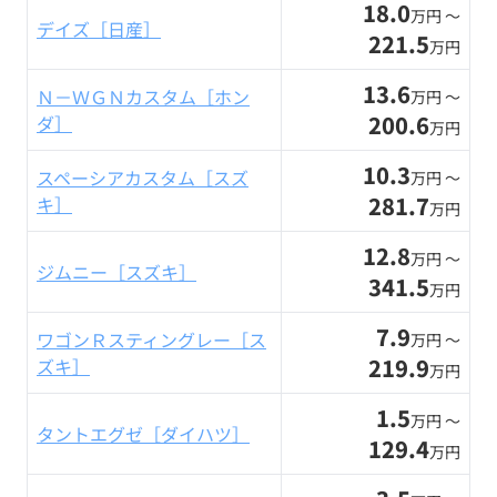
18.0
万円 〜
デイズ［日産］
221.5
万円
13.6
Ｎ－ＷＧＮカスタム［ホン
万円 〜
200.6
ダ］
万円
10.3
スペーシアカスタム［スズ
万円 〜
281.7
キ］
万円
12.8
万円 〜
ジムニー［スズキ］
341.5
万円
7.9
ワゴンＲスティングレー［ス
万円 〜
219.9
ズキ］
万円
1.5
万円 〜
タントエグゼ［ダイハツ］
129.4
万円