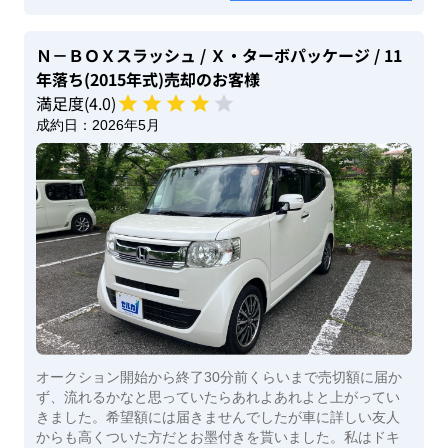
Ｎ－ＢＯＸスラッシュ
/ Ｘ・ターボパッケージ
/ 11
年落ち(2015年式)
売却のお客様
満足度(
4
.0)
成約日：
2026年5月
オークション開始から終了30分前くらいまで売切額に届か
ず、流れるかなと思っていたらあれよあれよと上がってい
きました。希望額には届きませんでしたが車に詳しい友人
からも高くついた方だとお墨付きを貰いました。私はドキ