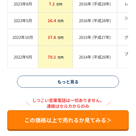
2023年8月
7.1
2016
年 (
平成28年
)
レッ
万円
シル
2023年5月
26.4
2016
年 (
平成28年
)
万円
系
2022年10月
37.6
2015
年 (
平成27年
)
グレ
万円
ブラ
2022年9月
70.1
2014
年 (
平成26年
)
万円
系
もっと見る
しつこい営業電話は一切ありません。
＼
／
連絡はセルカからのみ
この価格以上で売れるか見てみる＞