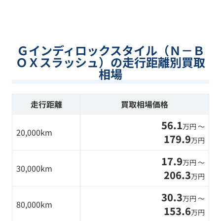
Ｇインディロックスタイル（Ｎ－Ｂ
ＯＸスラッシュ）の走行距離別買取
相場
走行距離
買取相場価格
56.1
万円 〜
20,000km
179.9
万円
17.9
万円 〜
30,000km
206.3
万円
30.3
万円 〜
80,000km
153.6
万円