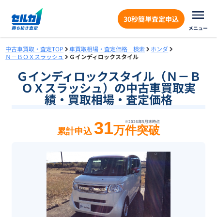
30秒簡単査定申込
メニュー
中古車買取・査定TOP
車買取相場・査定価格 検索
ホンダ
Ｎ－ＢＯＸスラッシュ
Ｇインディロックスタイル
Ｇインディロックスタイル（Ｎ－Ｂ
ＯＸスラッシュ）の中古車買取実
績・買取相場・査定価格
31
※
2026年5月末
時点
万件突破
累計申込