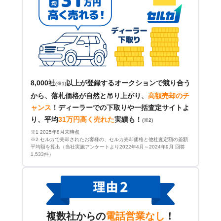
8,000社
以上が登録するオークションで競り合う
(※1)
から、落札価格が自然と吊り上がり、
高額売却のチ
ャンス
！
ディーラーでの下取りや一括査定サイトよ
り、平均
31万円高く売れた
実績も！
(※2)
※1 2025年8月末時点
※2 セルカで売却されたお客様の、セルカ売却価格と他社査定額の差額
平均額を算出（当社実施アンケートより2022年4月～2024年9月 回答
1,533件）
複数社からの
電話営業なし
！