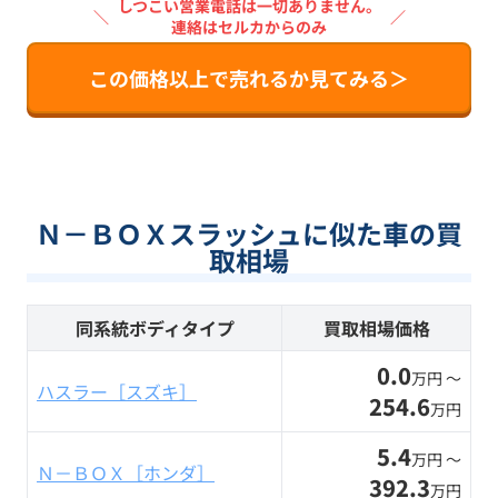
しつこい営業電話は一切ありません。
＼
／
連絡はセルカからのみ
この価格以上で売れるか見てみる＞
Ｎ－ＢＯＸスラッシュに似た車の買
取相場
同系統ボディタイプ
買取相場価格
0.0
万円 〜
ハスラー［スズキ］
254.6
万円
5.4
万円 〜
Ｎ－ＢＯＸ［ホンダ］
392.3
万円