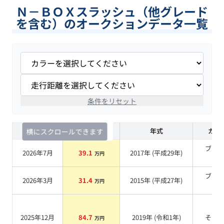
Ｎ－ＢＯＸスラッシュ（他グレード
を含む）のオークションデータ一覧
条件をリセット
査定時期
セルカ実績
年式
カラ
横にスクロールできます
ブラ
2026年7月
39.1
2017
年 (
平成29年
)
万円
系
ブラ
2026年3月
31.4
2015
年 (
平成27年
)
万円
系
2025年12月
84.7
2019
年 (
令和1年
)
その
万円