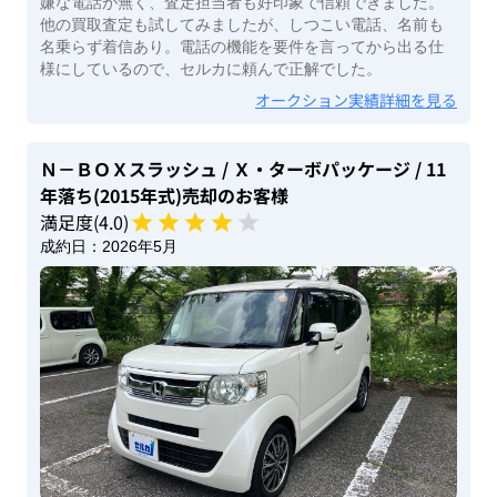
嫌な電話が無く、査定担当者も好印象で信頼できました。
他の買取査定も試してみましたが、しつこい電話、名前も
名乗らず着信あり。電話の機能を要件を言ってから出る仕
様にしているので、セルカに頼んで正解でした。
オークション実績詳細を見る
Ｎ－ＢＯＸスラッシュ
/ Ｘ・ターボパッケージ
/ 11
年落ち(2015年式)
売却のお客様
満足度(
4
.0)
成約日：
2026年5月