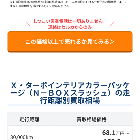
※1 買取相場価格は弊社が独自に統計分析した中古車買取における一般的な相場価格であり、
実際の買取価格を保証するものではありません。
しつこい営業電話は一切ありません。
＼
／
連絡はセルカからのみ
この価格以上で売れるか見てみる＞
Ｘ・ターボインテリアカラーパッケ
ージ（Ｎ－ＢＯＸスラッシュ）の走
行距離別買取相場
走行距離
買取相場価格
68.1
万円 〜
30,000km