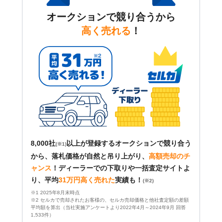
オークションで競り合うから
高く売れる
！
8,000社
以上が登録するオークションで競り合う
(※1)
から、落札価格が自然と吊り上がり、
高額売却のチ
ャンス
！
ディーラーでの下取りや一括査定サイトよ
り、平均
31万円高く売れた
実績も！
(※2)
※1 2025年8月末時点
※2 セルカで売却されたお客様の、セルカ売却価格と他社査定額の差額
平均額を算出（当社実施アンケートより2022年4月～2024年9月 回答
1,533件）