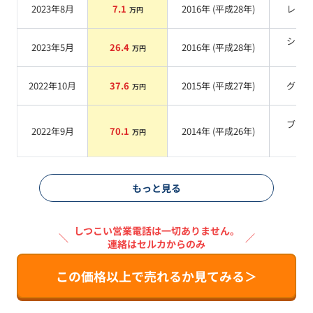
2023年8月
7.1
2016
年 (
平成28年
)
レッ
万円
シル
2023年5月
26.4
2016
年 (
平成28年
)
万円
系
2022年10月
37.6
2015
年 (
平成27年
)
グレ
万円
ブラ
2022年9月
70.1
2014
年 (
平成26年
)
万円
系
もっと見る
しつこい営業電話は一切ありません。
＼
／
連絡はセルカからのみ
この価格以上で売れるか見てみる＞