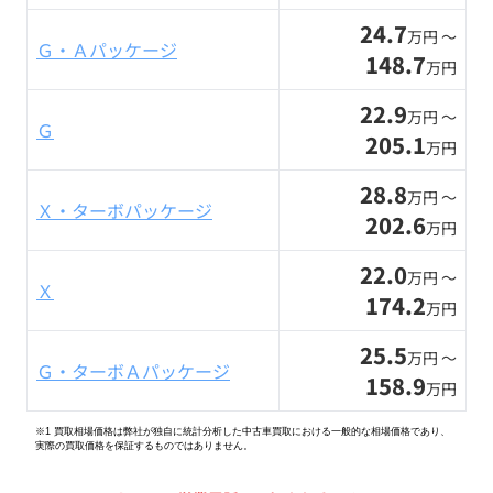
24.7
万円 〜
Ｇ・Ａパッケージ
148.7
万円
22.9
万円 〜
Ｇ
205.1
万円
28.8
万円 〜
Ｘ・ターボパッケージ
202.6
万円
22.0
万円 〜
Ｘ
174.2
万円
25.5
万円 〜
Ｇ・ターボＡパッケージ
158.9
万円
※1 買取相場価格は弊社が独自に統計分析した中古車買取における一般的な相場価格であり、
実際の買取価格を保証するものではありません。