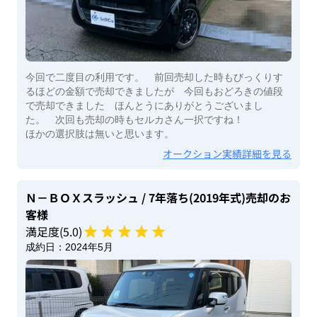
今回で二度目の利用です。 前回売却した時もびっくりす
るほどの金額で売却できましたが 今回もおどろきの値段
で売却できました ほんとうにありがとうございまし
た。 次回も売却の時もセルカさん一択ですね！
ほかの選択肢は無いと思います。
オークション実績詳細を見る
Ｎ－ＢＯＸスラッシュ
/ 7年落ち(2019年式)
売却のお
客様
満足度(
5
.0)
成約日：
2024年5月