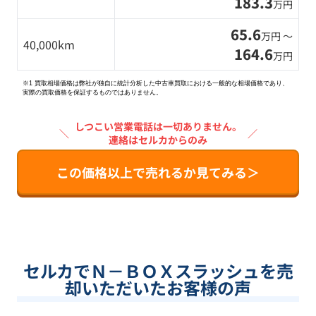
183.3
万円
65.6
万円 〜
40,000km
164.6
万円
※1 買取相場価格は弊社が独自に統計分析した中古車買取における一般的な相場価格であり、
実際の買取価格を保証するものではありません。
しつこい営業電話は一切ありません。
＼
／
連絡はセルカからのみ
この価格以上で売れるか見てみる＞
セルカでＮ－ＢＯＸスラッシュを売
却いただいたお客様の声