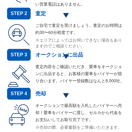
い営業電話はありません。
査定
STEP
2
ご自宅で査定を受けましょう。査定のお時間は
約30〜60分程度です。
※エリアによってはお伺いできない場合もあり
ますのでご相談ください。
オークションに出品
STEP
3
査定内容をご確認いただき、愛車をオークショ
ンに出品すると、お客様の愛車をバイヤーが競
り合います。バイヤー登録数はなんと
8,000
社。
売却
STEP
4
オークションで最高額を入札したバイヤーへ売
却！愛車をバイヤーに渡し、セルカから代金を
お支払いしてお取引完了です。
※売却の際、必要書類をご準備いただきます。