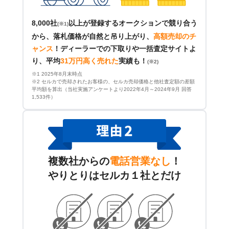
8,000社
以上が登録するオークションで競り合う
(※1)
から、落札価格が自然と吊り上がり、
高額売却のチ
ャンス
！
ディーラーでの下取りや一括査定サイトよ
り、平均
31万円高く売れた
実績も！
(※2)
※1 2025年8月末時点
※2 セルカで売却されたお客様の、セルカ売却価格と他社査定額の差額
平均額を算出（当社実施アンケートより2022年4月～2024年9月 回答
1,533件）
複数社からの
電話営業なし
！
やりとりはセルカ１社とだけ