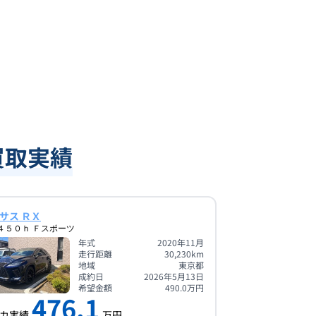
買取実績
サス ＲＸ
４５０ｈ Ｆスポーツ
年式
2020年11月
走行距離
30,230
km
地域
東京都
成約日
2026年5月13日
希望金額
490.0
万円
476.1
カ実績
万円