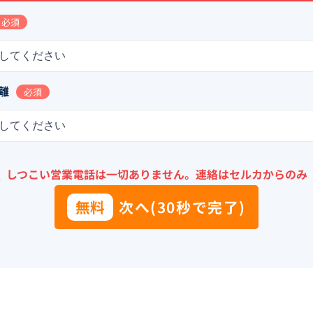
必須
してください
離
必須
してください
＼
しつこい営業電話は一切ありません。
連絡はセルカからのみ
無料
次へ(30秒で完了)