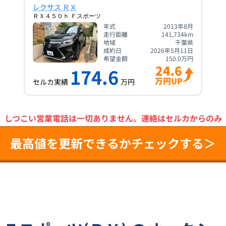
レクサス ＲＸ
ＲＸ４５０ｈ Ｆスポーツ
年式
2013年8月
走行距離
141,734
km
地域
千葉県
成約日
2026年5月11日
希望金額
150.0
万円
24.6
174.6
万円UP
セルカ実績
万円
＼
しつこい営業電話は一切ありません。
連絡はセルカからのみ
最高値を更新できるかチェックする＞