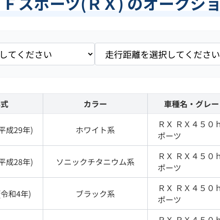
 Ｆスポーツ(ＲＸ) のオークシ
年式
カラー
車種名・グレー
ＲＸ
ＲＸ４５０ｈ
平成29年
)
ホワイト
系
ポーツ
ＲＸ
ＲＸ４５０ｈ
平成28年
)
ソニックチタニウム
系
ポーツ
ＲＸ
ＲＸ４５０ｈ
(
令和4年
)
ブラック
系
ポーツ
ＲＸ
ＲＸ４５０ｈ