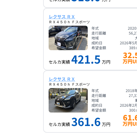
レクサス ＲＸ
ＲＸ４５０ｈ Ｆスポーツ
年式
202
走行距離
56,2
地域
成約日
2026年5
希望金額
389.
32.
421.5
万円U
セルカ実績
万円
レクサス ＲＸ
ＲＸ４５０ｈ Ｆスポーツ
年式
2018
走行距離
27,3
地域
成約日
2026年2
希望金額
300.
61.
361.6
万円U
セルカ実績
万円