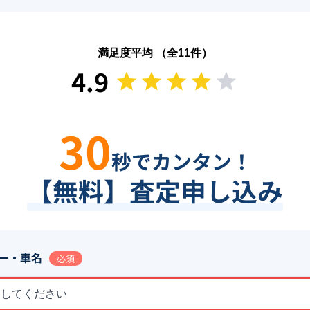
満足度平均 （全
11
件）
4.9
30
秒でカンタン！
【無料】査定申し込み
ー・車名
必須
択してください