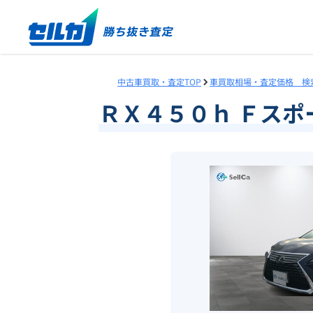
中古車買取・査定TOP
車買取相場・査定価格 検
ＲＸ４５０ｈ Ｆス