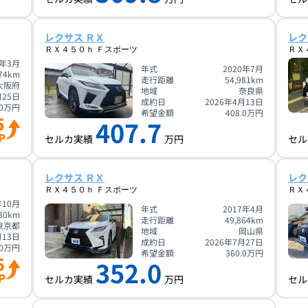
レクサス ＲＸ
レク
ＲＸ４５０ｈ Ｆスポーツ
ＲＸ
0年3月
年式
2020年7月
74
km
走行距離
54,981
km
大阪府
地域
奈良県
月25日
成約日
2026年4月13日
0
万円
希望金額
408.0
万円
5
407.7
P
セルカ実績
万円
セル
レクサス ＲＸ
レク
ＲＸ４５０ｈ Ｆスポーツ
ＲＸ
年10月
年式
2017年4月
30
km
走行距離
49,864
km
東京都
地域
岡山県
月13日
成約日
2026年7月27日
0
万円
希望金額
360.0
万円
6
352.0
P
セルカ実績
万円
セル