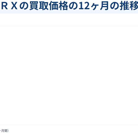
ＲＸ
の買取価格の12ヶ月の推
ヶ月間）