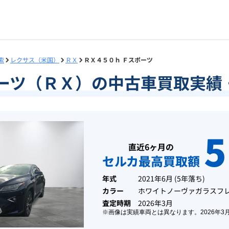
索
レクサス（米国）
ＲＸ
ＲＸ４５０ｈ Ｆスポーツ
ポーツ（ＲＸ）の中古車買取実績
5
直近6ヶ月の
セルカ最高買取額
年式
2021年6月
(
5年落ち
)
カラー
ホワイトノーヴァガラスフ
査定時期
2026年3月
※画像は実績車両とは異なります。
2026年3