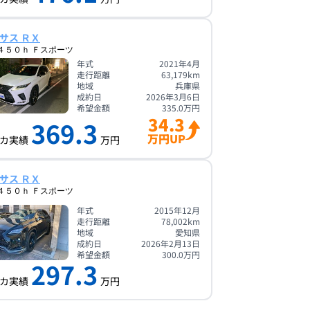
サス ＲＸ
４５０ｈ Ｆスポーツ
年式
2021年4月
走行距離
63,179
km
地域
兵庫県
成約日
2026年3月6日
希望金額
335.0
万円
34.3
369.3
万円UP
カ実績
万円
サス ＲＸ
４５０ｈ Ｆスポーツ
年式
2015年12月
走行距離
78,002
km
地域
愛知県
成約日
2026年2月13日
希望金額
300.0
万円
297.3
カ実績
万円