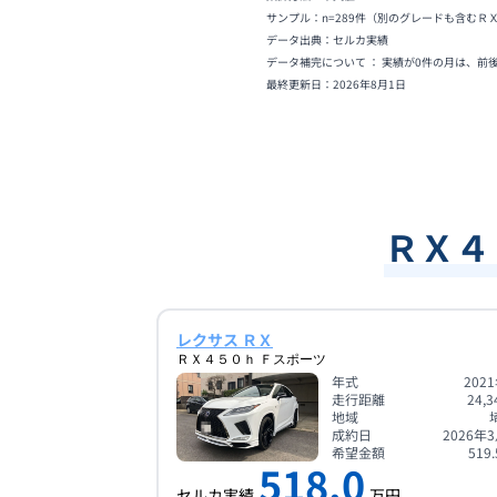
サンプル：n=
289
件
（別のグレードも含むＲ
データ出典：セルカ実績
データ補完について ： 実績が0件の月は、前
最終更新日：
2026年8月1日
ＲＸ４
レクサス ＲＸ
ＲＸ４５０ｈ Ｆスポーツ
年式
202
走行距離
24,3
地域
成約日
2026年
希望金額
519.
518.0
セルカ実績
万円