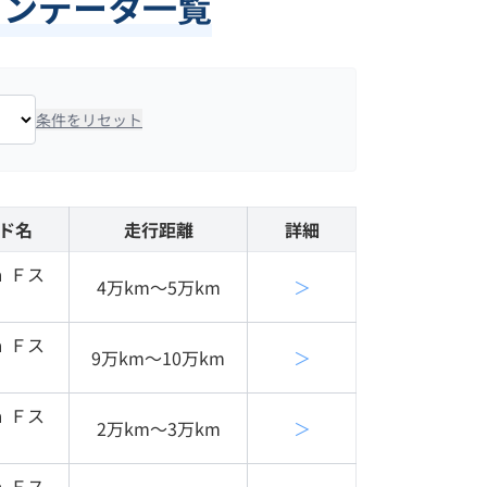
ョンデータ一覧
条件をリセット
ド名
走行距離
詳細
 Ｆス
4万km〜5万km
＞
 Ｆス
9万km〜10万km
＞
 Ｆス
2万km〜3万km
＞
 Ｆス