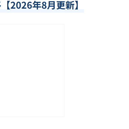
移【
2026
年
8
月更新】