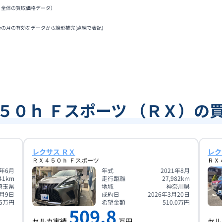
Ｘ全体の買取価格データ）
後の月の有効なデータから線形補完(点線で表記)
５０ｈ Ｆスポーツ （ＲＸ）の
レクサス ＲＸ
レク
ＲＸ４５０ｈ Ｆスポーツ
ＲＸ
1年6月
年式
2021年8月
41
km
走行距離
27,982
km
埼玉県
地域
神奈川県
3月9日
成約日
2026年3月20日
5
万円
希望金額
510.0
万円
509.8
セルカ実績
万円
セル