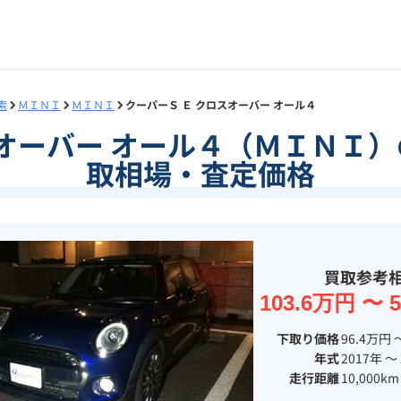
索
ＭＩＮＩ
ＭＩＮＩ
クーパーＳ Ｅ クロスオーバー オール４
スオーバー オール４（ＭＩＮＩ
取相場・査定価格
買取参考
103.6万円 〜 
下取り価格
96.4万円 
年式
2017年 〜
走行距離
10,000km