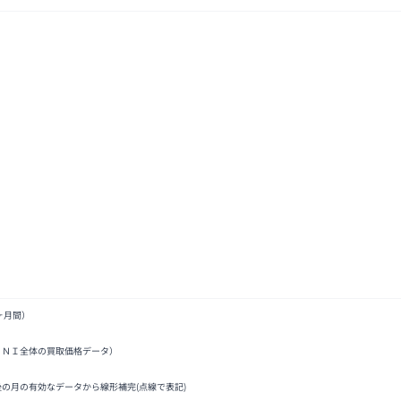
ヶ月間）
ＩＮＩ全体の買取価格データ）
後の月の有効なデータから線形補完(点線で表記)