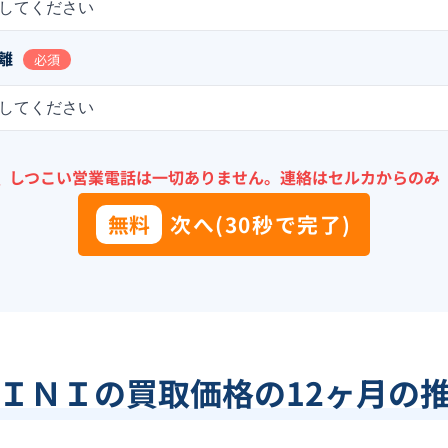
してください
離
必須
してください
＼
しつこい営業電話は一切ありません。
連絡はセルカからのみ
無料
次へ(30秒で完了)
ＩＮＩ
の買取価格の12ヶ月の