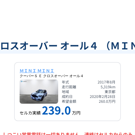
クロスオーバー オール４ （Ｍ
ＭＩＮＩ ＭＩＮＩ
クーパーＳ Ｅ クロスオーバー オール４
年式
2017年8月
走行距離
5,319
km
地域
東京都
成約日
2020年2月28日
希望金額
260.0
万円
239.0
セルカ実績
万円
＼
しつこい営業電話は一切ありません。
連絡はセルカからのみ