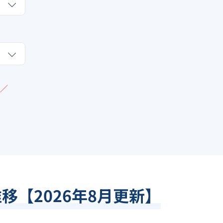
／
推移【
2026
年
8
月更新】