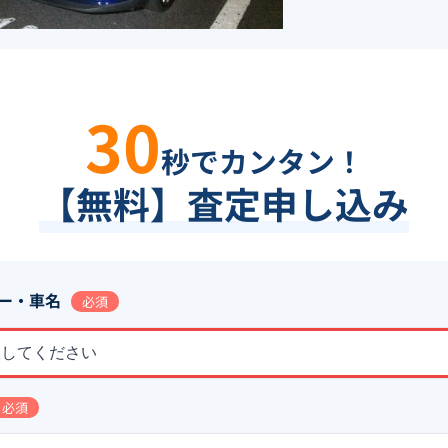
30
秒でカンタン！
【無料】査定申し込み
ー・車名
必須
択してください
必須