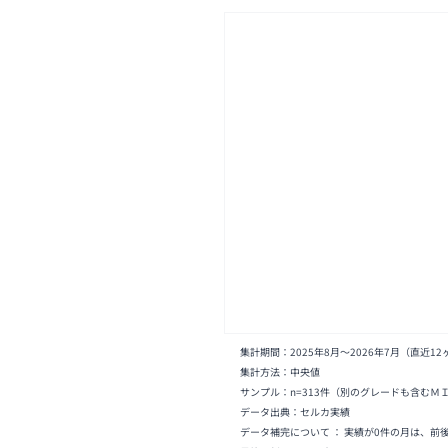
集計期間：
2025年8月
〜
2026年7月
（直近12
集計方法：中央値
サンプル：n=
313
件
（別のグレードも含むＭ
データ出典：セルカ実績
データ補完について ： 実績が0件の月は、前