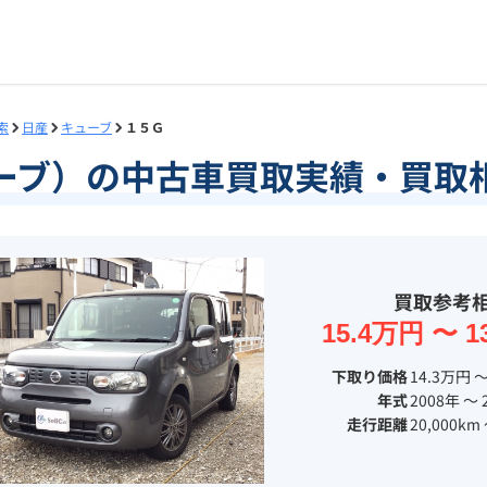
索
日産
キューブ
１５Ｇ
ーブ）の中古車買取実績・買取
買取参考
15.4万円 〜 1
下取り価格
14.3万円 〜
年式
2008年 〜 
走行距離
20,000km