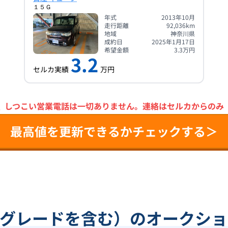
１５Ｇ
年式
2013年10月
走行距離
92,036
km
地域
神奈川県
成約日
2025年1月17日
希望金額
3.3
万円
3.2
セルカ実績
万円
＼
しつこい営業電話は一切ありません。
連絡はセルカからのみ
最高値を更新できるかチェックする＞
他グレードを含む）のオークショ