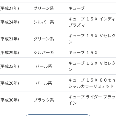
(
平成27年
)
グリーン
系
キューブ
キューブ
１５Ｘ インデ
(
平成24年
)
シルバー
系
プラズマ
キューブ
１５Ｘ Ｖセレ
(
平成21年
)
グリーン
系
ン
(
平成29年
)
シルバー
系
キューブ
１５Ｘ
キューブ
１５Ｘ Ｖセレ
(
平成23年
)
パール
系
ン
キューブ
１５Ｘ ８０ｔ
(
平成26年
)
パール
系
シャルカラーリミテッド
キューブ
ライダー ブラ
(
平成30年
)
ブラック
系
イン