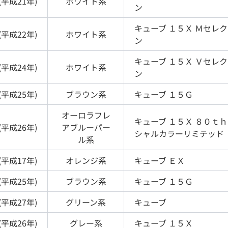
(
平成21年
)
ホワイト
系
ン
キューブ
１５Ｘ Ｍセレ
(
平成22年
)
ホワイト
系
ン
キューブ
１５Ｘ Ｖセレ
(
平成24年
)
ホワイト
系
ン
(
平成25年
)
ブラウン
系
キューブ
１５Ｇ
オーロラフレ
キューブ
１５Ｘ ８０ｔ
(
平成26年
)
アブルーパー
シャルカラーリミテッド
ル
系
(
平成17年
)
オレンジ
系
キューブ
ＥＸ
(
平成25年
)
ブラウン
系
キューブ
１５Ｇ
(
平成27年
)
グリーン
系
キューブ
(
平成26年
)
グレー
系
キューブ
１５Ｘ