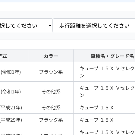
年式
カラー
車種名・グレード名
キューブ
１５Ｘ Ｖセレ
(
令和1年
)
ブラウン
系
ン
キューブ
１５Ｘ Ｖセレ
(
令和1年
)
その他
系
ン
(
平成21年
)
その他
系
キューブ
１５Ｘ
(
平成29年
)
ブラック
系
キューブ
１５Ｘ
キューブ
１５Ｘ Ｖセレ