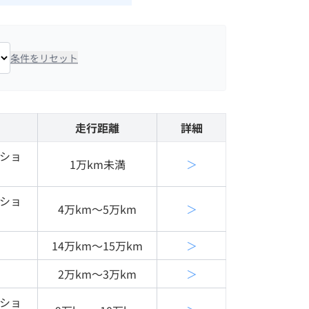
条件をリセット
走行距離
詳細
クショ
1万km未満
＞
クショ
4万km〜5万km
＞
14万km〜15万km
＞
2万km〜3万km
＞
クショ