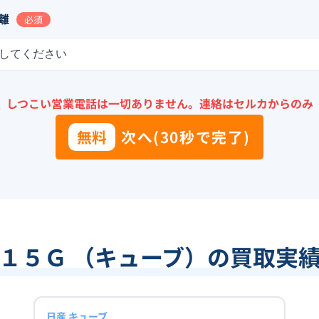
離
必須
してください
＼
しつこい営業電話は一切ありません。
連絡はセルカからのみ
無料
次へ(30秒で完了)
１５Ｇ （キューブ）の買取実
日産 キューブ