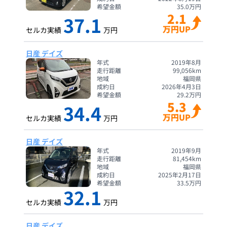
希望金額
35.0
万円
2.1
37.1
万円UP
セルカ実績
万円
日産 デイズ
年式
2019年8月
走行距離
99,056
km
地域
福岡県
成約日
2026年4月3日
希望金額
29.2
万円
5.3
34.4
万円UP
セルカ実績
万円
日産 デイズ
年式
2019年9月
走行距離
81,454
km
地域
福岡県
成約日
2025年2月17日
希望金額
33.5
万円
32.1
セルカ実績
万円
日産 デイズ