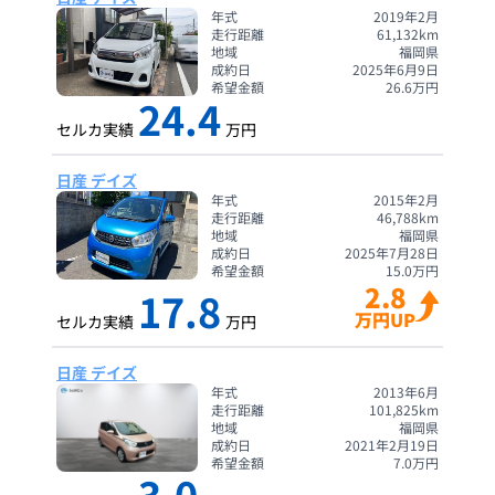
年式
2019年2月
走行距離
61,132
km
地域
福岡県
成約日
2025年6月9日
希望金額
26.6
万円
24.4
セルカ実績
万円
日産 デイズ
年式
2015年2月
走行距離
46,788
km
地域
福岡県
成約日
2025年7月28日
希望金額
15.0
万円
2.8
17.8
万円UP
セルカ実績
万円
日産 デイズ
年式
2013年6月
走行距離
101,825
km
地域
福岡県
成約日
2021年2月19日
希望金額
7.0
万円
3.0