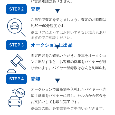
い営業電話はありません。
査定
STEP
2
ご自宅で査定を受けましょう。査定のお時間は
約30〜60分程度です。
※エリアによってはお伺いできない場合もあり
ますのでご相談ください。
オークションに出品
STEP
3
査定内容をご確認いただき、愛車をオークショ
ンに出品すると、お客様の愛車をバイヤーが競
り合います。バイヤー登録数はなんと
8,000
社。
売却
STEP
4
オークションで最高額を入札したバイヤーへ売
却！愛車をバイヤーに渡し、セルカから代金を
お支払いしてお取引完了です。
※売却の際、必要書類をご準備いただきます。