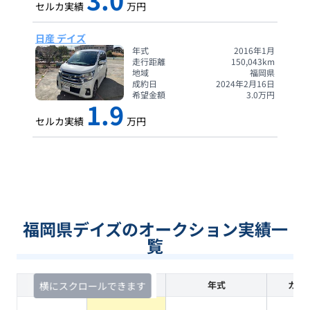
セルカ実績
万円
日産 デイズ
年式
2016年1月
走行距離
150,043
km
地域
福岡県
成約日
2024年2月16日
希望金額
3.0
万円
1.9
セルカ実績
万円
福岡県デイズのオークション実績一
覧
査定時期
セルカ実績
年式
カラ
横にスクロールできます