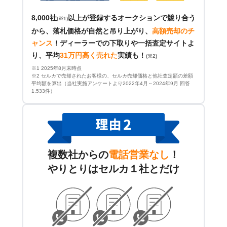
8,000社
以上が登録するオークションで競り合う
(※1)
から、落札価格が自然と吊り上がり、
高額売却のチ
ャンス
！
ディーラーでの下取りや一括査定サイトよ
り、平均
31万円高く売れた
実績も！
(※2)
※1 2025年8月末時点
※2 セルカで売却されたお客様の、セルカ売却価格と他社査定額の差額
平均額を算出（当社実施アンケートより2022年4月～2024年9月 回答
1,533件）
複数社からの
電話営業なし
！
やりとりはセルカ１社とだけ