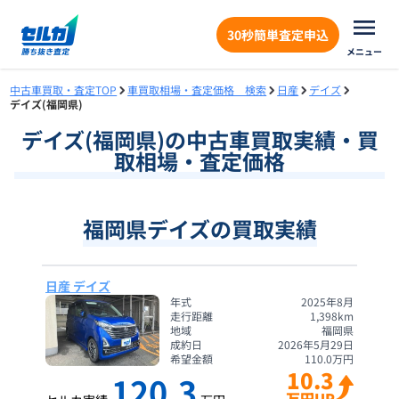
30秒簡単査定申込
メニュー
中古車買取・査定TOP
車買取相場・査定価格 検索
日産
デイズ
デイズ(福岡県)
デイズ
(
福岡県
)の中古車買取実績・買
取相場・査定価格
福岡県デイズの買取実績
日産 デイズ
年式
2025年8月
走行距離
1,398
km
地域
福岡県
成約日
2026年5月29日
希望金額
110.0
万円
10.3
120.3
万円UP