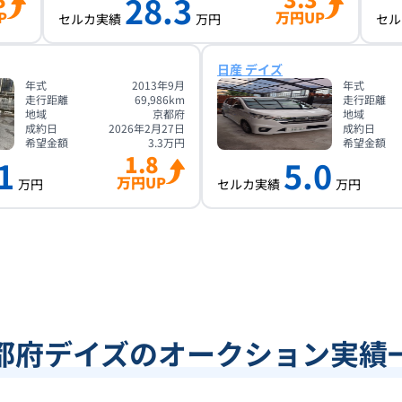
28.3
P
万円UP
セルカ実績
万円
セル
日産 デイズ
年式
2013年9月
年式
走行距離
69,986
km
走行距離
地域
京都府
地域
成約日
2026年2月27日
成約日
希望金額
3.3
万円
希望金額
1.8
1
5.0
万円UP
万円
セルカ実績
万円
都府デイズのオークション実績