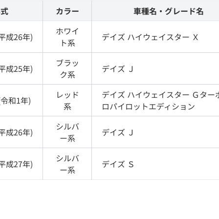
年式
カラー
車種名・グレード名
ホワイ
平成26年
)
デイズ
ハイウェイスター Ｘ
ト
系
ブラッ
平成25年
)
デイズ
Ｊ
ク
系
レッド
デイズ
ハイウェイスター Ｇター
(
令和1年
)
系
ロパイロットエディション
シルバ
平成26年
)
デイズ
Ｊ
ー
系
シルバ
平成27年
)
デイズ
Ｓ
ー
系