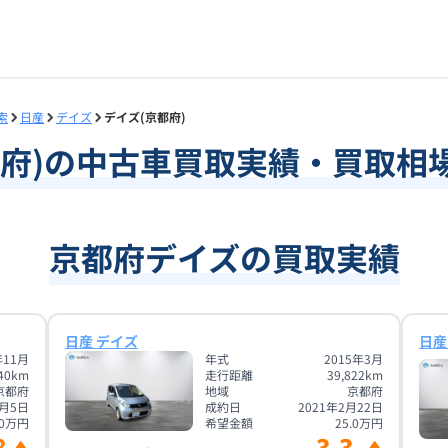
索
日産
デイズ
デイズ(京都府)
府
)の中古車買取実績・買取相
京都府デイズの買取実績
日産 デイズ
日産
年11月
年式
2015年3月
40
km
走行距離
39,822
km
京都府
地域
京都府
8月5日
成約日
2021年2月22日
0
万円
希望金額
25.0
万円
8
3.3