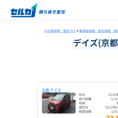
中古車買取・査定TOP
車買取相場・査定価格 検
デイズ
(
京都
日産 デイズ
年式
2019
走行距離
12,9
地域
成約日
2022年
希望金額
120.
23.