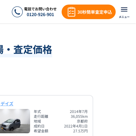
電話でお問い合わせ
30秒簡単査定申込
0120-926-901
メニュー
場・査定価格
 デイズ
年式
2014年7月
走行距離
36,055
km
地域
京都府
成約日
2022年4月1日
希望金額
27.5
万円