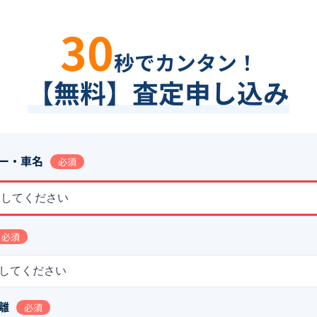
30
秒でカンタン！
【無料】査定申し込み
ー・車名
必須
択してください
必須
してください
離
必須