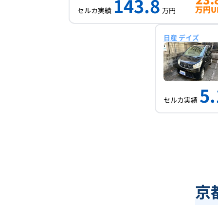
143.8
万円U
セルカ実績
万円
日産 デイズ
5.
セルカ実績
京