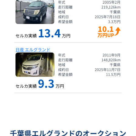
年式
2005年2月
走行距離
219,126
km
地域
千葉県
成約日
2025年7月18日
希望金額
3.3
万円
10.1
13.4
万円UP
セルカ実績
万円
日産 エルグランド
年式
2011年9月
走行距離
148,820
km
地域
千葉県
成約日
2025年11月7日
希望金額
11.5
万円
9.3
セルカ実績
万円
千葉県エルグランドのオークション