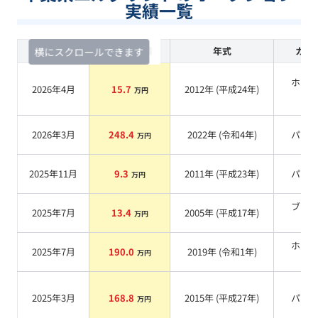
実績一覧
査定時期
セルカ実績
年式
カラ
横にスクロールできます
ホワ
2026年4月
15.7
2012
年 (
平成24年
)
万円
系
2026年3月
248.4
2022
年 (
令和4年
)
パー
万円
2025年11月
9.3
2011
年 (
平成23年
)
パー
万円
ブラ
2025年7月
13.4
2005
年 (
平成17年
)
万円
系
ホワ
2025年7月
190.0
2019
年 (
令和1年
)
万円
系
2025年3月
168.8
2015
年 (
平成27年
)
パー
万円