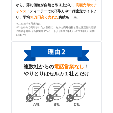
から、落札価格が自然と吊り上がり、
高額売却のチ
ャンス
！
ディーラーでの下取りや一括査定サイトよ
り、平均
31万円高く売れた
実績も！
(※2)
※1 2025年8月末時点
※2 セルカで売却されたお客様の、セルカ売却価格と他社査定額の差額
平均額を算出（当社実施アンケートより2022年4月～2024年9月 回答
1,533件）
複数社からの
電話営業なし
！
やりとりはセルカ１社とだけ