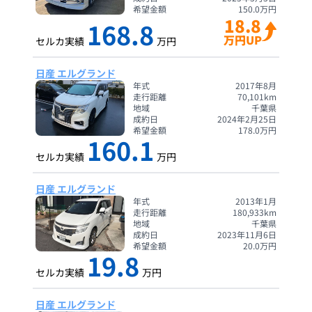
希望金額
150.0
万円
18.8
168.8
万円UP
セルカ実績
万円
日産 エルグランド
年式
2017年8月
走行距離
70,101
km
地域
千葉県
成約日
2024年2月25日
希望金額
178.0
万円
160.1
セルカ実績
万円
日産 エルグランド
年式
2013年1月
走行距離
180,933
km
地域
千葉県
成約日
2023年11月6日
希望金額
20.0
万円
19.8
セルカ実績
万円
日産 エルグランド