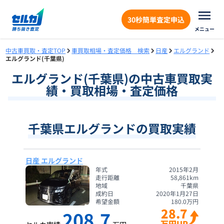
30秒簡単査定申込
メニュー
中古車買取・査定TOP
車買取相場・査定価格 検索
日産
エルグランド
エルグランド(千葉県)
エルグランド
(
千葉県
)の中古車買取実
績・買取相場・査定価格
千葉県エルグランドの買取実績
日産 エルグランド
年式
2015年2月
走行距離
58,861
km
地域
千葉県
成約日
2020年1月27日
希望金額
180.0
万円
28.7
208.7
万円UP