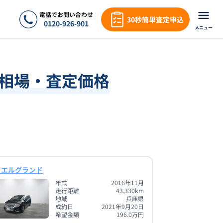
電話でお問い合わせ
30秒簡単査定申込
0120-926-901
メニュー
取相場・査定価格
 エルグランド
年式
2016年11月
走行距離
43,330
km
地域
兵庫県
成約日
2021年9月20日
希望金額
196.0
万円