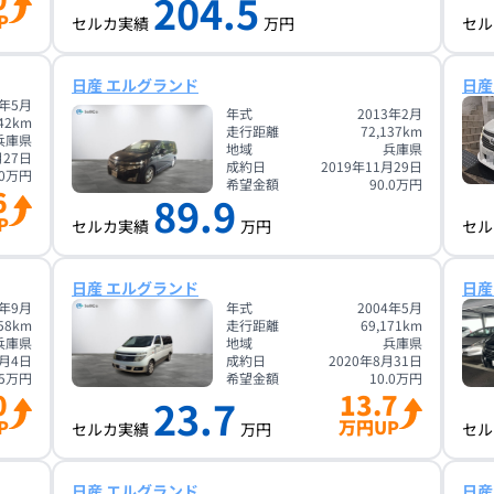
204.5
P
セルカ実績
万円
セル
日産 エルグランド
日産
0年5月
年式
2013年2月
42
km
走行距離
72,137
km
兵庫県
地域
兵庫県
月27日
成約日
2019年11月29日
0
万円
希望金額
90.0
万円
6
89.9
P
セルカ実績
万円
セル
日産 エルグランド
日産
5年9月
年式
2004年5月
58
km
走行距離
69,171
km
兵庫県
地域
兵庫県
0月4日
成約日
2020年8月31日
5
万円
希望金額
10.0
万円
0
13.7
23.7
P
万円UP
セルカ実績
万円
セル
日産 エルグランド
日産