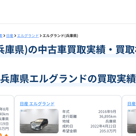
索
日産
エルグランド
エルグランド(兵庫県)
兵庫県
)の中古車買取実績・買
兵庫県エルグランドの買取実績
日産 エルグランド
日産
1年8月
年式
2016年9月
40
km
走行距離
36,895
km
兵庫県
地域
兵庫県
月19日
成約日
2022年4月22日
5
万円
希望金額
205.0
万円
0