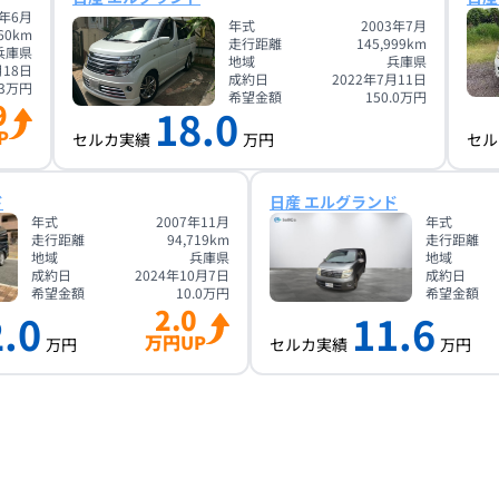
3年6月
年式
2003年7月
60
km
走行距離
145,999
km
兵庫県
地域
兵庫県
月18日
成約日
2022年7月11日
3
万円
希望金額
150.0
万円
9
18.0
P
セルカ実績
万円
セル
ド
日産 エルグランド
年式
2007年11月
年式
走行距離
94,719
km
走行距離
地域
兵庫県
地域
成約日
2024年10月7日
成約日
希望金額
10.0
万円
希望金額
2.0
.0
11.6
万円UP
万円
セルカ実績
万円