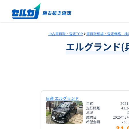
中古車買取・査定TOP
車買取相場・査定価格 検
エルグランド
(
日産 エルグランド
年式
202
走行距離
43,2
地域
成約日
2025年5
希望金額
258.
31.