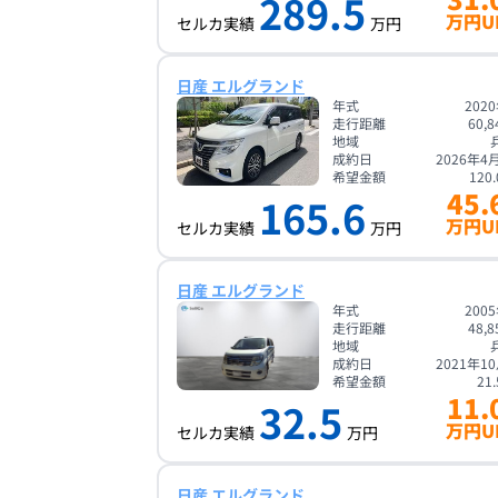
289.5
万円U
セルカ実績
万円
日産 エルグランド
年式
202
走行距離
60,8
地域
成約日
2026年4
希望金額
120.
45.
165.6
万円U
セルカ実績
万円
日産 エルグランド
年式
200
走行距離
48,8
地域
成約日
2021年1
希望金額
21.
11.
32.5
万円U
セルカ実績
万円
日産 エルグランド