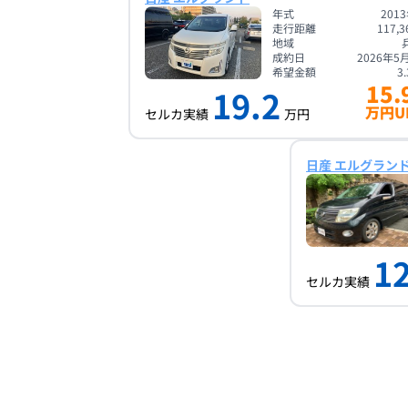
年式
201
走行距離
117,3
地域
成約日
2026年5
希望金額
3.
15.
19.2
万円U
セルカ実績
万円
日産 エルグラン
12
セルカ実績