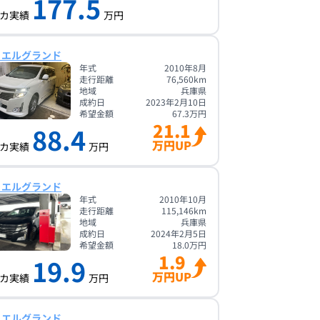
177.5
カ実績
万円
 エルグランド
年式
2010年8月
走行距離
76,560
km
地域
兵庫県
成約日
2023年2月10日
希望金額
67.3
万円
21.1
88.4
万円UP
カ実績
万円
 エルグランド
年式
2010年10月
走行距離
115,146
km
地域
兵庫県
成約日
2024年2月5日
希望金額
18.0
万円
1.9
19.9
万円UP
カ実績
万円
 エルグランド