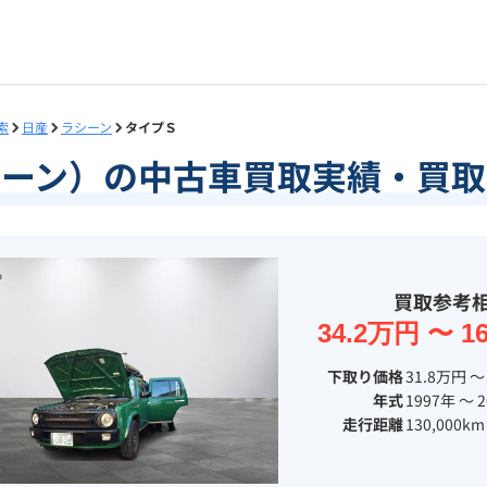
索
日産
ラシーン
タイプＳ
シーン）の中古車買取実績・買取
買取参考
34.2万円 〜 1
下取り価格
31.8万円 〜
年式
1997年 〜 
走行距離
130,000km