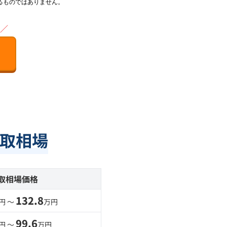
るものではありません。
／
取相場
取相場価格
132.8
円 〜
万円
99.6
円 〜
万円