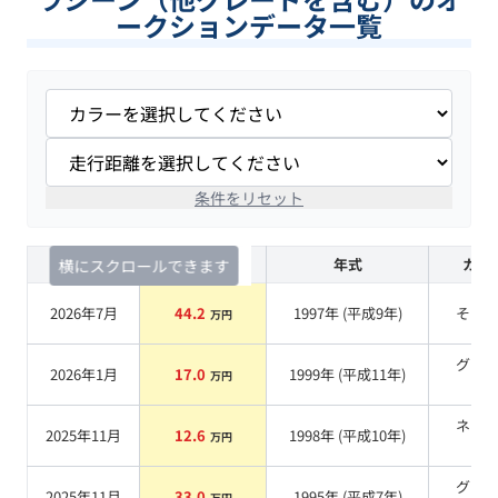
ークションデータ一覧
条件をリセット
査定時期
セルカ実績
年式
カラ
横にスクロールできます
2026年7月
44.2
1997
年 (
平成9年
)
その
万円
グリ
2026年1月
17.0
1999
年 (
平成11年
)
万円
系
ネイ
2025年11月
12.6
1998
年 (
平成10年
)
万円
系
グリ
2025年11月
33.0
1995
年 (
平成7年
)
万円