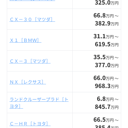
325.0
万円
66.8
万円 〜
ＣＸ－３０［マツダ］
382.9
万円
31.1
万円 〜
Ｘ１［ＢＭＷ］
619.5
万円
35.5
万円 〜
ＣＸ－３［マツダ］
377.0
万円
66.0
万円 〜
ＮＸ［レクサス］
968.3
万円
6.8
ランドクルーザープラド［ト
万円 〜
845.7
ヨタ］
万円
66.5
万円 〜
Ｃ－ＨＲ［トヨタ］
385.4