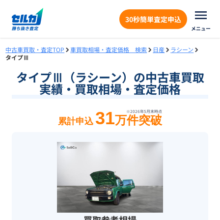
30秒簡単査定申込
メニュー
中古車買取・査定TOP
車買取相場・査定価格 検索
日産
ラシーン
タイプⅢ
タイプⅢ（ラシーン）の中古車買取
実績・買取相場・査定価格
31
※
2026年5月末
時点
万件突破
累計申込
買取参考相場