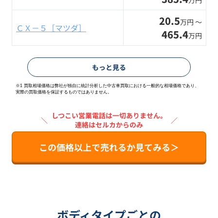
万円
20.5
万円 〜
ＣＸ－５［マツダ］
465.4
万円
もっと見る
※1 買取相場価格は弊社が独自に統計分析した中古車買取における一般的な相場価格であり、
実際の買取価格を保証するものではありません。
しつこい営業電話は一切ありません。
＼
／
連絡はセルカからのみ
この価格以上で売れるか見てみる＞
ボディタイプごとの