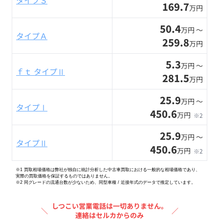
タイプＳ
169.7
万円
50.4
万円 〜
タイプＡ
259.8
万円
5.3
万円 〜
ｆｔ タイプⅡ
281.5
万円
25.9
万円 〜
タイプⅠ
450.6
万円
※2
25.9
万円 〜
タイプⅡ
450.6
万円
※2
※1 買取相場価格は弊社が独自に統計分析した中古車買取における一般的な相場価格であり、
実際の買取価格を保証するものではありません。
※2
同グレードの流通台数が少ないため、同型車種 / 近接年式のデータで推定しています。
しつこい営業電話は一切ありません。
＼
／
連絡はセルカからのみ