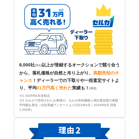
8,000社
以上が登録するオークションで競り合う
(※1)
から、落札価格が自然と吊り上がり、
高額売却のチ
ャンス
！
ディーラーでの下取りや一括査定サイトよ
り、平均
31万円高く売れた
実績も！
(※2)
※1 2025年8月末時点
※2 セルカで売却されたお客様の、セルカ売却価格と他社査定額の差額
平均額を算出（当社実施アンケートより2022年4月～2024年9月 回答
1,533件）