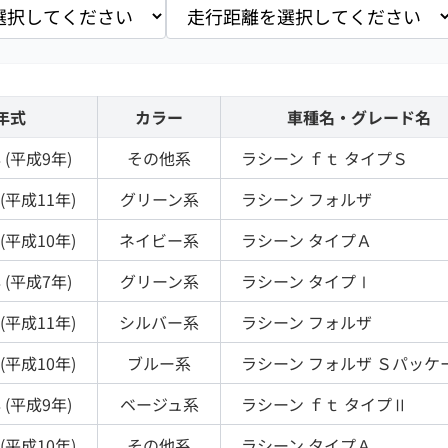
年式
カラー
車種名・グレード名
 (
平成9年
)
その他
系
ラシーン
ｆｔ タイプＳ
(
平成11年
)
グリーン
系
ラシーン
フォルザ
(
平成10年
)
ネイビー
系
ラシーン
タイプＡ
 (
平成7年
)
グリーン
系
ラシーン
タイプⅠ
(
平成11年
)
シルバー
系
ラシーン
フォルザ
(
平成10年
)
ブルー
系
ラシーン
フォルザ Ｓパッケ
 (
平成9年
)
ベージュ
系
ラシーン
ｆｔ タイプⅡ
(
平成10年
)
その他
系
ラシーン
タイプＡ