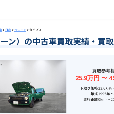
索
日産
ラシーン
タイプＪ
シーン）の中古車買取実績・買取
買取参考
25.9万円 〜 4
下取り価格
23.6万円 
年式
1995年 〜
走行距離
0km 〜 2